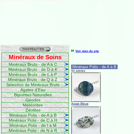
Voir plan du site
Minéraux de Soins
Minéraux Bruts - de A à C
Minéraux Polis - de A à B
Minéraux Bruts - de D à K
54 articles
Minéraux Bruts - de L à P
Minéraux Bruts - de Q à Z
Sélection de Minéraux Bruts
Agates d'Eau
Bipointes Naturelles
Géodes
Agate Bleue
Météorites
Zéolites
Minéraux Polis - de A à B
Minéraux Polis - de C à H
Minéraux Polis - de I à M
Minéraux Polis - de N à R