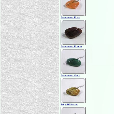
Aventurine Rose
Aventurine Rouge
Aventurine Verte
Béryl Héliodore