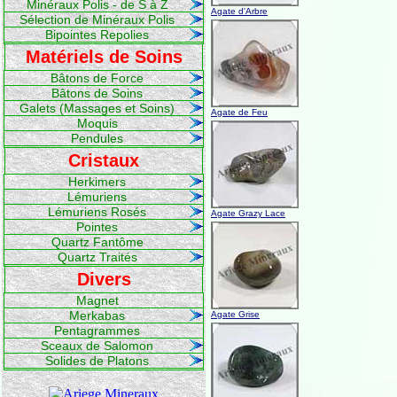
Minéraux Polis - de S à Z
Agate d'Arbre
Sélection de Minéraux Polis
Bipointes Repolies
Matériels de Soins
Bâtons de Force
Bâtons de Soins
Galets (Massages et Soins)
Agate de Feu
Moquis
Pendules
Cristaux
Herkimers
Lémuriens
Lémuriens Rosés
Agate Grazy Lace
Pointes
Quartz Fantôme
Quartz Traités
Divers
Magnet
Merkabas
Agate Grise
Pentagrammes
Sceaux de Salomon
Solides de Platons