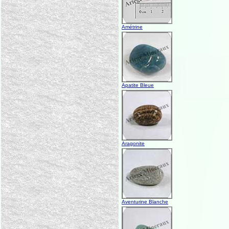
Amétrine
Apatite Bleue
Aragonite
Aventurine Blanche