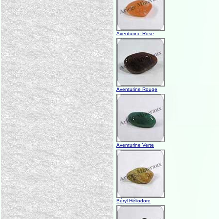
Aventurine Rose
Aventurine Rouge
Aventurine Verte
Béryl Héliodore