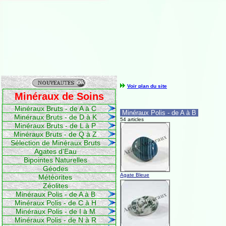
Voir plan du site
Minéraux de Soins
Minéraux Bruts - de A à C
Minéraux Polis - de A à B
Minéraux Bruts - de D à K
54 articles
Minéraux Bruts - de L à P
Minéraux Bruts - de Q à Z
Sélection de Minéraux Bruts
Agates d'Eau
Bipointes Naturelles
Géodes
Agate Bleue
Météorites
Zéolites
Minéraux Polis - de A à B
Minéraux Polis - de C à H
Minéraux Polis - de I à M
Minéraux Polis - de N à R