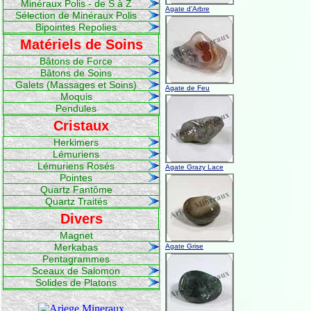
Minéraux Polis - de S à Z
Agate d'Arbre
Sélection de Minéraux Polis
Bipointes Repolies
Matériels de Soins
Bâtons de Force
Bâtons de Soins
Galets (Massages et Soins)
Agate de Feu
Moquis
Pendules
Cristaux
Herkimers
Lémuriens
Lémuriens Rosés
Agate Grazy Lace
Pointes
Quartz Fantôme
Quartz Traités
Divers
Magnet
Merkabas
Agate Grise
Pentagrammes
Sceaux de Salomon
Solides de Platons