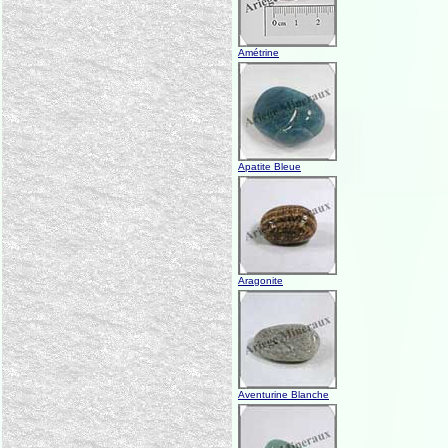
Amétrine
Apatite Bleue
Aragonite
Aventurine Blanche