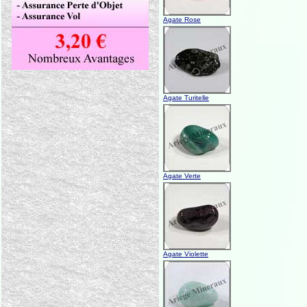
Agate Rose
Agate Turitelle
Agate Verte
Agate Violette