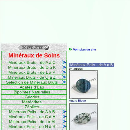
Voir plan du site
Minéraux de Soins
Minéraux Bruts - de A à C
Minéraux Polis - de A à B
Minéraux Bruts - de D à K
54 articles
Minéraux Bruts - de L à P
Minéraux Bruts - de Q à Z
Sélection de Minéraux Bruts
Agates d'Eau
Bipointes Naturelles
Géodes
Agate Bleue
Météorites
Zéolites
Minéraux Polis - de A à B
Minéraux Polis - de C à H
Minéraux Polis - de I à M
Minéraux Polis - de N à R