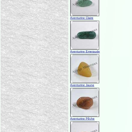
Aventurine Claire
Aventurine Emeraude
Aventurine Jaune
Aventurine Pêche