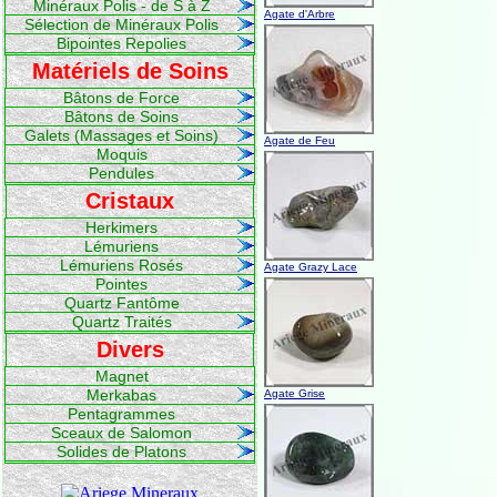
Minéraux Polis - de S à Z
Agate d'Arbre
Sélection de Minéraux Polis
Bipointes Repolies
Matériels de Soins
Bâtons de Force
Bâtons de Soins
Galets (Massages et Soins)
Agate de Feu
Moquis
Pendules
Cristaux
Herkimers
Lémuriens
Lémuriens Rosés
Agate Grazy Lace
Pointes
Quartz Fantôme
Quartz Traités
Divers
Magnet
Merkabas
Agate Grise
Pentagrammes
Sceaux de Salomon
Solides de Platons