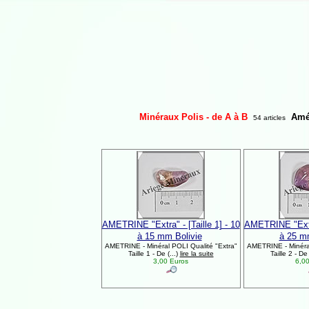
Minéraux Polis - de A à B
Amé
54 articles
AMETRINE "Extra" - [Taille 1] - 10
AMETRINE "Extra"
à 15 mm Bolivie
à 25 m
AMETRINE - Minéral POLI Qualité "Extra"
AMETRINE - Minéral
Taille 1 - De (...)
lire la suite
Taille 2 - De 
3,00 Euros
6,00