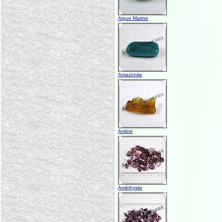
Aigue Marine
Amazonite
Ambre
Améthyste