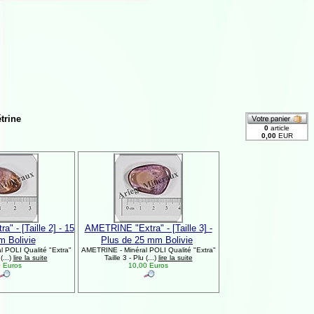
trine
 - [Taille 2] - 15
AMETRINE "Extra" - [Taille 3] -
m Bolivie
Plus de 25 mm Bolivie
 POLI Qualité "Extra"
AMETRINE - Minéral POLI Qualité "Extra"
(...)
lire la suite
Taille 3 - Plu (...)
lire la suite
 Euros
10,00 Euros