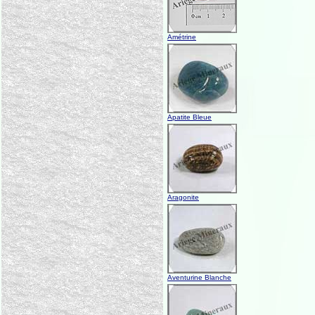
Amétrine
Apatite Bleue
Aragonite
Aventurine Blanche