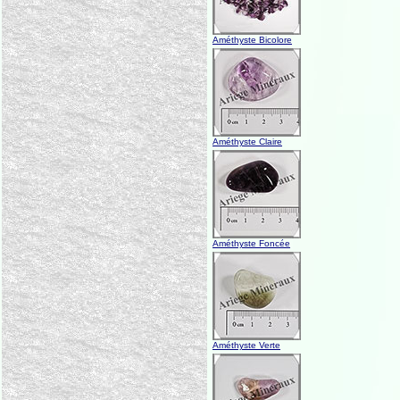
Améthyste Bicolore
Améthyste Claire
Améthyste Foncée
Améthyste Verte