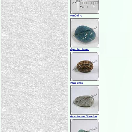
Amétrine
Apatite Bleue
Aragonite
Aventurine Blanche