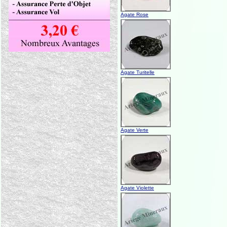
Agate Rose
Agate Turitelle
Agate Verte
Agate Violette