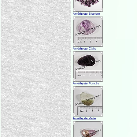
Améthyste Bicolore
Améthyste Claire
Améthyste Foncée
Améthyste Verte