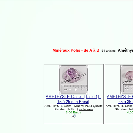
Minéraux Polis - de A à B
Améthys
54 articles
AMETHYSTE Claire - [Taille 1] -
AMETHYSTE Clai
15 à 25 mm Brésil
25 à 35
AMETHYSTE Claire - Minéral POLI Qualité
AMETHYSTE Claire -
Standard Taill (...)
lire la suite
Standard Taill
3,00 Euros
4,00