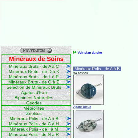
Voir plan du site
Minéraux de Soins
Minéraux Bruts - de A à C
Minéraux Polis - de A à B
Minéraux Bruts - de D à K
54 articles
Minéraux Bruts - de L à P
Minéraux Bruts - de Q à Z
Sélection de Minéraux Bruts
Agates d'Eau
Bipointes Naturelles
Géodes
Agate Bleue
Météorites
Zéolites
Minéraux Polis - de A à B
Minéraux Polis - de C à H
Minéraux Polis - de I à M
Minéraux Polis - de N à R