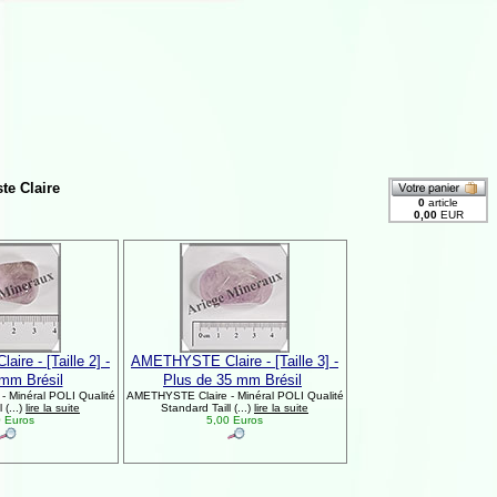
te Claire
re - [Taille 2] -
AMETHYSTE Claire - [Taille 3] -
 mm Brésil
Plus de 35 mm Brésil
 Minéral POLI Qualité
AMETHYSTE Claire - Minéral POLI Qualité
 (...)
lire la suite
Standard Taill (...)
lire la suite
 Euros
5,00 Euros