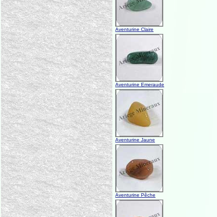
Aventurine Claire
Aventurine Emeraude
Aventurine Jaune
Aventurine Pêche