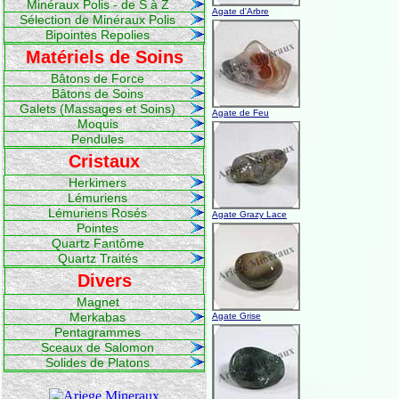
Minéraux Polis - de S à Z
Agate d'Arbre
Sélection de Minéraux Polis
Bipointes Repolies
Matériels de Soins
Bâtons de Force
Bâtons de Soins
Galets (Massages et Soins)
Agate de Feu
Moquis
Pendules
Cristaux
Herkimers
Lémuriens
Lémuriens Rosés
Agate Grazy Lace
Pointes
Quartz Fantôme
Quartz Traités
Divers
Magnet
Merkabas
Agate Grise
Pentagrammes
Sceaux de Salomon
Solides de Platons