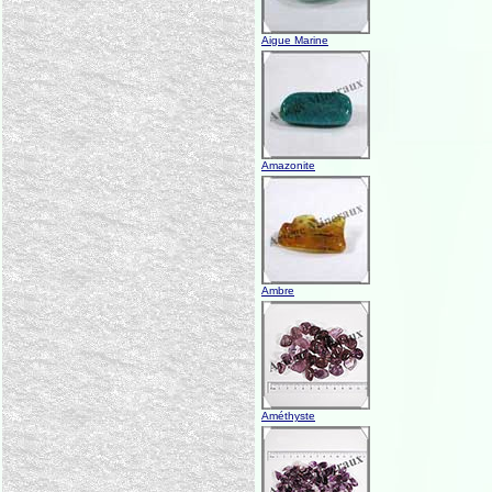
Aigue Marine
Amazonite
Ambre
Améthyste