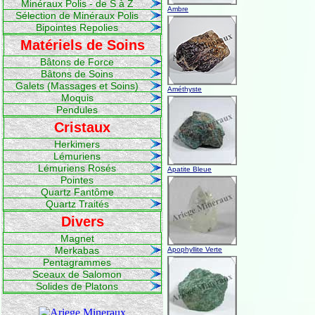
Minéraux Polis - de S à Z
Ambre
Sélection de Minéraux Polis
Bipointes Repolies
Matériels de Soins
Bâtons de Force
Bâtons de Soins
Galets (Massages et Soins)
Améthyste
Moquis
Pendules
Cristaux
Herkimers
Lémuriens
Lémuriens Rosés
Apatite Bleue
Pointes
Quartz Fantôme
Quartz Traités
Divers
Magnet
Merkabas
Apophyllite Verte
Pentagrammes
Sceaux de Salomon
Solides de Platons