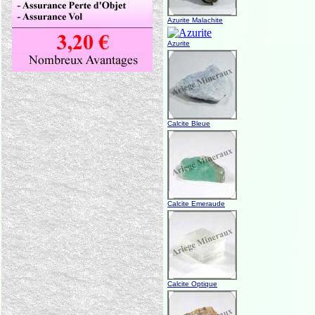
Azurite Malachite
Azurite
Calcite Bleue
Calcite Emeraude
Calcite Optique