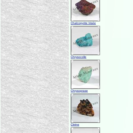
Chalcopyrite Irisée
Chrysocolle
Chrysoprase
Citrine