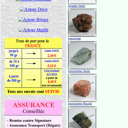
Apatite Verte
Aragonite
Aventurine Verte
Aventurine Rouge