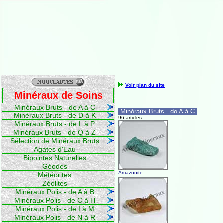
Voir plan du site
Minéraux de Soins
Minéraux Bruts - de A à C
Minéraux Bruts - de A à C
Minéraux Bruts - de D à K
96 articles
Minéraux Bruts - de L à P
Minéraux Bruts - de Q à Z
Sélection de Minéraux Bruts
Agates d'Eau
Bipointes Naturelles
Géodes
Amazonite
Météorites
Zéolites
Minéraux Polis - de A à B
Minéraux Polis - de C à H
Minéraux Polis - de I à M
Minéraux Polis - de N à R