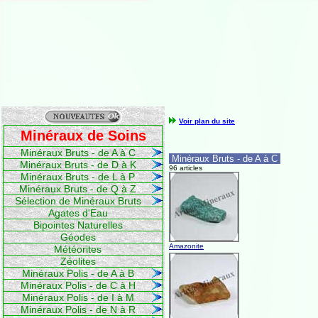
Voir plan du site
Minéraux de Soins
Minéraux Bruts - de A à C
Minéraux Bruts - de A à C
Minéraux Bruts - de D à K
96 articles
Minéraux Bruts - de L à P
Minéraux Bruts - de Q à Z
Sélection de Minéraux Bruts
Agates d'Eau
Bipointes Naturelles
Géodes
Amazonite
Météorites
Zéolites
Minéraux Polis - de A à B
Minéraux Polis - de C à H
Minéraux Polis - de I à M
Minéraux Polis - de N à R