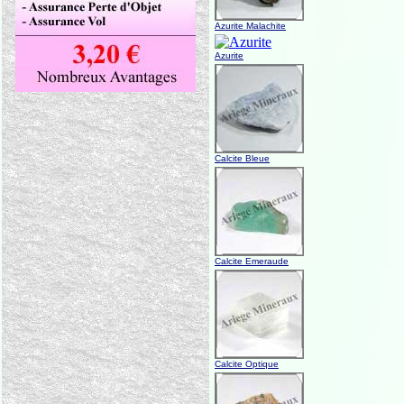
Azurite Malachite
Azurite
Calcite Bleue
Calcite Emeraude
Calcite Optique