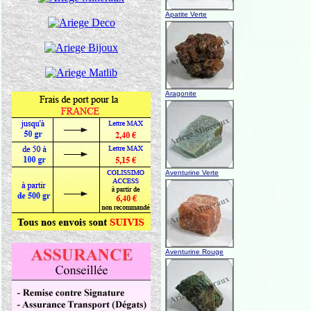
Apatite Verte
Aragonite
Aventurine Verte
Aventurine Rouge