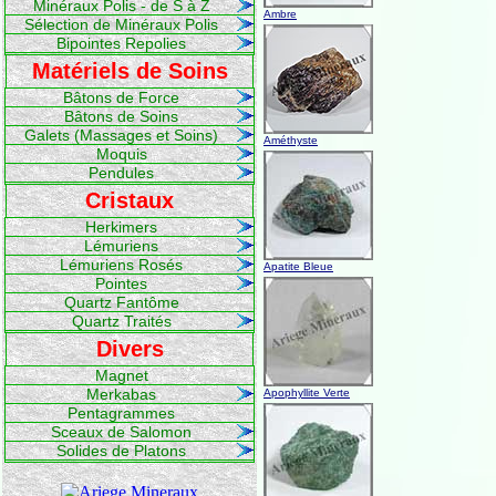
Minéraux Polis - de S à Z
Ambre
Sélection de Minéraux Polis
Bipointes Repolies
Matériels de Soins
Bâtons de Force
Bâtons de Soins
Galets (Massages et Soins)
Améthyste
Moquis
Pendules
Cristaux
Herkimers
Lémuriens
Lémuriens Rosés
Apatite Bleue
Pointes
Quartz Fantôme
Quartz Traités
Divers
Magnet
Merkabas
Apophyllite Verte
Pentagrammes
Sceaux de Salomon
Solides de Platons