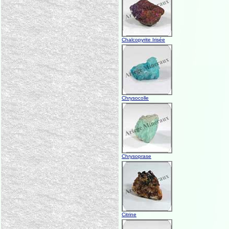
Chalcopyrite Irisée
Chrysocolle
Chrysoprase
Citrine