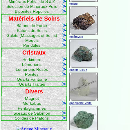
Minéraux Polis - de S à Z
Ambre
Sélection de Minéraux Polis
Bipointes Repolies
Matériels de Soins
Bâtons de Force
Bâtons de Soins
Galets (Massages et Soins)
Améthyste
Moquis
Pendules
Cristaux
Herkimers
Lémuriens
Lémuriens Rosés
Apatite Bleue
Pointes
Quartz Fantôme
Quartz Traités
Divers
Magnet
Merkabas
Apophyllite Verte
Pentagrammes
Sceaux de Salomon
Solides de Platons