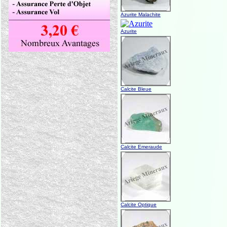
Azurite Malachite
Azurite
Calcite Bleue
Calcite Emeraude
Calcite Optique