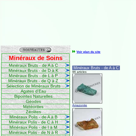
Voir plan du site
Minéraux de Soins
Minéraux Bruts - de A à C
Minéraux Bruts - de A à C
Minéraux Bruts - de D à K
96 articles
Minéraux Bruts - de L à P
Minéraux Bruts - de Q à Z
Sélection de Minéraux Bruts
Agates d'Eau
Bipointes Naturelles
Géodes
Amazonite
Météorites
Zéolites
Minéraux Polis - de A à B
Minéraux Polis - de C à H
Minéraux Polis - de I à M
Minéraux Polis - de N à R