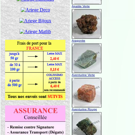
Apatite Verte
Aragonite
Aventurine Verte
Aventurine Rouge