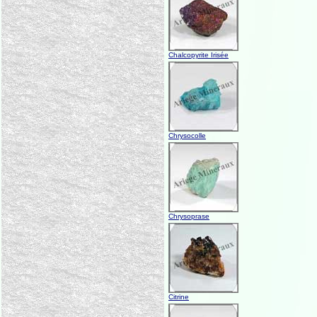
Chalcopyrite Irisée
Chrysocolle
Chrysoprase
Citrine