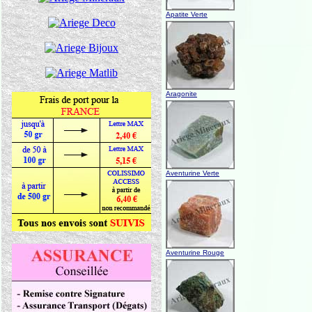
Apatite Verte
Aragonite
Aventurine Verte
Aventurine Rouge