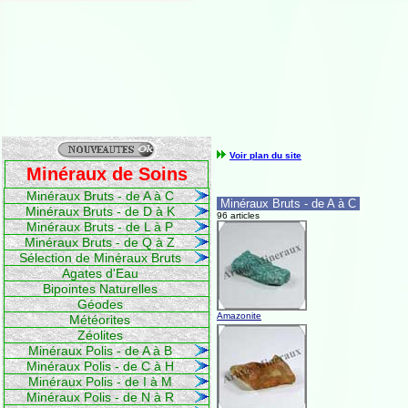
Voir plan du site
Minéraux de Soins
Minéraux Bruts - de A à C
Minéraux Bruts - de A à C
Minéraux Bruts - de D à K
96 articles
Minéraux Bruts - de L à P
Minéraux Bruts - de Q à Z
Sélection de Minéraux Bruts
Agates d'Eau
Bipointes Naturelles
Géodes
Amazonite
Météorites
Zéolites
Minéraux Polis - de A à B
Minéraux Polis - de C à H
Minéraux Polis - de I à M
Minéraux Polis - de N à R