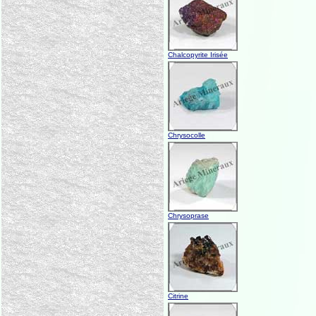
Chalcopyrite Irisée
Chrysocolle
Chrysoprase
Citrine