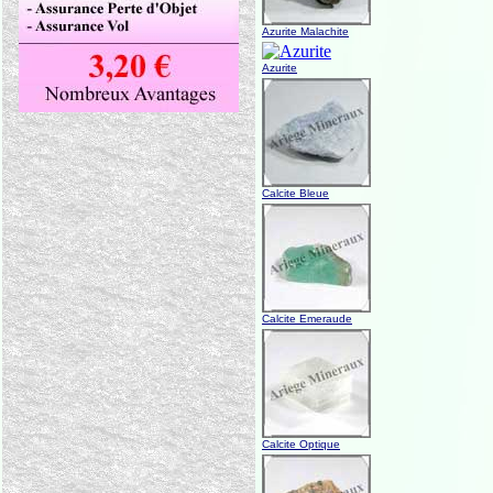
Azurite Malachite
Azurite
Calcite Bleue
Calcite Emeraude
Calcite Optique