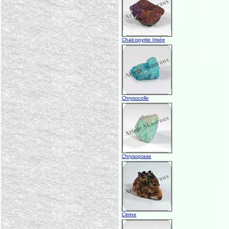
Chalcopyrite Irisée
Chrysocolle
Chrysoprase
Citrine