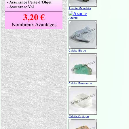
Azurite Malachite
Azurite
Calcite Bleue
Calcite Emeraude
Calcite Optique