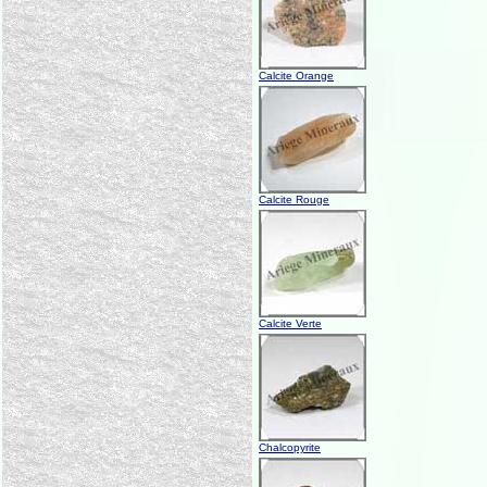
Calcite Orange
Calcite Rouge
Calcite Verte
Chalcopyrite