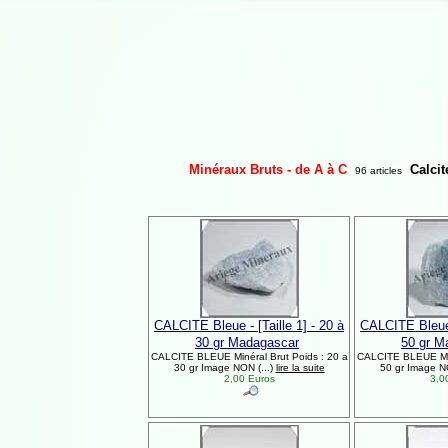
Minéraux Bruts - de A à C
Calcit
96 articles
CALCITE Bleue - [Taille 1] - 20 à
CALCITE Bleue -
30 gr Madagascar
50 gr M
CALCITE BLEUE Minéral Brut Poids : 20 a
CALCITE BLEUE Miné
30 gr Image NON (...)
lire la suite
50 gr Image NO
2,00 Euros
3,0