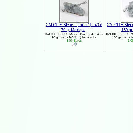
CALCITE Bleue - [Taille 1] - 40 à
CALCITE Bleue -
70 gr Mexique
150 gr
CALCITE BLEUE Minéral Brut Poids : 40 a
CALCITE BLEUE Miné
70 gr Image NON (...)
lire la suite
150 gr Image N
3,00 Euros
7,0