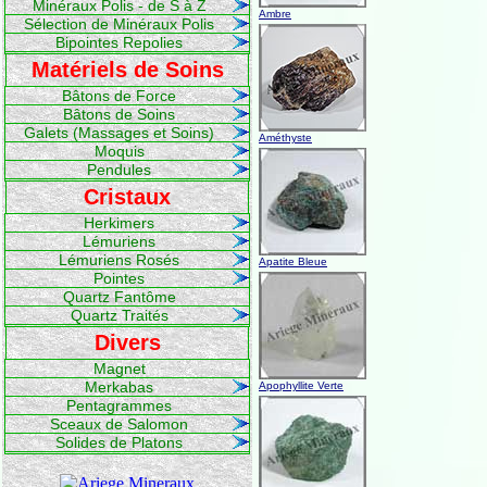
Minéraux Polis - de S à Z
Ambre
Sélection de Minéraux Polis
Bipointes Repolies
Matériels de Soins
Bâtons de Force
Bâtons de Soins
Galets (Massages et Soins)
Améthyste
Moquis
Pendules
Cristaux
Herkimers
Lémuriens
Lémuriens Rosés
Apatite Bleue
Pointes
Quartz Fantôme
Quartz Traités
Divers
Magnet
Merkabas
Apophyllite Verte
Pentagrammes
Sceaux de Salomon
Solides de Platons