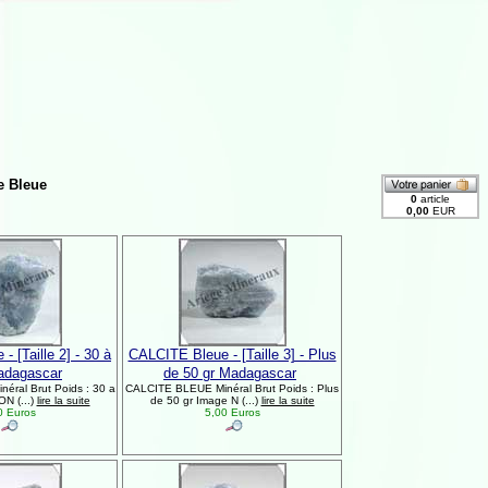
e Bleue
 [Taille 2] - 30 à
CALCITE Bleue - [Taille 3] - Plus
adagascar
de 50 gr Madagascar
ral Brut Poids : 30 a
CALCITE BLEUE Minéral Brut Poids : Plus
N (...)
lire la suite
de 50 gr Image N (...)
lire la suite
0 Euros
5,00 Euros