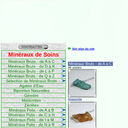
Voir plan du site
Minéraux de Soins
Minéraux Bruts - de A à C
Minéraux Bruts - de A à C
Minéraux Bruts - de D à K
96 articles
Minéraux Bruts - de L à P
Minéraux Bruts - de Q à Z
Sélection de Minéraux Bruts
Agates d'Eau
Bipointes Naturelles
Géodes
Amazonite
Météorites
Zéolites
Minéraux Polis - de A à B
Minéraux Polis - de C à H
Minéraux Polis - de I à M
Minéraux Polis - de N à R