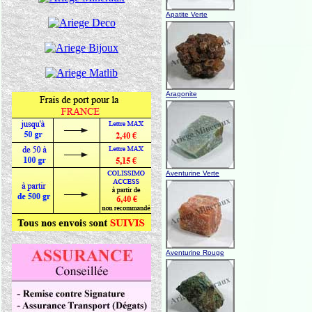
Apatite Verte
Aragonite
Aventurine Verte
Aventurine Rouge