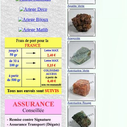
Apatite Verte
Aragonite
Aventurine Verte
Aventurine Rouge