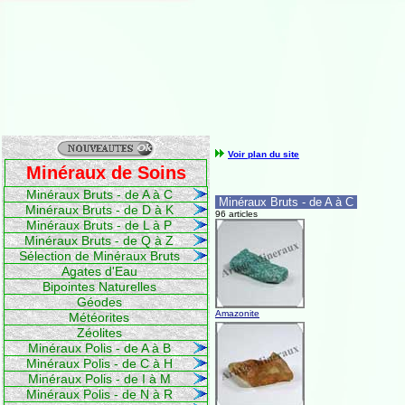
Voir plan du site
Minéraux de Soins
Minéraux Bruts - de A à C
Minéraux Bruts - de A à C
Minéraux Bruts - de D à K
96 articles
Minéraux Bruts - de L à P
Minéraux Bruts - de Q à Z
Sélection de Minéraux Bruts
Agates d'Eau
Bipointes Naturelles
Géodes
Amazonite
Météorites
Zéolites
Minéraux Polis - de A à B
Minéraux Polis - de C à H
Minéraux Polis - de I à M
Minéraux Polis - de N à R