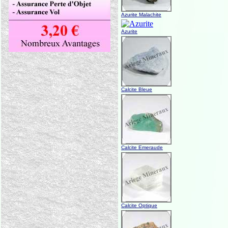
Azurite Malachite
Azurite
Calcite Bleue
Calcite Emeraude
Calcite Optique