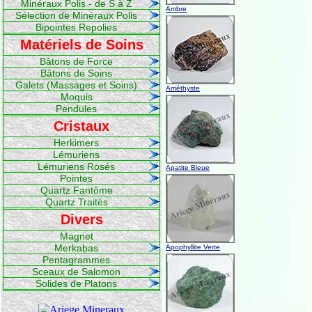
Minéraux Polis - de S à Z
Ambre
Sélection de Minéraux Polis
Bipointes Repolies
Matériels de Soins
Bâtons de Force
Bâtons de Soins
Galets (Massages et Soins)
Améthyste
Moquis
Pendules
Cristaux
Herkimers
Lémuriens
Lémuriens Rosés
Apatite Bleue
Pointes
Quartz Fantôme
Quartz Traités
Divers
Magnet
Merkabas
Apophyllite Verte
Pentagrammes
Sceaux de Salomon
Solides de Platons