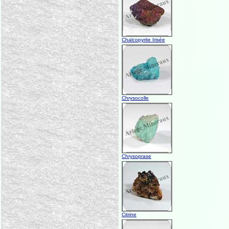
Chalcopyrite Irisée
Chrysocolle
Chrysoprase
Citrine