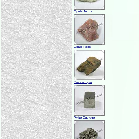
Opale Jaune
Opale Rose
Oeil de Tigre
Pyrite Cubique