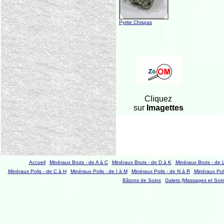
Pyrite Chispas
Cliquez
sur
Imagettes
Accueil
Minéraux Bruts - de A à C
Minéraux Bruts - de D à K
Minéraux Bruts - de 
Minéraux Polis - de C à H
Minéraux Polis - de I à M
Minéraux Polis - de N à R
Minéraux Poli
Bâtons de Soins
Galets (Massages et Soin