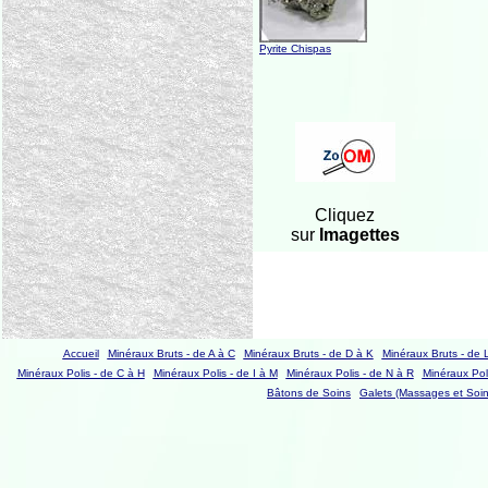
Pyrite Chispas
Cliquez
sur
Imagettes
Accueil
Minéraux Bruts - de A à C
Minéraux Bruts - de D à K
Minéraux Bruts - de 
Minéraux Polis - de C à H
Minéraux Polis - de I à M
Minéraux Polis - de N à R
Minéraux Poli
Bâtons de Soins
Galets (Massages et Soin