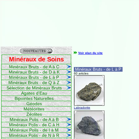
Voir plan du site
Minéraux de Soins
Minéraux Bruts - de A à C
Minéraux Bruts - de L à P
Minéraux Bruts - de D à K
60 articles
Minéraux Bruts - de L à P
Minéraux Bruts - de Q à Z
Sélection de Minéraux Bruts
Agates d'Eau
Bipointes Naturelles
Géodes
Labradorite
Météorites
Zéolites
Minéraux Polis - de A à B
Minéraux Polis - de C à H
Minéraux Polis - de I à M
Minéraux Polis - de N à R