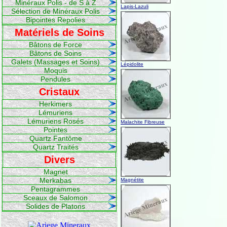
Minéraux Polis - de S à Z
Lapis-Lazuli
Sélection de Minéraux Polis
Bipointes Repolies
Matériels de Soins
Bâtons de Force
Bâtons de Soins
Galets (Massages et Soins)
Lépidolite
Moquis
Pendules
Cristaux
Herkimers
Lémuriens
Lémuriens Rosés
Malachite Fibreuse
Pointes
Quartz Fantôme
Quartz Traités
Divers
Magnet
Merkabas
Magnétite
Pentagrammes
Sceaux de Salomon
Solides de Platons