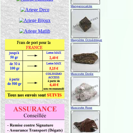
Manganocalcite
Magnétite Octoédrique
Muscovite Dorée
Muscovite Rose