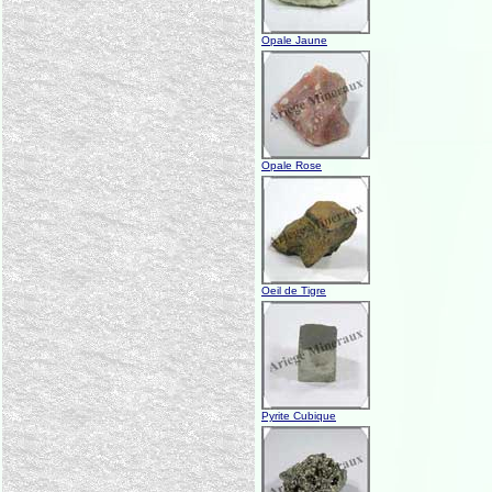
Opale Jaune
Opale Rose
Oeil de Tigre
Pyrite Cubique