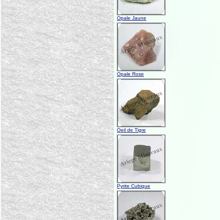
Opale Jaune
Opale Rose
Oeil de Tigre
Pyrite Cubique