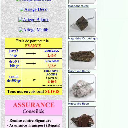
Manganocalcite
Magnétite Octoédrique
Muscovite Dorée
Muscovite Rose