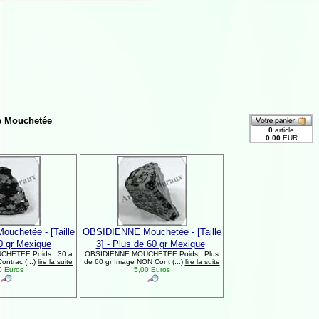
e Mouchetée
uchetée - [Taille
OBSIDIENNE Mouchetée - [Taille
60 gr Mexique
3] - Plus de 60 gr Mexique
HETEE Poids : 30 a
OBSIDIENNE MOUCHETEE Poids : Plus
ntrac (...)
lire la suite
de 60 gr Image NON Cont (...)
lire la suite
0 Euros
5,00 Euros