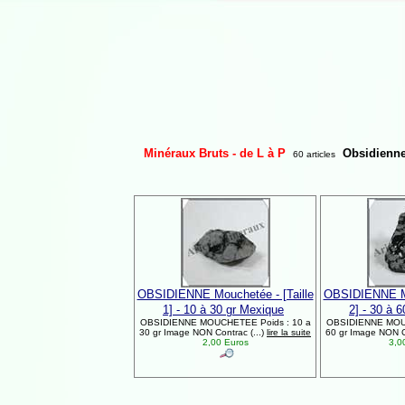
Minéraux Bruts - de L à P
Obsidienn
60 articles
OBSIDIENNE Mouchetée - [Taille
OBSIDIENNE Mo
1] - 10 à 30 gr Mexique
2] - 30 à 
OBSIDIENNE MOUCHETEE Poids : 10 a
OBSIDIENNE MOUC
30 gr Image NON Contrac (...)
lire la suite
60 gr Image NON Co
2,00 Euros
3,0