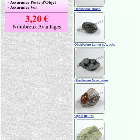
Obsidienne Brune
Obsidienne Larme d'Apache
Obsidienne Mouchetée
Opale de Feu