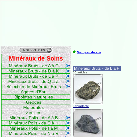
Voir plan du site
Minéraux de Soins
Minéraux Bruts - de A à C
Minéraux Bruts - de L à P
Minéraux Bruts - de D à K
60 articles
Minéraux Bruts - de L à P
Minéraux Bruts - de Q à Z
Sélection de Minéraux Bruts
Agates d'Eau
Bipointes Naturelles
Géodes
Labradorite
Météorites
Zéolites
Minéraux Polis - de A à B
Minéraux Polis - de C à H
Minéraux Polis - de I à M
Minéraux Polis - de N à R