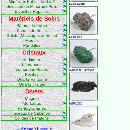
Minéraux Polis - de S à Z
Lapis-Lazuli
Sélection de Minéraux Polis
Bipointes Repolies
Matériels de Soins
Bâtons de Force
Bâtons de Soins
Galets (Massages et Soins)
Lépidolite
Moquis
Pendules
Cristaux
Herkimers
Lémuriens
Lémuriens Rosés
Malachite Fibreuse
Pointes
Quartz Fantôme
Quartz Traités
Divers
Magnet
Merkabas
Magnétite
Pentagrammes
Sceaux de Salomon
Solides de Platons