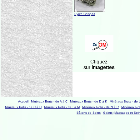
Pyrite Chispas
Cliquez
sur
Imagettes
Accueil
Minéraux Bruts - de A à C
Minéraux Bruts - de D à K
Minéraux Bruts - de 
Minéraux Polis - de C à H
Minéraux Polis - de I à M
Minéraux Polis - de N à R
Minéraux Poli
Bâtons de Soins
Galets (Massages et Soin