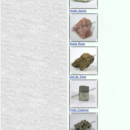
Opale Jaune
Opale Rose
Oeil de Tigre
Pyrite Cubique