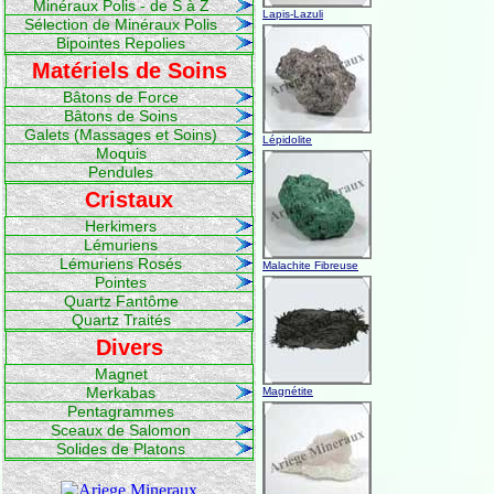
Minéraux Polis - de S à Z
Lapis-Lazuli
Sélection de Minéraux Polis
Bipointes Repolies
Matériels de Soins
Bâtons de Force
Bâtons de Soins
Galets (Massages et Soins)
Lépidolite
Moquis
Pendules
Cristaux
Herkimers
Lémuriens
Lémuriens Rosés
Malachite Fibreuse
Pointes
Quartz Fantôme
Quartz Traités
Divers
Magnet
Merkabas
Magnétite
Pentagrammes
Sceaux de Salomon
Solides de Platons