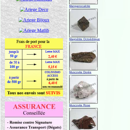
Manganocalcite
Magnétite Octoédrique
Muscovite Dorée
Muscovite Rose