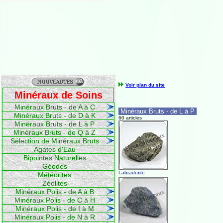
Voir plan du site
Minéraux de Soins
Minéraux Bruts - de A à C
Minéraux Bruts - de L à P
Minéraux Bruts - de D à K
60 articles
Minéraux Bruts - de L à P
Minéraux Bruts - de Q à Z
Sélection de Minéraux Bruts
Agates d'Eau
Bipointes Naturelles
Géodes
Labradorite
Météorites
Zéolites
Minéraux Polis - de A à B
Minéraux Polis - de C à H
Minéraux Polis - de I à M
Minéraux Polis - de N à R