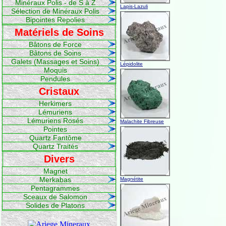
Minéraux Polis - de S à Z
Lapis-Lazuli
Sélection de Minéraux Polis
Bipointes Repolies
Matériels de Soins
Bâtons de Force
Bâtons de Soins
Galets (Massages et Soins)
Lépidolite
Moquis
Pendules
Cristaux
Herkimers
Lémuriens
Lémuriens Rosés
Malachite Fibreuse
Pointes
Quartz Fantôme
Quartz Traités
Divers
Magnet
Merkabas
Magnétite
Pentagrammes
Sceaux de Salomon
Solides de Platons