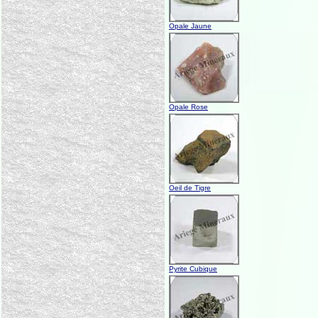
Opale Jaune
Opale Rose
Oeil de Tigre
Pyrite Cubique