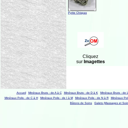
Pyrite Chispas
Cliquez
sur
Imagettes
Accueil
Minéraux Bruts - de A à C
Minéraux Bruts - de D à K
Minéraux Bruts - de 
Minéraux Polis - de C à H
Minéraux Polis - de I à M
Minéraux Polis - de N à R
Minéraux Poli
Bâtons de Soins
Galets (Massages et Soin