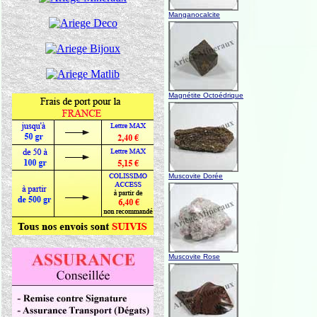
Manganocalcite
Magnétite Octoédrique
Muscovite Dorée
Muscovite Rose