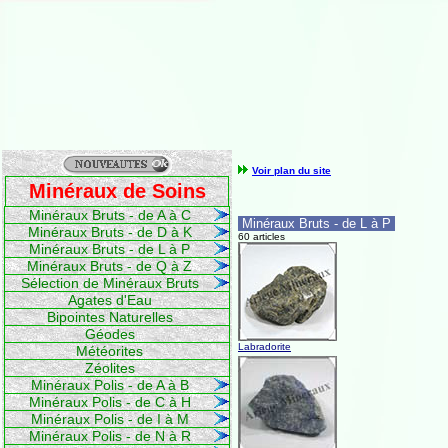
Voir plan du site
Minéraux de Soins
Minéraux Bruts - de A à C
Minéraux Bruts - de L à P
Minéraux Bruts - de D à K
60 articles
Minéraux Bruts - de L à P
Minéraux Bruts - de Q à Z
Sélection de Minéraux Bruts
Agates d'Eau
Bipointes Naturelles
Géodes
Labradorite
Météorites
Zéolites
Minéraux Polis - de A à B
Minéraux Polis - de C à H
Minéraux Polis - de I à M
Minéraux Polis - de N à R