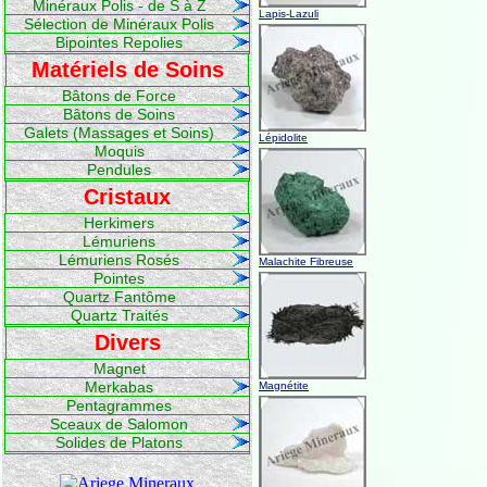
Minéraux Polis - de S à Z
Lapis-Lazuli
Sélection de Minéraux Polis
Bipointes Repolies
Matériels de Soins
Bâtons de Force
Bâtons de Soins
Galets (Massages et Soins)
Lépidolite
Moquis
Pendules
Cristaux
Herkimers
Lémuriens
Lémuriens Rosés
Malachite Fibreuse
Pointes
Quartz Fantôme
Quartz Traités
Divers
Magnet
Merkabas
Magnétite
Pentagrammes
Sceaux de Salomon
Solides de Platons