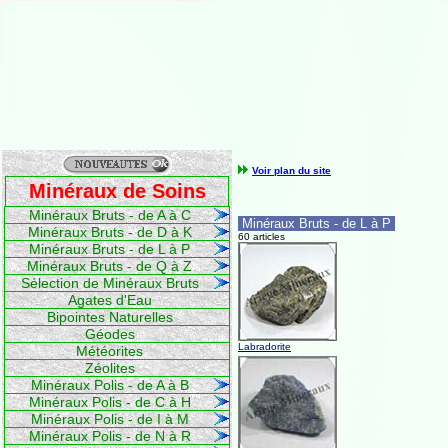
Voir plan du site
Minéraux de Soins
Minéraux Bruts - de A à C
Minéraux Bruts - de L à P
Minéraux Bruts - de D à K
60 articles
Minéraux Bruts - de L à P
Minéraux Bruts - de Q à Z
Sélection de Minéraux Bruts
Agates d'Eau
Bipointes Naturelles
Géodes
Labradorite
Météorites
Zéolites
Minéraux Polis - de A à B
Minéraux Polis - de C à H
Minéraux Polis - de I à M
Minéraux Polis - de N à R