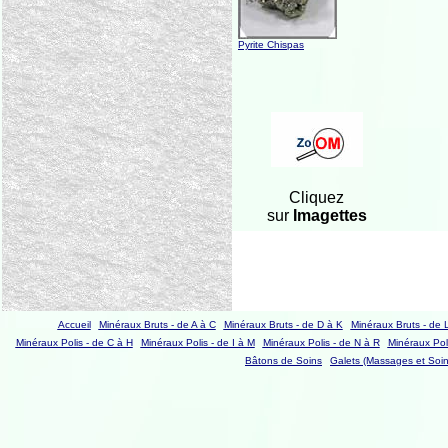
Pyrite Chispas
Cliquez
sur
Imagettes
Accueil
Minéraux Bruts - de A à C
Minéraux Bruts - de D à K
Minéraux Bruts - de 
Minéraux Polis - de C à H
Minéraux Polis - de I à M
Minéraux Polis - de N à R
Minéraux Poli
Bâtons de Soins
Galets (Massages et Soin