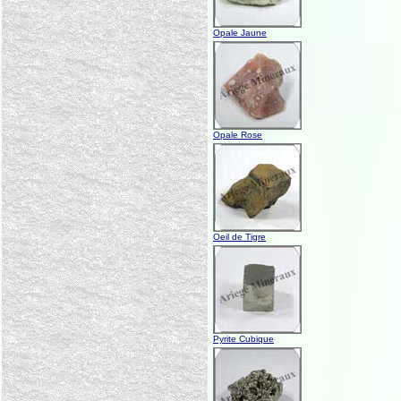
Opale Jaune
Opale Rose
Oeil de Tigre
Pyrite Cubique