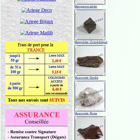
Manganocalcite
Magnétite Octoédrique
Muscovite Dorée
Muscovite Rose