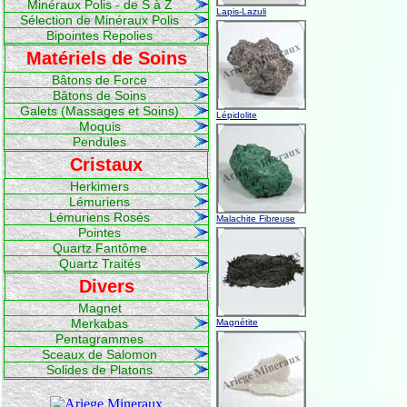
Minéraux Polis - de S à Z
Lapis-Lazuli
Sélection de Minéraux Polis
Bipointes Repolies
Matériels de Soins
Bâtons de Force
Bâtons de Soins
Galets (Massages et Soins)
Lépidolite
Moquis
Pendules
Cristaux
Herkimers
Lémuriens
Lémuriens Rosés
Malachite Fibreuse
Pointes
Quartz Fantôme
Quartz Traités
Divers
Magnet
Merkabas
Magnétite
Pentagrammes
Sceaux de Salomon
Solides de Platons