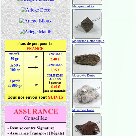
Manganocalcite
Magnétite Octoédrique
Muscovite Dorée
Muscovite Rose