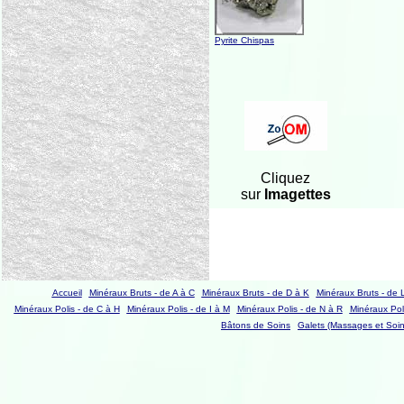
Pyrite Chispas
Cliquez
sur
Imagettes
Accueil
Minéraux Bruts - de A à C
Minéraux Bruts - de D à K
Minéraux Bruts - de 
Minéraux Polis - de C à H
Minéraux Polis - de I à M
Minéraux Polis - de N à R
Minéraux Poli
Bâtons de Soins
Galets (Massages et Soin