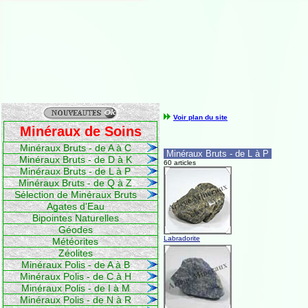
Voir plan du site
Minéraux de Soins
Minéraux Bruts - de A à C
Minéraux Bruts - de L à P
Minéraux Bruts - de D à K
60 articles
Minéraux Bruts - de L à P
Minéraux Bruts - de Q à Z
Sélection de Minéraux Bruts
Agates d'Eau
Bipointes Naturelles
Géodes
Labradorite
Météorites
Zéolites
Minéraux Polis - de A à B
Minéraux Polis - de C à H
Minéraux Polis - de I à M
Minéraux Polis - de N à R