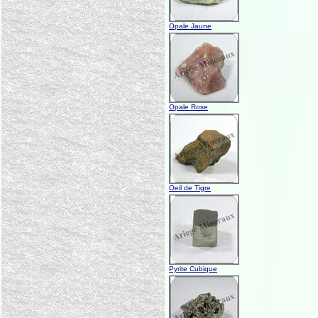
Opale Jaune
Opale Rose
Oeil de Tigre
Pyrite Cubique