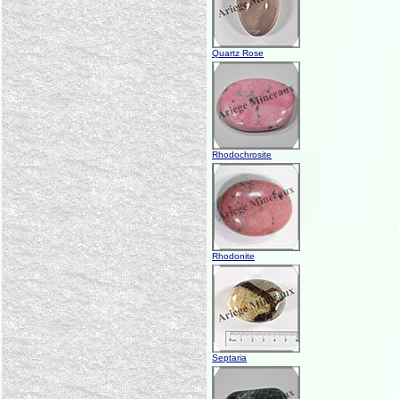
Quartz Rose
Rhodochrosite
Rhodonite
Septaria