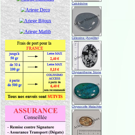
Calcédoïne
Célestine (Angélite)
Chrysantheme Stone
Chrysocolle Malachite