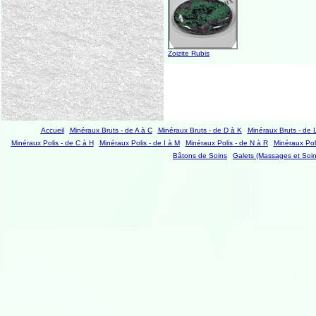
Zoizite Rubis
Accueil
Minéraux Bruts - de A à C
Minéraux Bruts - de D à K
Minéraux Bruts - de 
Minéraux Polis - de C à H
Minéraux Polis - de I à M
Minéraux Polis - de N à R
Minéraux Poli
Bâtons de Soins
Galets (Massages et Soin