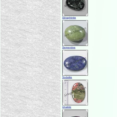
Séraphinite
Serpentine
Sodalite
Unakite