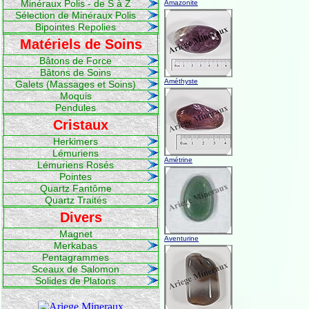
Minéraux Polis - de S à Z
Amazonite
Sélection de Minéraux Polis
Bipointes Repolies
Matériels de Soins
Bâtons de Force
Bâtons de Soins
Améthyste
Galets (Massages et Soins)
Moquis
Pendules
Cristaux
Herkimers
Lémuriens
Amétrine
Lémuriens Rosés
Pointes
Quartz Fantôme
Quartz Traités
Divers
Magnet
Aventurine
Merkabas
Pentagrammes
Sceaux de Salomon
Solides de Platons