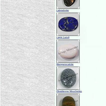
Labradorite
Lapis Lazuli
Manganocalcite
Obsidienne Mouchetée