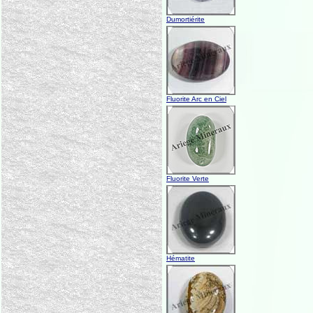
Dumortiérite
Fluorite Arc en Ciel
Fluorite Verte
Hématite