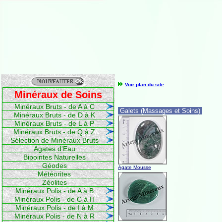
Voir plan du site
Minéraux de Soins
Minéraux Bruts - de A à C
Galets (Massages et Soins)
Minéraux Bruts - de D à K
Minéraux Bruts - de L à P
Minéraux Bruts - de Q à Z
Sélection de Minéraux Bruts
Agates d'Eau
Bipointes Naturelles
Géodes
Agate Mousse
Météorites
Zéolites
Minéraux Polis - de A à B
Minéraux Polis - de C à H
Minéraux Polis - de I à M
Minéraux Polis - de N à R