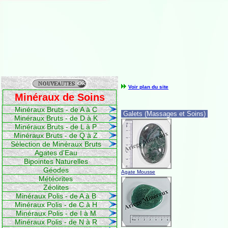
Voir plan du site
Minéraux de Soins
Minéraux Bruts - de A à C
Galets (Massages et Soins)
Minéraux Bruts - de D à K
Minéraux Bruts - de L à P
Minéraux Bruts - de Q à Z
Sélection de Minéraux Bruts
Agates d'Eau
Bipointes Naturelles
Géodes
Agate Mousse
Météorites
Zéolites
Minéraux Polis - de A à B
Minéraux Polis - de C à H
Minéraux Polis - de I à M
Minéraux Polis - de N à R