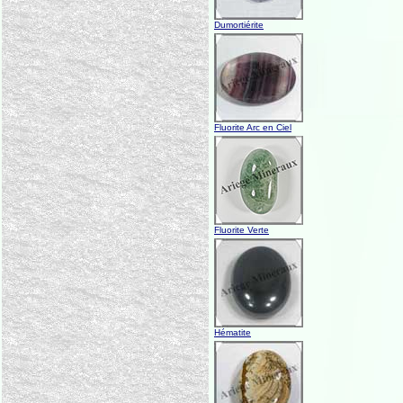
Dumortiérite
Fluorite Arc en Ciel
Fluorite Verte
Hématite