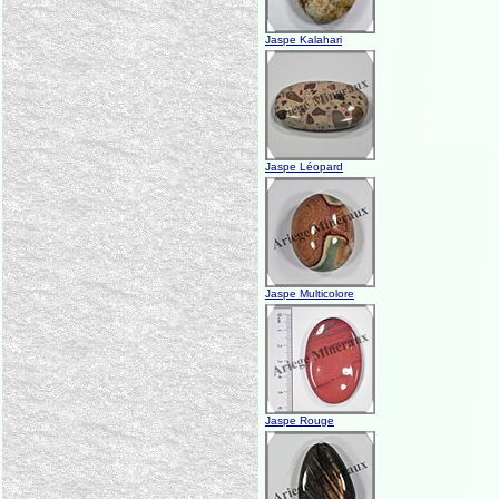
Jaspe Kalahari
Jaspe Léopard
Jaspe Multicolore
Jaspe Rouge