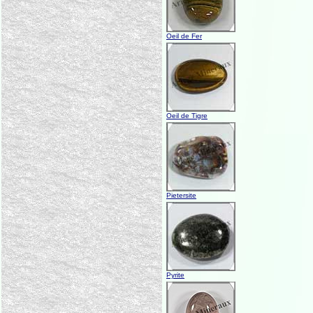
Oeil de Fer
Oeil de Tigre
Pietersite
Pyrite