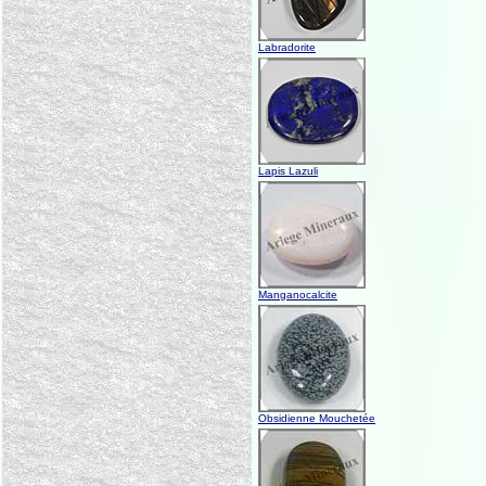
Labradorite
Lapis Lazuli
Manganocalcite
Obsidienne Mouchetée