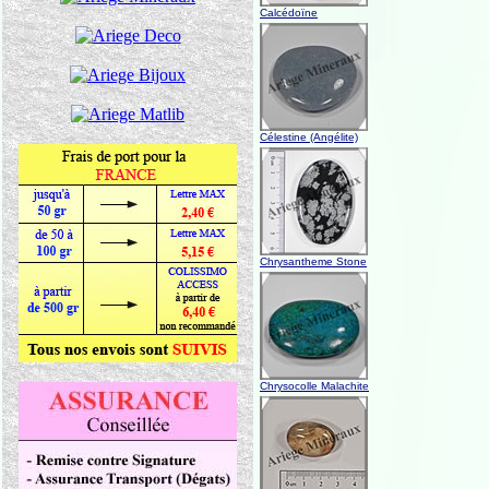
Calcédoïne
Célestine (Angélite)
Chrysantheme Stone
Chrysocolle Malachite