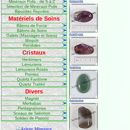
Minéraux Polis - de S à Z
Amazonite
Sélection de Minéraux Polis
Bipointes Repolies
Matériels de Soins
Bâtons de Force
Bâtons de Soins
Améthyste
Galets (Massages et Soins)
Moquis
Pendules
Cristaux
Herkimers
Lémuriens
Amétrine
Lémuriens Rosés
Pointes
Quartz Fantôme
Quartz Traités
Divers
Magnet
Aventurine
Merkabas
Pentagrammes
Sceaux de Salomon
Solides de Platons