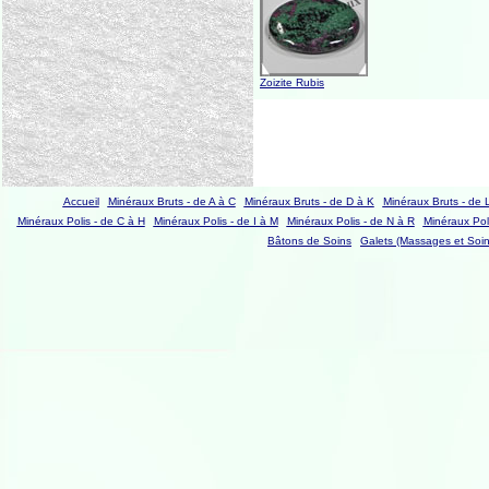
Zoizite Rubis
Accueil
Minéraux Bruts - de A à C
Minéraux Bruts - de D à K
Minéraux Bruts - de 
Minéraux Polis - de C à H
Minéraux Polis - de I à M
Minéraux Polis - de N à R
Minéraux Poli
Bâtons de Soins
Galets (Massages et Soin