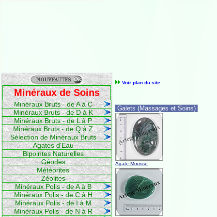
Voir plan du site
Minéraux de Soins
Minéraux Bruts - de A à C
Galets (Massages et Soins)
Minéraux Bruts - de D à K
Minéraux Bruts - de L à P
Minéraux Bruts - de Q à Z
Sélection de Minéraux Bruts
Agates d'Eau
Bipointes Naturelles
Géodes
Agate Mousse
Météorites
Zéolites
Minéraux Polis - de A à B
Minéraux Polis - de C à H
Minéraux Polis - de I à M
Minéraux Polis - de N à R