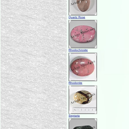
Quartz Rose
Rhodochrosite
Rhodonite
Septaria