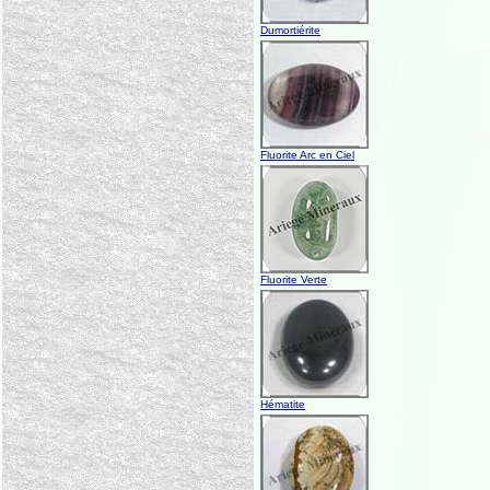
Dumortiérite
Fluorite Arc en Ciel
Fluorite Verte
Hématite