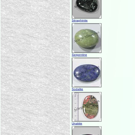
Séraphinite
Serpentine
Sodalite
Unakite