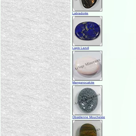
Labradorite
Lapis Lazuli
Manganocalcite
Obsidienne Mouchetée