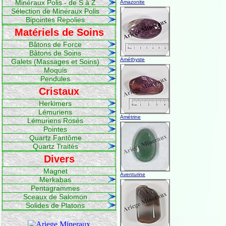
Minéraux Polis - de S à Z
Amazonite
Sélection de Minéraux Polis
Bipointes Repolies
Matériels de Soins
Bâtons de Force
Bâtons de Soins
Améthyste
Galets (Massages et Soins)
Moquis
Pendules
Cristaux
Herkimers
Lémuriens
Amétrine
Lémuriens Rosés
Pointes
Quartz Fantôme
Quartz Traités
Divers
Magnet
Aventurine
Merkabas
Pentagrammes
Sceaux de Salomon
Solides de Platons