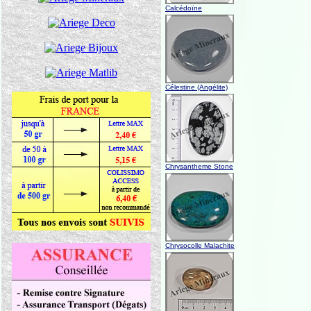
Calcédoïne
Célestine (Angélite)
Chrysantheme Stone
Chrysocolle Malachite