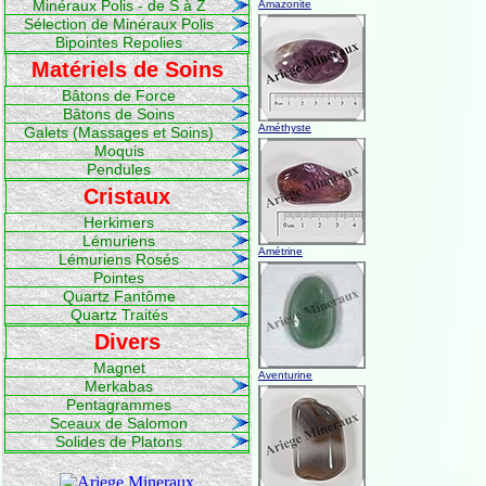
Minéraux Polis - de S à Z
Amazonite
Sélection de Minéraux Polis
Bipointes Repolies
Matériels de Soins
Bâtons de Force
Bâtons de Soins
Améthyste
Galets (Massages et Soins)
Moquis
Pendules
Cristaux
Herkimers
Lémuriens
Amétrine
Lémuriens Rosés
Pointes
Quartz Fantôme
Quartz Traités
Divers
Magnet
Aventurine
Merkabas
Pentagrammes
Sceaux de Salomon
Solides de Platons