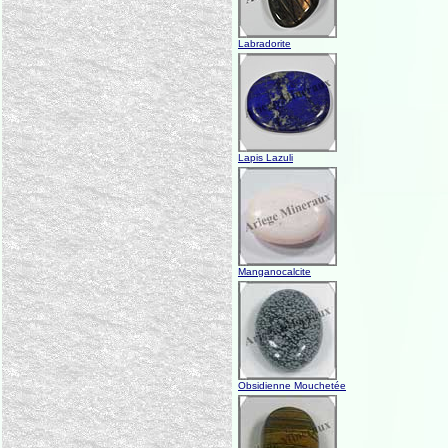
Labradorite
Lapis Lazuli
Manganocalcite
Obsidienne Mouchetée