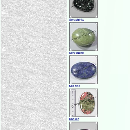
Séraphinite
Serpentine
Sodalite
Unakite