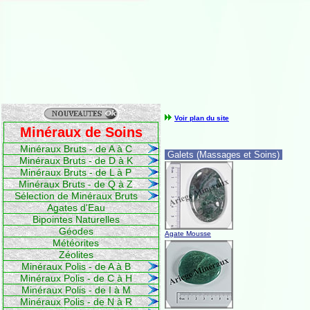
Voir plan du site
Minéraux de Soins
Minéraux Bruts - de A à C
Galets (Massages et Soins)
Minéraux Bruts - de D à K
Minéraux Bruts - de L à P
Minéraux Bruts - de Q à Z
Sélection de Minéraux Bruts
Agates d'Eau
Bipointes Naturelles
Géodes
Agate Mousse
Météorites
Zéolites
Minéraux Polis - de A à B
Minéraux Polis - de C à H
Minéraux Polis - de I à M
Minéraux Polis - de N à R