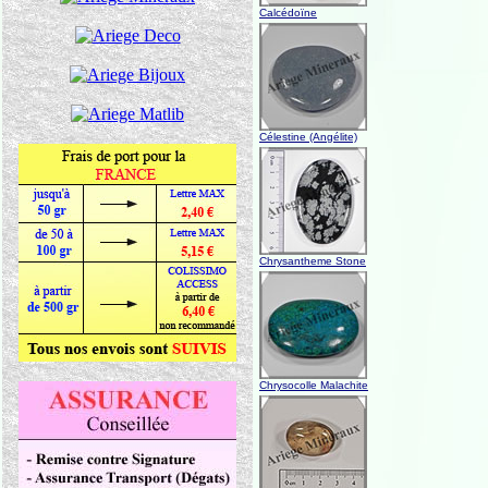
Calcédoïne
Célestine (Angélite)
Chrysantheme Stone
Chrysocolle Malachite