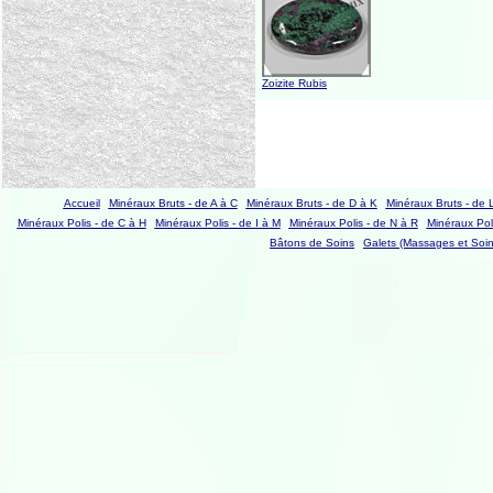
Zoizite Rubis
Accueil
Minéraux Bruts - de A à C
Minéraux Bruts - de D à K
Minéraux Bruts - de 
Minéraux Polis - de C à H
Minéraux Polis - de I à M
Minéraux Polis - de N à R
Minéraux Poli
Bâtons de Soins
Galets (Massages et Soin