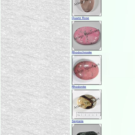
Quartz Rose
Rhodochrosite
Rhodonite
Septaria