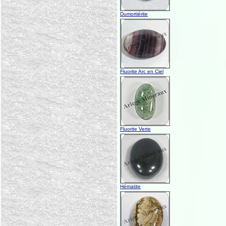
Dumortiérite
Fluorite Arc en Ciel
Fluorite Verte
Hématite