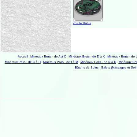
Zoizite Rubis
Accueil
Minéraux Bruts - de A à C
Minéraux Bruts - de D à K
Minéraux Bruts - de 
Minéraux Polis - de C à H
Minéraux Polis - de I à M
Minéraux Polis - de N à R
Minéraux Poli
Bâtons de Soins
Galets (Massages et Soin