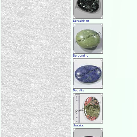
Séraphinite
Serpentine
Sodalite
Unakite