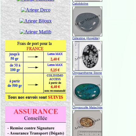
Calcédoïne
Célestine (Angélite)
Chrysantheme Stone
Chrysocolle Malachite