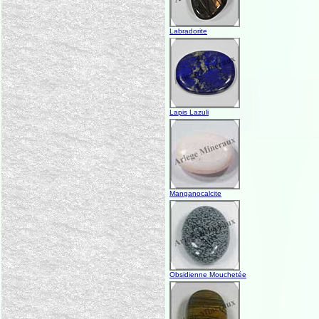
Labradorite
Lapis Lazuli
Manganocalcite
Obsidienne Mouchetée