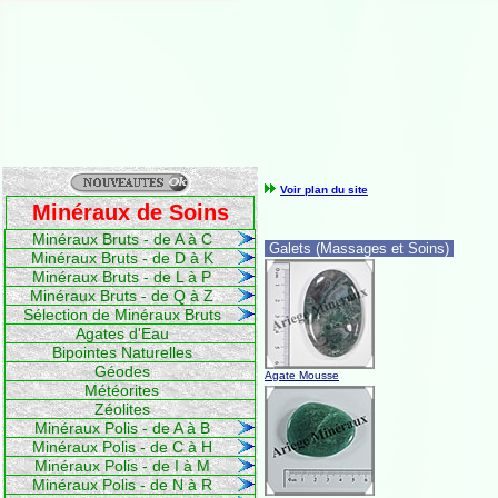
Voir plan du site
Minéraux de Soins
Minéraux Bruts - de A à C
Galets (Massages et Soins)
Minéraux Bruts - de D à K
Minéraux Bruts - de L à P
Minéraux Bruts - de Q à Z
Sélection de Minéraux Bruts
Agates d'Eau
Bipointes Naturelles
Géodes
Agate Mousse
Météorites
Zéolites
Minéraux Polis - de A à B
Minéraux Polis - de C à H
Minéraux Polis - de I à M
Minéraux Polis - de N à R