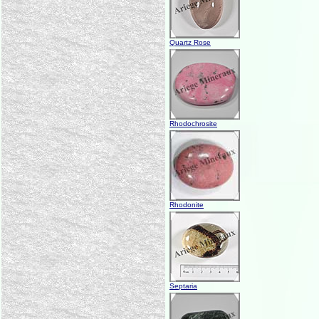
Quartz Rose
Rhodochrosite
Rhodonite
Septaria