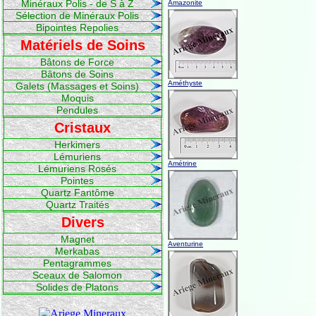
Minéraux Polis - de S à Z
Amazonite
Sélection de Minéraux Polis
Bipointes Repolies
Matériels de Soins
Bâtons de Force
Bâtons de Soins
Améthyste
Galets (Massages et Soins)
Moquis
Pendules
Cristaux
Herkimers
Lémuriens
Amétrine
Lémuriens Rosés
Pointes
Quartz Fantôme
Quartz Traités
Divers
Magnet
Aventurine
Merkabas
Pentagrammes
Sceaux de Salomon
Solides de Platons