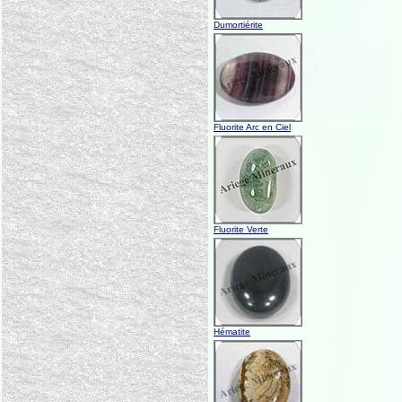
Dumortiérite
Fluorite Arc en Ciel
Fluorite Verte
Hématite