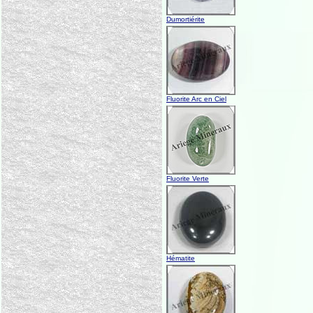
Dumortiérite
Fluorite Arc en Ciel
Fluorite Verte
Hématite