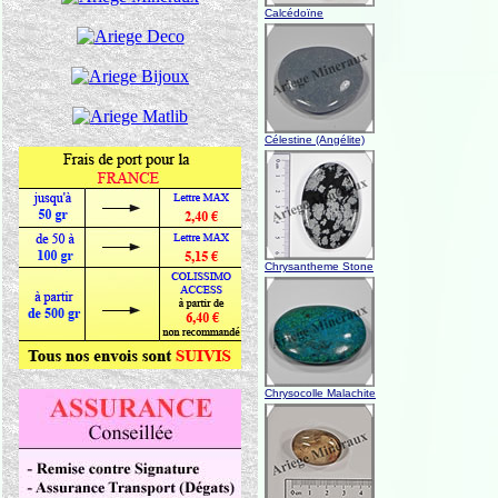
Calcédoïne
Célestine (Angélite)
Chrysantheme Stone
Chrysocolle Malachite