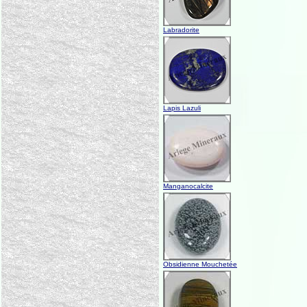
Labradorite
Lapis Lazuli
Manganocalcite
Obsidienne Mouchetée