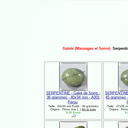
Galets (Massages et Soins)
Serpenti
SERPENTINE - Galet de Soins -
SERPENTINE -
36 grammes - 40x34 mm - A001
45 grammes 
Pérou
Taille : 40x34 mm Poids : 36 grammes
Taille : 47x36 
Origine : Pérou Ima (...)
lire la suite
Origine : Péro
8,00 Euros
8,