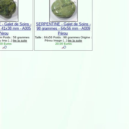
 Galet de Soins -
SERPENTINE - Galet de Soins -
- 41x38 mm - A005
98 grammes - 64x56 mm - A009
Pérou
Pérou
mm Poids : 58 grammes
Taille : 64x56 Poids : 98 grammes Origine :
u Ima (...)
lire la suite
Pérou Image (...)
lire la suite
00 Euros
20,00 Euros