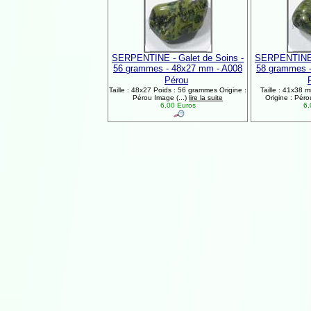
SERPENTINE - Galet de Soins -
SERPENTINE -
56 grammes - 48x27 mm - A008
58 grammes 
Pérou
Taille : 48x27 Poids : 56 grammes Origine :
Taille : 41x38 
Pérou Image (...)
lire la suite
Origine : Péro
6,00 Euros
6,