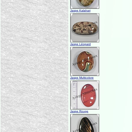
Jaspe Kalahari
Jaspe Léopard
Jaspe Multicolore
Jaspe Rouge