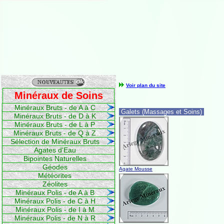
Voir plan du site
Minéraux de Soins
Minéraux Bruts - de A à C
Galets (Massages et Soins)
Minéraux Bruts - de D à K
Minéraux Bruts - de L à P
Minéraux Bruts - de Q à Z
Sélection de Minéraux Bruts
Agates d'Eau
Bipointes Naturelles
Géodes
Agate Mousse
Météorites
Zéolites
Minéraux Polis - de A à B
Minéraux Polis - de C à H
Minéraux Polis - de I à M
Minéraux Polis - de N à R