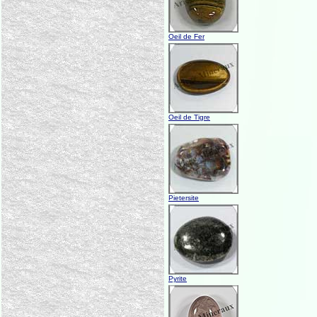
Oeil de Fer
Oeil de Tigre
Pietersite
Pyrite