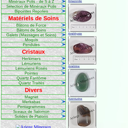
Minéraux Polis - de S à Z
Amazonite
Sélection de Minéraux Polis
Bipointes Repolies
Matériels de Soins
Bâtons de Force
Bâtons de Soins
Améthyste
Galets (Massages et Soins)
Moquis
Pendules
Cristaux
Herkimers
Lémuriens
Amétrine
Lémuriens Rosés
Pointes
Quartz Fantôme
Quartz Traités
Divers
Magnet
Aventurine
Merkabas
Pentagrammes
Sceaux de Salomon
Solides de Platons