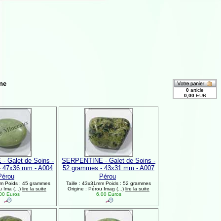
ne
 Galet de Soins -
SERPENTINE - Galet de Soins -
- 47x36 mm - A004
52 grammes - 43x31 mm - A007
Pérou
Pérou
mm Poids : 45 grammes
Taille : 43x31mm Poids : 52 grammes
u Ima (...)
lire la suite
Origine : Pérou Imag (...)
lire la suite
00 Euros
6,00 Euros