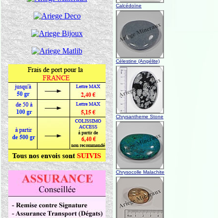
Calcédoïne
Célestine (Angélite)
Chrysantheme Stone
Chrysocolle Malachite