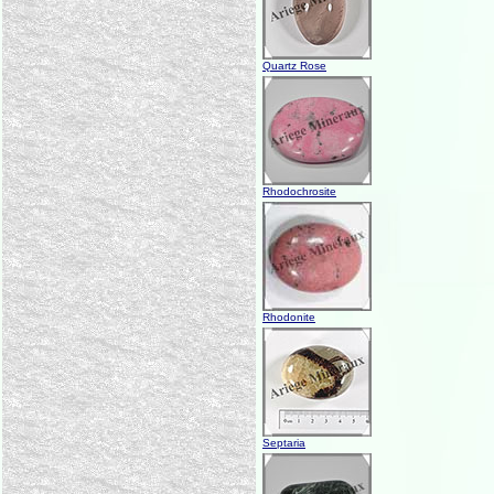
Quartz Rose
Rhodochrosite
Rhodonite
Septaria