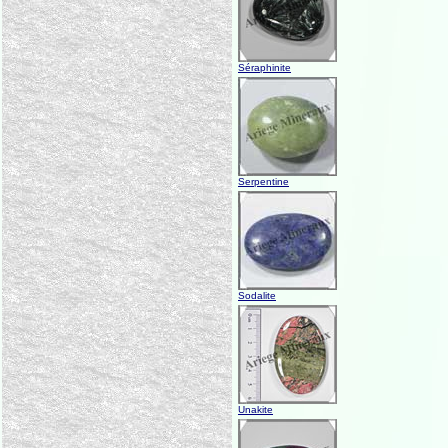
Séraphinite
Serpentine
Sodalite
Unakite