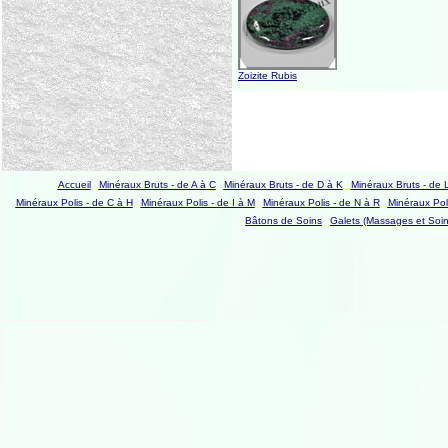
Zoizite Rubis
Accueil
Minéraux Bruts - de A à C
Minéraux Bruts - de D à K
Minéraux Bruts - de 
Minéraux Polis - de C à H
Minéraux Polis - de I à M
Minéraux Polis - de N à R
Minéraux Poli
Bâtons de Soins
Galets (Massages et Soin