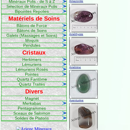
Minéraux Polis - de S à Z
Amazonite
Sélection de Minéraux Polis
Bipointes Repolies
Matériels de Soins
Bâtons de Force
Bâtons de Soins
Améthyste
Galets (Massages et Soins)
Moquis
Pendules
Cristaux
Herkimers
Lémuriens
Amétrine
Lémuriens Rosés
Pointes
Quartz Fantôme
Quartz Traités
Divers
Magnet
Aventurine
Merkabas
Pentagrammes
Sceaux de Salomon
Solides de Platons