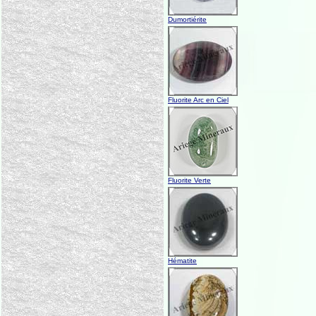
Dumortiérite
Fluorite Arc en Ciel
Fluorite Verte
Hématite