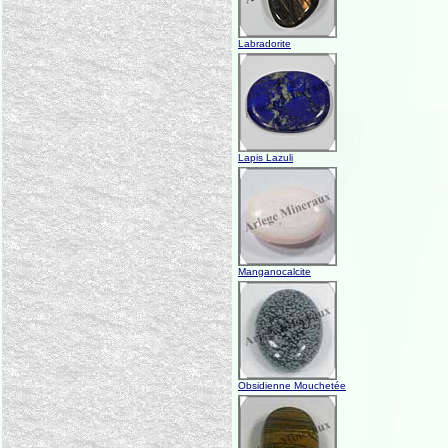
Labradorite
Lapis Lazuli
Manganocalcite
Obsidienne Mouchetée