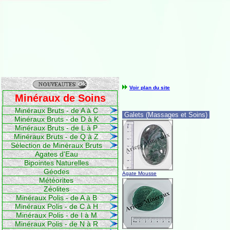
Voir plan du site
Minéraux de Soins
Minéraux Bruts - de A à C
Galets (Massages et Soins)
Minéraux Bruts - de D à K
Minéraux Bruts - de L à P
Minéraux Bruts - de Q à Z
Sélection de Minéraux Bruts
Agates d'Eau
Bipointes Naturelles
Géodes
Agate Mousse
Météorites
Zéolites
Minéraux Polis - de A à B
Minéraux Polis - de C à H
Minéraux Polis - de I à M
Minéraux Polis - de N à R