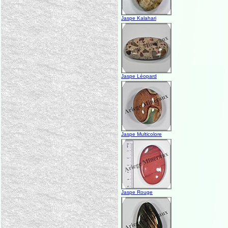
Jaspe Kalahari
Jaspe Léopard
Jaspe Multicolore
Jaspe Rouge