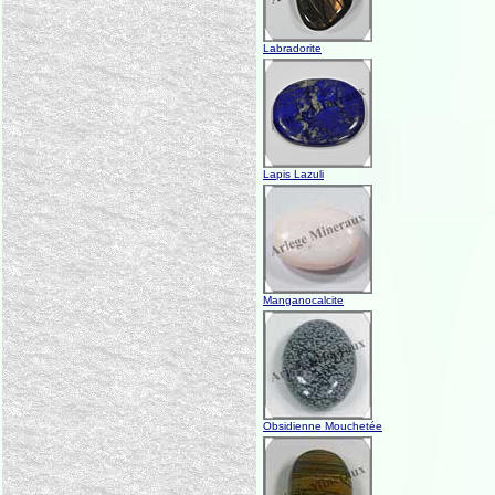
Labradorite
Lapis Lazuli
Manganocalcite
Obsidienne Mouchetée