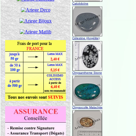
Calcédoïne
Célestine (Angélite)
Chrysantheme Stone
Chrysocolle Malachite