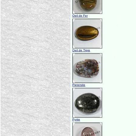
Oeil de Fer
Oeil de Tigre
Pietersite
Pyrite