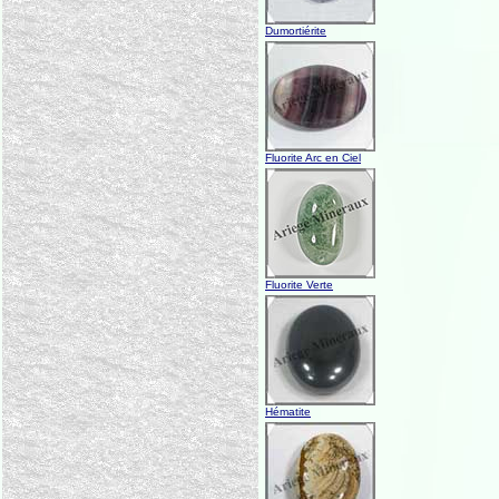
Dumortiérite
Fluorite Arc en Ciel
Fluorite Verte
Hématite