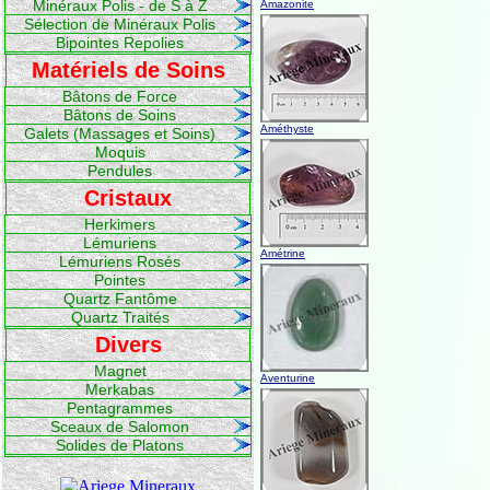
Minéraux Polis - de S à Z
Amazonite
Sélection de Minéraux Polis
Bipointes Repolies
Matériels de Soins
Bâtons de Force
Bâtons de Soins
Améthyste
Galets (Massages et Soins)
Moquis
Pendules
Cristaux
Herkimers
Lémuriens
Amétrine
Lémuriens Rosés
Pointes
Quartz Fantôme
Quartz Traités
Divers
Magnet
Aventurine
Merkabas
Pentagrammes
Sceaux de Salomon
Solides de Platons