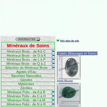
Voir plan du site
Minéraux de Soins
Minéraux Bruts - de A à C
Galets (Massages et Soins)
Minéraux Bruts - de D à K
Minéraux Bruts - de L à P
Minéraux Bruts - de Q à Z
Sélection de Minéraux Bruts
Agates d'Eau
Bipointes Naturelles
Géodes
Agate Mousse
Météorites
Zéolites
Minéraux Polis - de A à B
Minéraux Polis - de C à H
Minéraux Polis - de I à M
Minéraux Polis - de N à R