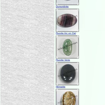
Dumortiérite
Fluorite Arc en Ciel
Fluorite Verte
Hématite