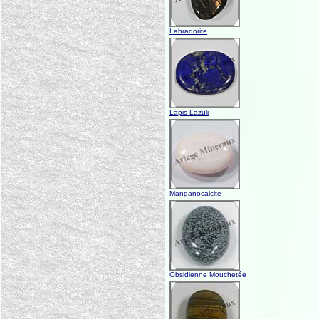
Labradorite
Lapis Lazuli
Manganocalcite
Obsidienne Mouchetée