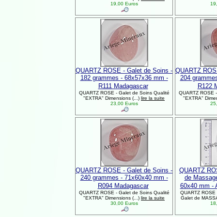
19,00 Euros
19,
QUARTZ ROSE - Galet de Soins -
QUARTZ ROSE 
182 grammes - 68x57x36 mm -
204 grammes
R111 Madagascar
R122 
QUARTZ ROSE - Galet de Soins Qualité
QUARTZ ROSE - G
"EXTRA" Dimensions (...)
lire la suite
"EXTRA" Dimens
23,00 Euros
25,
QUARTZ ROSE - Galet de Soins -
QUARTZ ROSE
240 grammes - 71x60x40 mm -
de Massage
R094 Madagascar
60x40 mm - 
QUARTZ ROSE - Galet de Soins Qualité
QUARTZ ROSE In
"EXTRA" Dimensions (...)
lire la suite
Galet de MASSA
30,00 Euros
18,