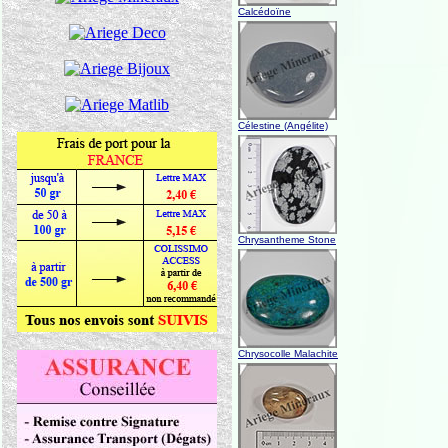
Calcédoïne
Célestine (Angélite)
Chrysantheme Stone
Chrysocolle Malachite