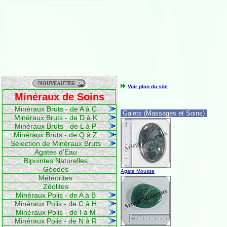
Voir plan du site
Minéraux de Soins
Minéraux Bruts - de A à C
Galets (Massages et Soins)
Minéraux Bruts - de D à K
Minéraux Bruts - de L à P
Minéraux Bruts - de Q à Z
Sélection de Minéraux Bruts
Agates d'Eau
Bipointes Naturelles
Géodes
Agate Mousse
Météorites
Zéolites
Minéraux Polis - de A à B
Minéraux Polis - de C à H
Minéraux Polis - de I à M
Minéraux Polis - de N à R