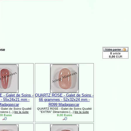
ose
- Galet de Soins -
QUARTZ ROSE - Galet de Soins -
 - 55x24x21 mm -
66 grammes - 52x32x24 mm -
Madagascar
R099 Madagascar
alet de Soins Qualité
QUARTZ ROSE - Galet de Soins Qualité
ions (...)
lire la suite
"EXTRA" Dimensions (...)
lire la suite
00 Euros
9,00 Euros