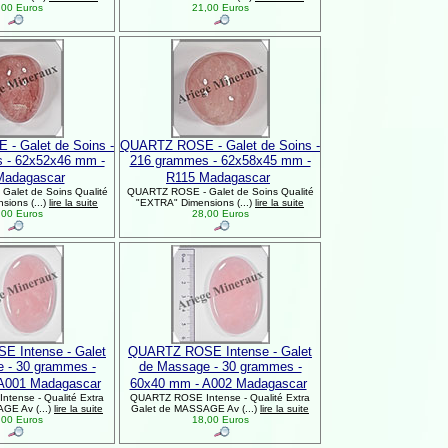
00 Euros
21,00 Euros
- Galet de Soins -
QUARTZ ROSE - Galet de Soins -
 - 62x52x46 mm -
216 grammes - 62x58x45 mm -
Madagascar
R115 Madagascar
alet de Soins Qualité
QUARTZ ROSE - Galet de Soins Qualité
ions (...)
lire la suite
"EXTRA" Dimensions (...)
lire la suite
00 Euros
28,00 Euros
 Intense - Galet
QUARTZ ROSE Intense - Galet
 - 30 grammes -
de Massage - 30 grammes -
A001 Madagascar
60x40 mm - A002 Madagascar
tense - Qualité Extra
QUARTZ ROSE Intense - Qualité Extra
GE Av (...)
lire la suite
Galet de MASSAGE Av (...)
lire la suite
00 Euros
18,00 Euros