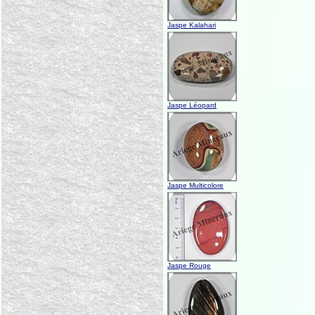
Jaspe Kalahari
Jaspe Léopard
Jaspe Multicolore
Jaspe Rouge