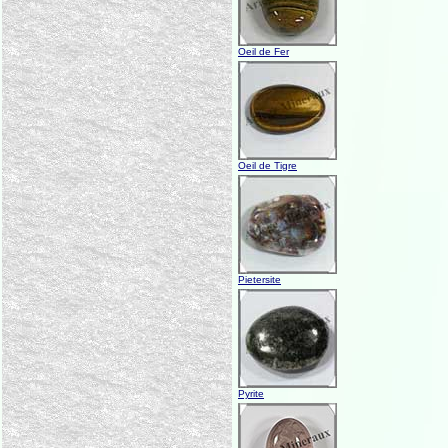
Oeil de Fer
Oeil de Tigre
Pietersite
Pyrite