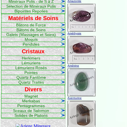
Minéraux Polis - de S à Z
Amazonite
Sélection de Minéraux Polis
Bipointes Repolies
Matériels de Soins
Bâtons de Force
Bâtons de Soins
Améthyste
Galets (Massages et Soins)
Moquis
Pendules
Cristaux
Herkimers
Lémuriens
Amétrine
Lémuriens Rosés
Pointes
Quartz Fantôme
Quartz Traités
Divers
Magnet
Aventurine
Merkabas
Pentagrammes
Sceaux de Salomon
Solides de Platons