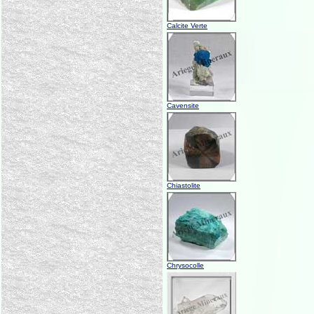
Calcite Verte
Cavensite
Chiastolite
Chrysocolle