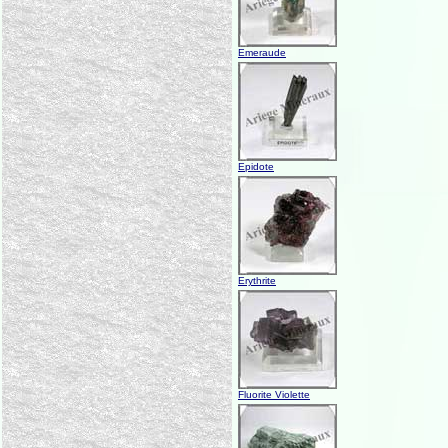
Emeraude
Epidote
Erythrite
Fluorite Violette