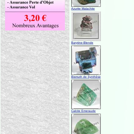
Azurite Malachite
Barytine-Blende
Bismuth de Synthèse
Calcite Emeraude