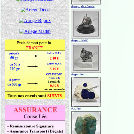
Apophyllite Verte
Argent Natif
Argentite
Azurite