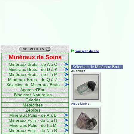
Voir plan du site
Minéraux de Soins
Minéraux Bruts - de A à C
Sélection de Minéraux Bruts
Minéraux Bruts - de D à K
24 articles
Minéraux Bruts - de L à P
Minéraux Bruts - de Q à Z
Sélection de Minéraux Bruts
Agates d'Eau
Bipointes Naturelles
Géodes
Aigue Marine
Météorites
Zéolites
Minéraux Polis - de A à B
Minéraux Polis - de C à H
Minéraux Polis - de I à M
Minéraux Polis - de N à R