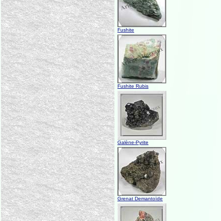
Fushite
Fushite Rubis
Galène-Pyrite
Grenat Demantoïde