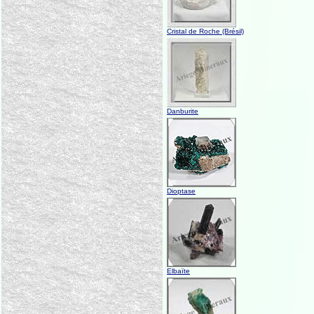
Cristal de Roche (Brésil)
Danburite
Dioptase
Elbaïte