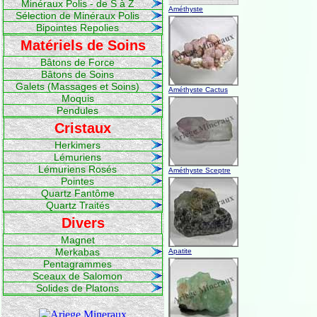
Minéraux Polis - de S à Z
Améthyste
Sélection de Minéraux Polis
Bipointes Repolies
Matériels de Soins
Bâtons de Force
Bâtons de Soins
Galets (Massages et Soins)
Améthyste Cactus
Moquis
Pendules
Cristaux
Herkimers
Lémuriens
Lémuriens Rosés
Améthyste Sceptre
Pointes
Quartz Fantôme
Quartz Traités
Divers
Magnet
Merkabas
Apatite
Pentagrammes
Sceaux de Salomon
Solides de Platons