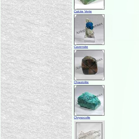
Calcite Verte
Cavensite
Chiastolite
Chrysocolle