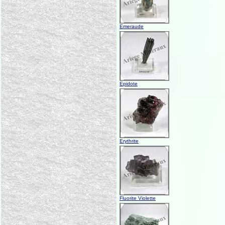
Emeraude
Epidote
Erythrite
Fluorite Violette