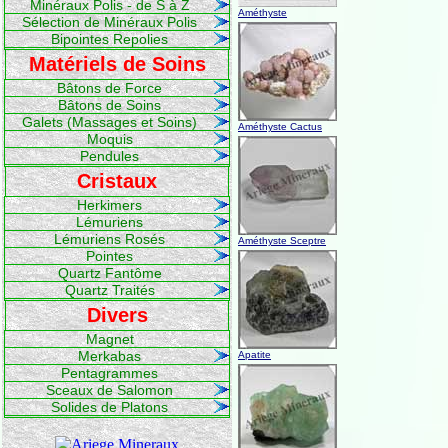
Minéraux Polis - de S à Z
Améthyste
Sélection de Minéraux Polis
Bipointes Repolies
Matériels de Soins
Bâtons de Force
Bâtons de Soins
Galets (Massages et Soins)
Améthyste Cactus
Moquis
Pendules
Cristaux
Herkimers
Lémuriens
Lémuriens Rosés
Améthyste Sceptre
Pointes
Quartz Fantôme
Quartz Traités
Divers
Magnet
Merkabas
Apatite
Pentagrammes
Sceaux de Salomon
Solides de Platons