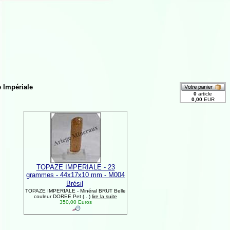
 Impériale
TOPAZE IMPERIALE - 23
grammes - 44x17x10 mm - M004
Brésil
TOPAZE IMPERIALE - Minéral BRUT Belle
couleur DOREE Pet (...)
lire la suite
350,00 Euros