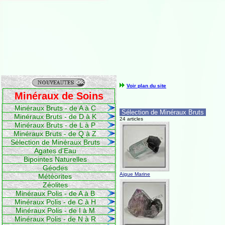
Voir plan du site
Minéraux de Soins
Minéraux Bruts - de A à C
Sélection de Minéraux Bruts
Minéraux Bruts - de D à K
24 articles
Minéraux Bruts - de L à P
Minéraux Bruts - de Q à Z
Sélection de Minéraux Bruts
Agates d'Eau
Bipointes Naturelles
Géodes
Aigue Marine
Météorites
Zéolites
Minéraux Polis - de A à B
Minéraux Polis - de C à H
Minéraux Polis - de I à M
Minéraux Polis - de N à R