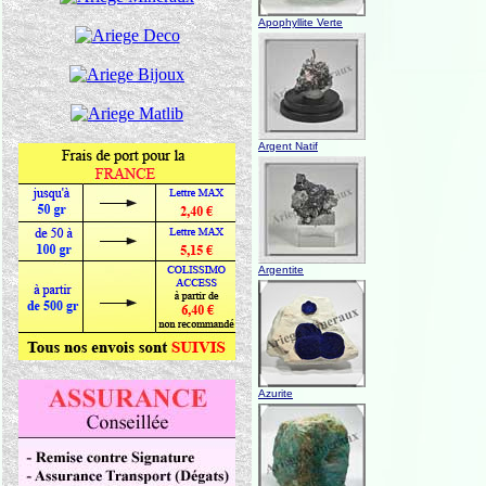
Apophyllite Verte
Argent Natif
Argentite
Azurite