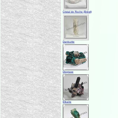
Cristal de Roche (Brésil)
Danburite
Dioptase
Elbaïte