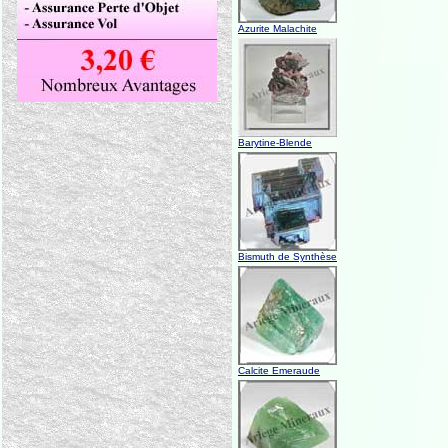
Azurite Malachite
Barytine-Blende
Bismuth de Synthèse
Calcite Emeraude