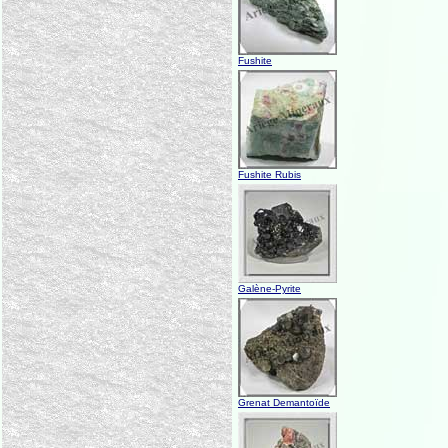
Fushite
Fushite Rubis
Galène-Pyrite
Grenat Demantoïde