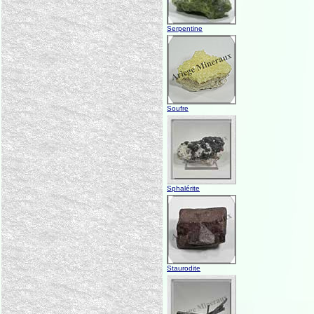
Serpentine
Soufre
Sphalérite
Staurodite