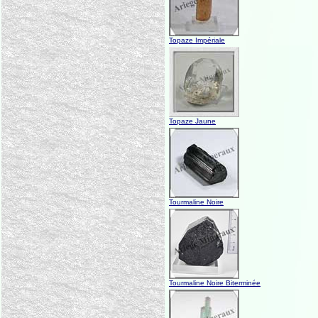
Topaze Impériale
Topaze Jaune
Tourmaline Noire
Tourmaline Noire Biterminée