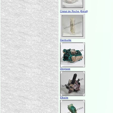
Cristal de Roche (Brésil)
Danburite
Dioptase
Elbaïte