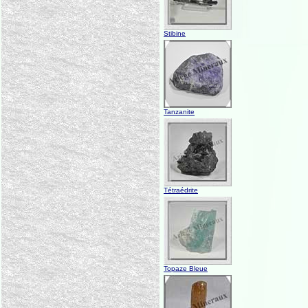
Stibine
Tanzanite
Tétraédrite
Topaze Bleue