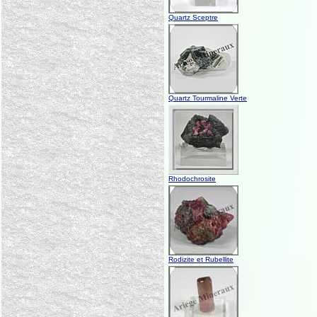
Quartz Sceptre
Quartz Tourmaline Verte
Rhodochrosite
Rodizite et Rubellite