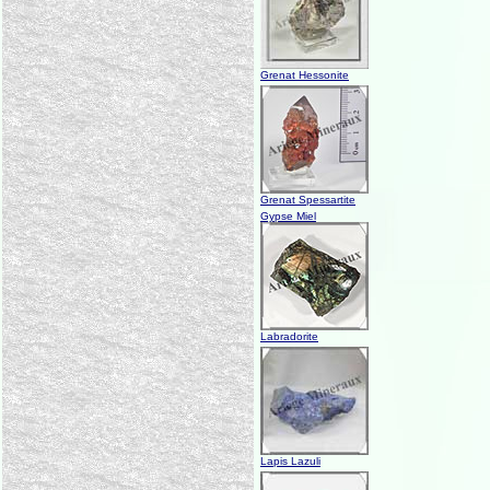
Grenat Hessonite
Grenat Spessartite
Gypse Miel
Labradorite
Lapis Lazuli