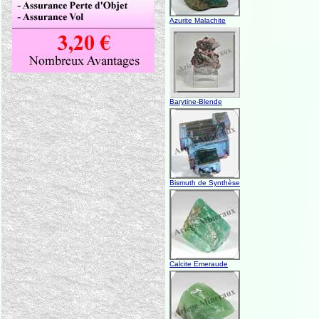
Azurite Malachite
Barytine-Blende
Bismuth de Synthèse
Calcite Emeraude