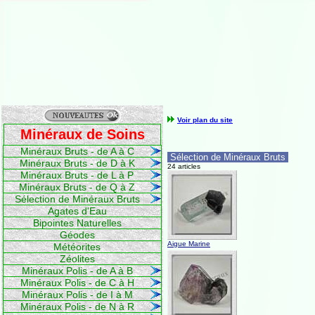
Voir plan du site
Minéraux de Soins
Minéraux Bruts - de A à C
Sélection de Minéraux Bruts
Minéraux Bruts - de D à K
24 articles
Minéraux Bruts - de L à P
Minéraux Bruts - de Q à Z
Sélection de Minéraux Bruts
Agates d'Eau
Bipointes Naturelles
Géodes
Aigue Marine
Météorites
Zéolites
Minéraux Polis - de A à B
Minéraux Polis - de C à H
Minéraux Polis - de I à M
Minéraux Polis - de N à R