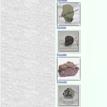
Pargasite
Prenhite
Proustite
Purpurite