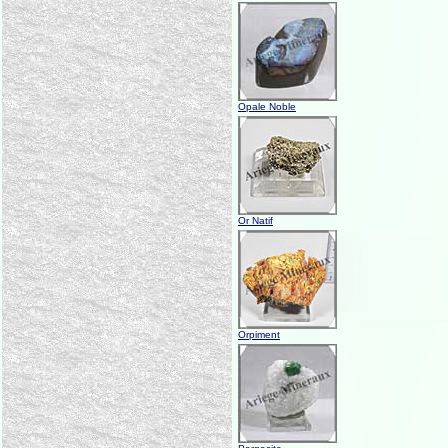
Opale Noble
Or Natif
Orpiment