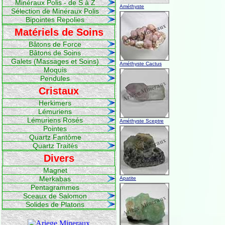
Minéraux Polis - de S à Z
Améthyste
Sélection de Minéraux Polis
Bipointes Repolies
Matériels de Soins
Bâtons de Force
Bâtons de Soins
Galets (Massages et Soins)
Améthyste Cactus
Moquis
Pendules
Cristaux
Herkimers
Lémuriens
Lémuriens Rosés
Améthyste Sceptre
Pointes
Quartz Fantôme
Quartz Traités
Divers
Magnet
Merkabas
Apatite
Pentagrammes
Sceaux de Salomon
Solides de Platons