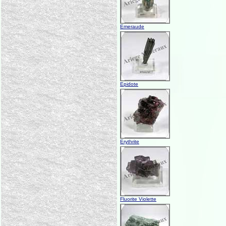
Emeraude
Epidote
Erythrite
Fluorite Violette