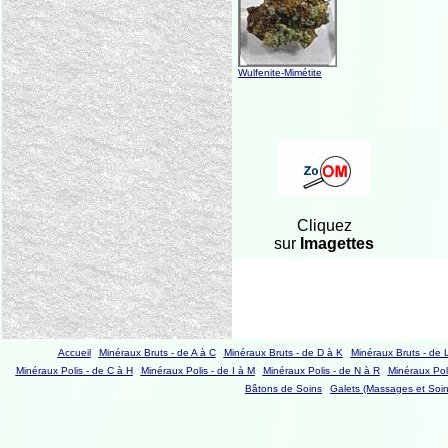
Wulfenite-Mimétite
Cliquez
sur
Imagettes
Accueil
Minéraux Bruts - de A à C
Minéraux Bruts - de D à K
Minéraux Bruts - de 
Minéraux Polis - de C à H
Minéraux Polis - de I à M
Minéraux Polis - de N à R
Minéraux Poli
Bâtons de Soins
Galets (Massages et Soin