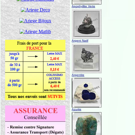
Apophyllite Verte
Argent Natif
Argentite
Azurite