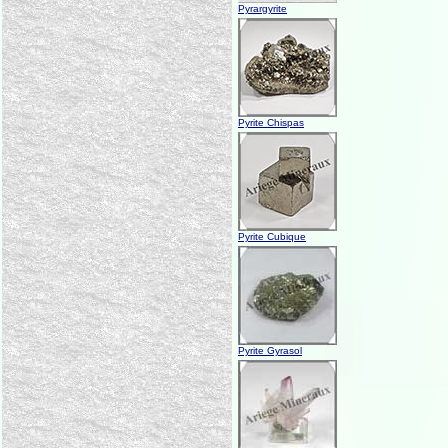
Pyrargyrite
Pyrite Chispas
Pyrite Cubique
Pyrite Gyrasol