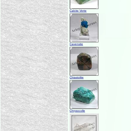
Calcite Verte
Cavensite
Chiastolite
Chrysocolle