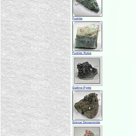
Fushite
Fushite Rubis
Galène-Pyrite
Grenat Demantoïde