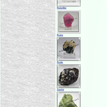
Rubellite
Rubis
Rutile
Saphir