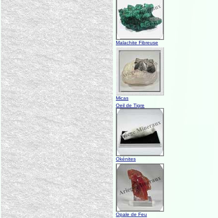
Malachite Fibreuse
Micas
Oeil de Tigre
Okénites
Opale de Feu