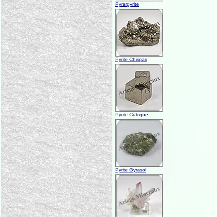
Pyrargyrite
Pyrite Chispas
Pyrite Cubique
Pyrite Gyrasol