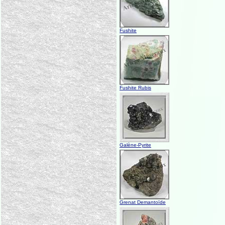
Fushite
Fushite Rubis
Galène-Pyrite
Grenat Demantoïde