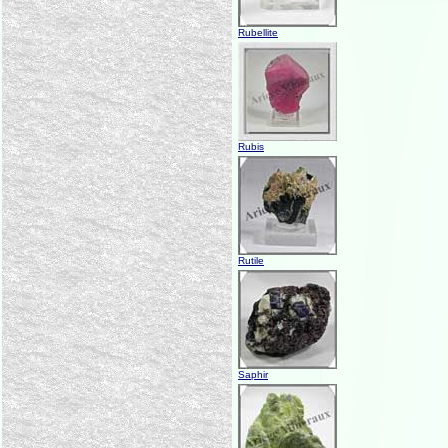
Rubellite
Rubis
Rutile
Saphir