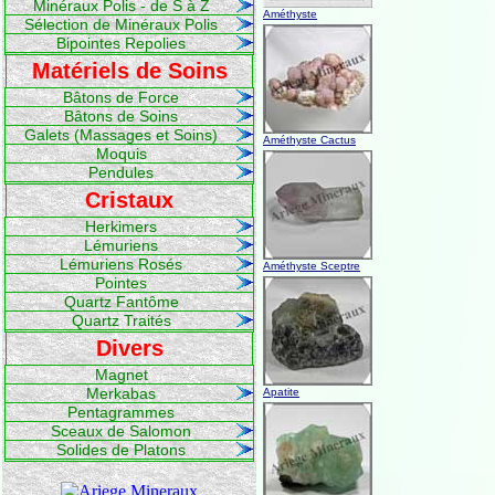
Minéraux Polis - de S à Z
Améthyste
Sélection de Minéraux Polis
Bipointes Repolies
Matériels de Soins
Bâtons de Force
Bâtons de Soins
Galets (Massages et Soins)
Améthyste Cactus
Moquis
Pendules
Cristaux
Herkimers
Lémuriens
Lémuriens Rosés
Améthyste Sceptre
Pointes
Quartz Fantôme
Quartz Traités
Divers
Magnet
Merkabas
Apatite
Pentagrammes
Sceaux de Salomon
Solides de Platons