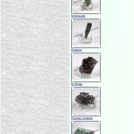
Emeraude
Epidote
Erythrite
Fluorite Violette