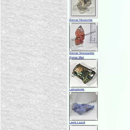
Grenat Hessonite
Grenat Spessartite
Gypse Miel
Labradorite
Lapis Lazuli