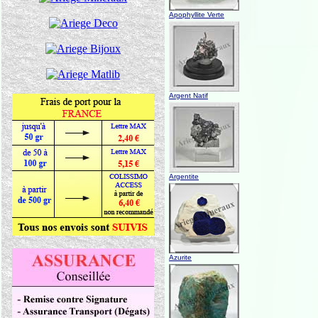
Apophyllite Verte
Argent Natif
Argentite
Azurite