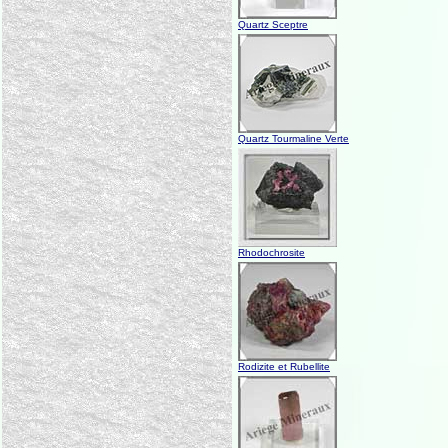
Quartz Sceptre
Quartz Tourmaline Verte
Rhodochrosite
Rodizite et Rubellite