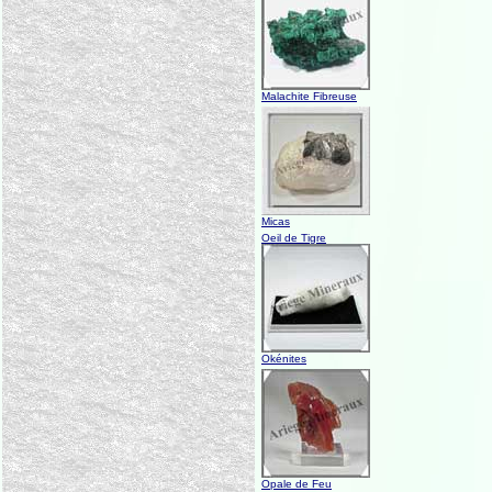
Malachite Fibreuse
Micas
Oeil de Tigre
Okénites
Opale de Feu