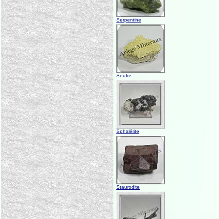
Serpentine
Soufre
Sphalérite
Staurodite