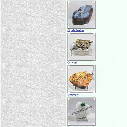
Opale Noble
Or Natif
Orpiment