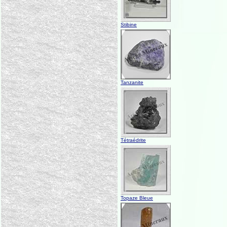
Stibine
Tanzanite
Tétraédrite
Topaze Bleue