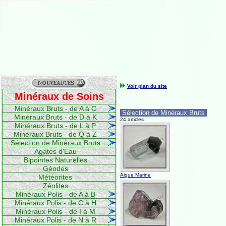
Voir plan du site
Minéraux de Soins
Minéraux Bruts - de A à C
Sélection de Minéraux Bruts
Minéraux Bruts - de D à K
24 articles
Minéraux Bruts - de L à P
Minéraux Bruts - de Q à Z
Sélection de Minéraux Bruts
Agates d'Eau
Bipointes Naturelles
Géodes
Aigue Marine
Météorites
Zéolites
Minéraux Polis - de A à B
Minéraux Polis - de C à H
Minéraux Polis - de I à M
Minéraux Polis - de N à R