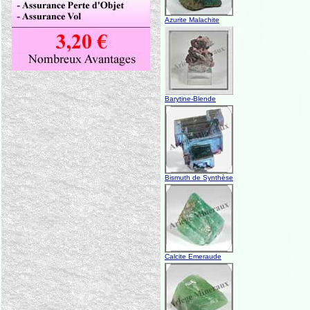
Azurite Malachite
Barytine-Blende
Bismuth de Synthèse
Calcite Emeraude