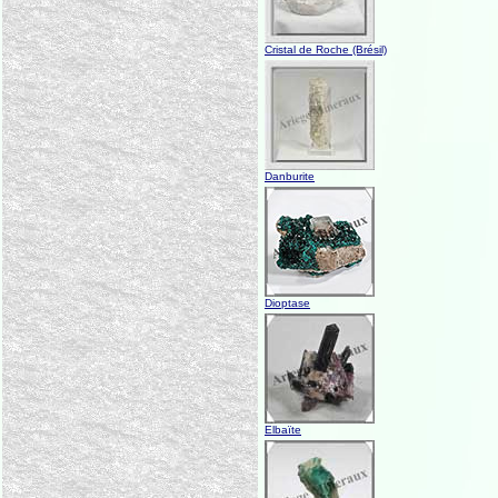
Cristal de Roche (Brésil)
Danburite
Dioptase
Elbaïte