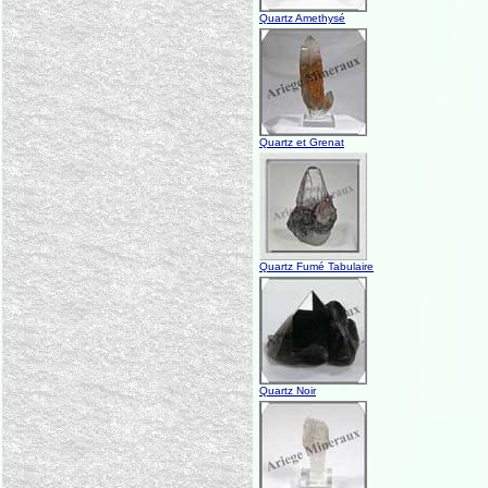
Quartz Amethysé
Quartz et Grenat
Quartz Fumé Tabulaire
Quartz Noir