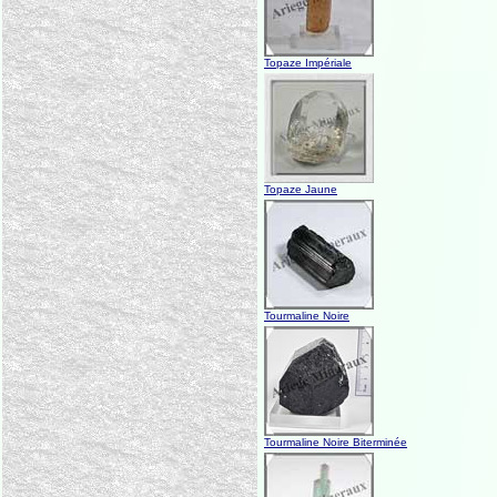
Topaze Impériale
Topaze Jaune
Tourmaline Noire
Tourmaline Noire Biterminée