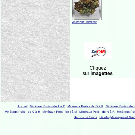
Wulfenite-Mimétite
Cliquez
sur
Imagettes
Accueil
Minéraux Bruts - de A à C
Minéraux Bruts - de D à K
Minéraux Bruts - de 
Minéraux Polis - de C à H
Minéraux Polis - de I à M
Minéraux Polis - de N à R
Minéraux Poli
Bâtons de Soins
Galets (Massages et Soin