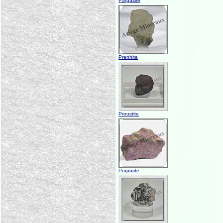
Pargasite
Prenhite
Proustite
Purpurite