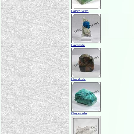
Calcite Verte
Cavensite
Chiastolite
Chrysocolle