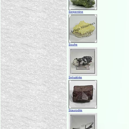
Serpentine
Soufre
Sphalérite
Staurodite