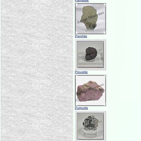
Pargasite
Prenhite
Proustite
Purpurite