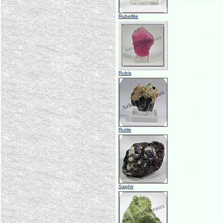
Rubellite
Rubis
Rutile
Saphir