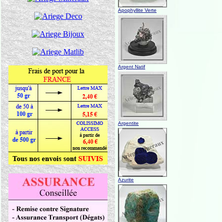
Apophyllite Verte
Argent Natif
Argentite
Azurite