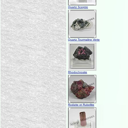
Quartz Sceptre
Quartz Tourmaline Verte
Rhodochrosite
Rodizite et Rubellite