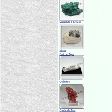
Malachite Fibreuse
Micas
Oeil de Tigre
Okénites
Opale de Feu