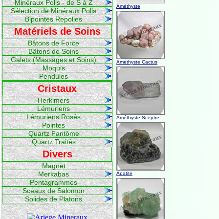
Minéraux Polis - de S à Z
Améthyste
Sélection de Minéraux Polis
Bipointes Repolies
Matériels de Soins
Bâtons de Force
Bâtons de Soins
Galets (Massages et Soins)
Améthyste Cactus
Moquis
Pendules
Cristaux
Herkimers
Lémuriens
Lémuriens Rosés
Améthyste Sceptre
Pointes
Quartz Fantôme
Quartz Traités
Divers
Magnet
Merkabas
Apatite
Pentagrammes
Sceaux de Salomon
Solides de Platons