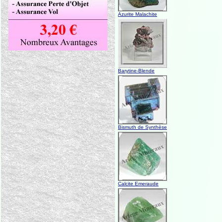
Azurite Malachite
Barytine-Blende
Bismuth de Synthèse
Calcite Emeraude