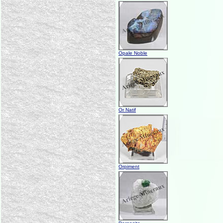
Opale Noble
Or Natif
Orpiment