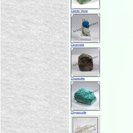
Calcite Verte
Cavensite
Chiastolite
Chrysocolle