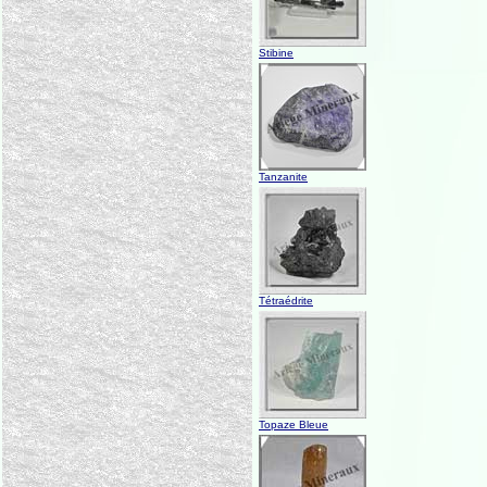
Stibine
Tanzanite
Tétraédrite
Topaze Bleue