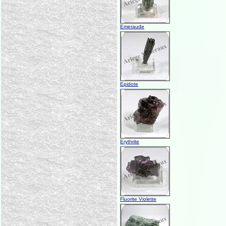
Emeraude
Epidote
Erythrite
Fluorite Violette