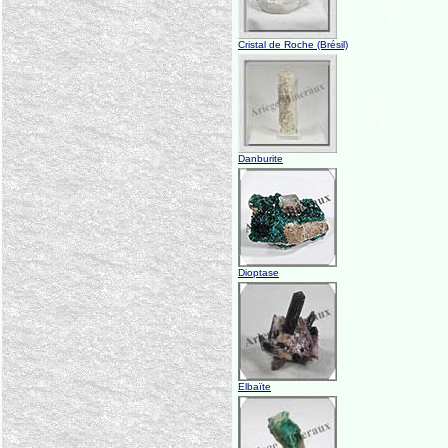
Cristal de Roche (Brésil)
Danburite
Dioptase
Elbaïte