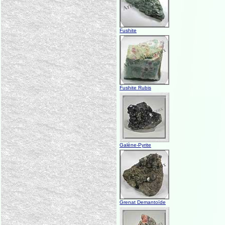
Fushite
Fushite Rubis
Galène-Pyrite
Grenat Demantoïde