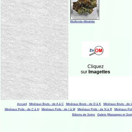
Wulfenite-Mimétite
Cliquez
sur
Imagettes
Accueil
Minéraux Bruts - de A à C
Minéraux Bruts - de D à K
Minéraux Bruts - de 
Minéraux Polis - de C à H
Minéraux Polis - de I à M
Minéraux Polis - de N à R
Minéraux Poli
Bâtons de Soins
Galets (Massages et Soin