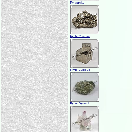
Pyrargyrite
Pyrite Chispas
Pyrite Cubique
Pyrite Gyrasol