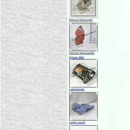
Grenat Hessonite
Grenat Spessartite
Gypse Miel
Labradorite
Lapis Lazuli