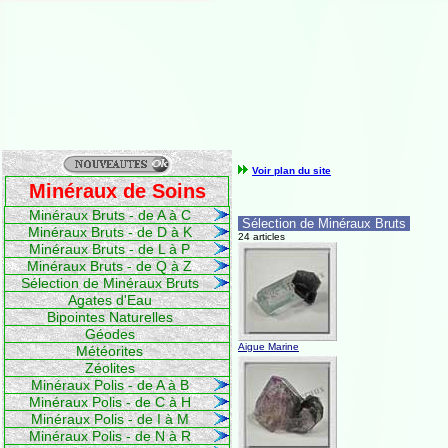
Voir plan du site
Minéraux de Soins
Minéraux Bruts - de A à C
Sélection de Minéraux Bruts
Minéraux Bruts - de D à K
24 articles
Minéraux Bruts - de L à P
Minéraux Bruts - de Q à Z
Sélection de Minéraux Bruts
Agates d'Eau
Bipointes Naturelles
Géodes
Aigue Marine
Météorites
Zéolites
Minéraux Polis - de A à B
Minéraux Polis - de C à H
Minéraux Polis - de I à M
Minéraux Polis - de N à R