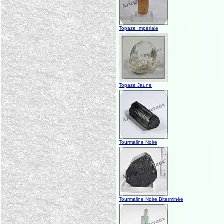
Topaze Impériale
Topaze Jaune
Tourmaline Noire
Tourmaline Noire Biterminée