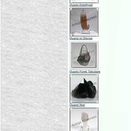
Quartz Amethysé
Quartz et Grenat
Quartz Fumé Tabulaire
Quartz Noir