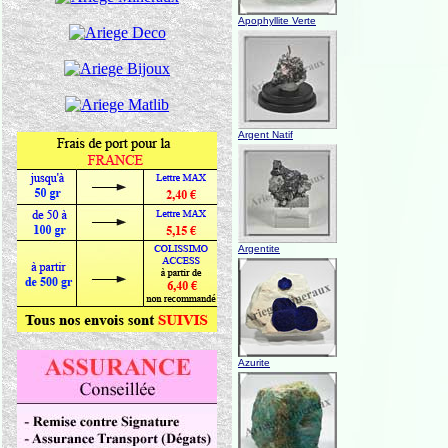
Apophyllite Verte
Argent Natif
Argentite
Azurite