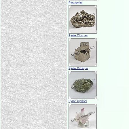
Pyrargyrite
Pyrite Chispas
Pyrite Cubique
Pyrite Gyrasol