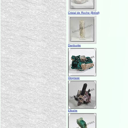
Cristal de Roche (Brésil)
Danburite
Dioptase
Elbaïte