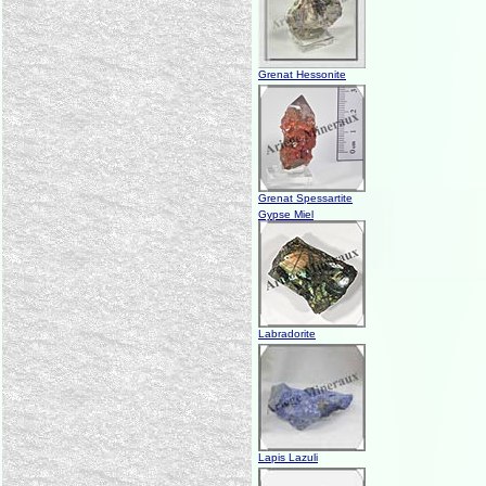
Grenat Hessonite
Grenat Spessartite
Gypse Miel
Labradorite
Lapis Lazuli