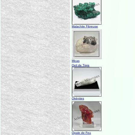
Malachite Fibreuse
Micas
Oeil de Tigre
Okénites
Opale de Feu