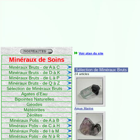
Voir plan du site
Minéraux de Soins
Minéraux Bruts - de A à C
Sélection de Minéraux Bruts
Minéraux Bruts - de D à K
24 articles
Minéraux Bruts - de L à P
Minéraux Bruts - de Q à Z
Sélection de Minéraux Bruts
Agates d'Eau
Bipointes Naturelles
Géodes
Aigue Marine
Météorites
Zéolites
Minéraux Polis - de A à B
Minéraux Polis - de C à H
Minéraux Polis - de I à M
Minéraux Polis - de N à R