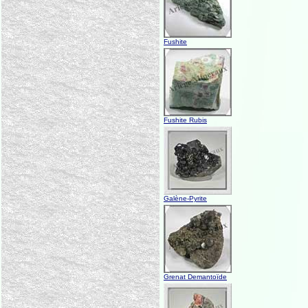
Fushite
Fushite Rubis
Galène-Pyrite
Grenat Demantoïde