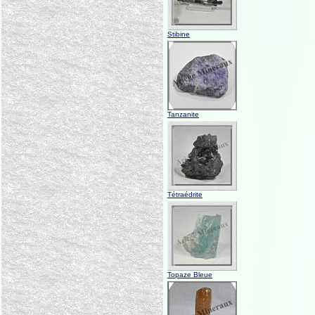
Stibine
Tanzanite
Tétraédrite
Topaze Bleue