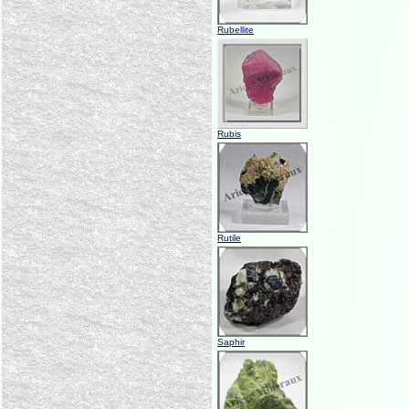
Rubellite
Rubis
Rutile
Saphir