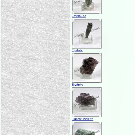
Emeraude
Epidote
Erythrite
Fluorite Violette