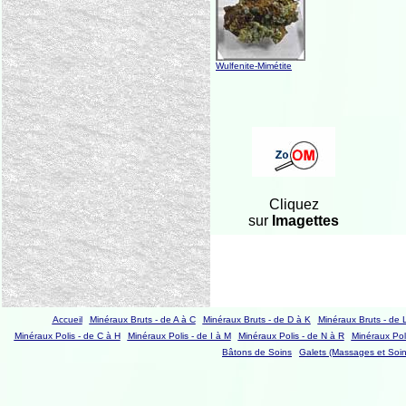
Wulfenite-Mimétite
Cliquez
sur
Imagettes
Accueil
Minéraux Bruts - de A à C
Minéraux Bruts - de D à K
Minéraux Bruts - de 
Minéraux Polis - de C à H
Minéraux Polis - de I à M
Minéraux Polis - de N à R
Minéraux Poli
Bâtons de Soins
Galets (Massages et Soin