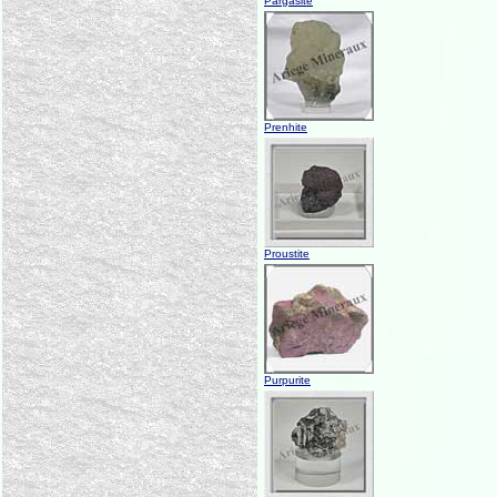
Pargasite
Prenhite
Proustite
Purpurite