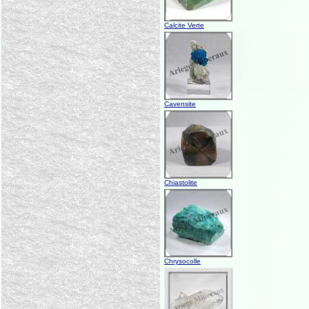
Calcite Verte
Cavensite
Chiastolite
Chrysocolle