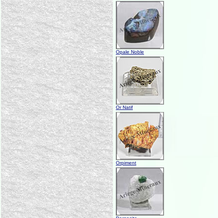
Opale Noble
Or Natif
Orpiment