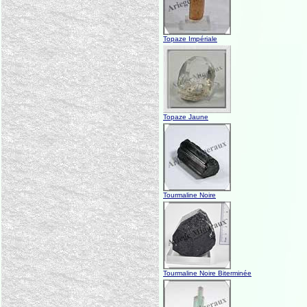
Topaze Impériale
Topaze Jaune
Tourmaline Noire
Tourmaline Noire Biterminée