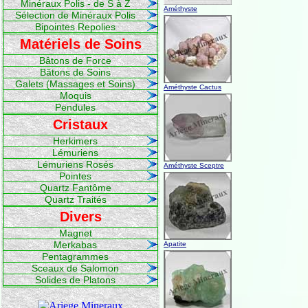
Minéraux Polis - de S à Z
Améthyste
Sélection de Minéraux Polis
Bipointes Repolies
Matériels de Soins
Bâtons de Force
Bâtons de Soins
Galets (Massages et Soins)
Améthyste Cactus
Moquis
Pendules
Cristaux
Herkimers
Lémuriens
Lémuriens Rosés
Améthyste Sceptre
Pointes
Quartz Fantôme
Quartz Traités
Divers
Magnet
Merkabas
Apatite
Pentagrammes
Sceaux de Salomon
Solides de Platons