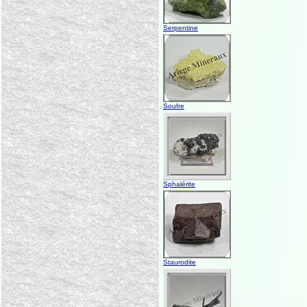
Serpentine
Soufre
Sphalérite
Staurodite