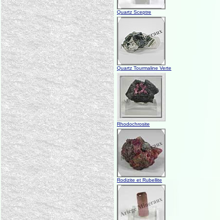
Quartz Sceptre
Quartz Tourmaline Verte
Rhodochrosite
Rodizite et Rubellite