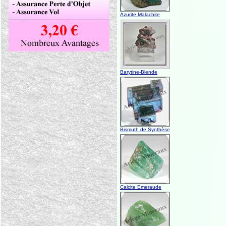
Azurite Malachite
Barytine-Blende
Bismuth de Synthèse
Calcite Emeraude