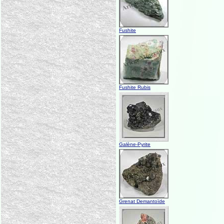
Fushite
Fushite Rubis
Galène-Pyrite
Grenat Demantoïde