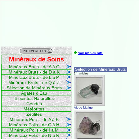
Voir plan du site
Minéraux de Soins
Minéraux Bruts - de A à C
Sélection de Minéraux Bruts
Minéraux Bruts - de D à K
24 articles
Minéraux Bruts - de L à P
Minéraux Bruts - de Q à Z
Sélection de Minéraux Bruts
Agates d'Eau
Bipointes Naturelles
Géodes
Aigue Marine
Météorites
Zéolites
Minéraux Polis - de A à B
Minéraux Polis - de C à H
Minéraux Polis - de I à M
Minéraux Polis - de N à R