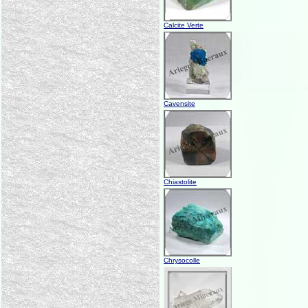
Calcite Verte
Cavensite
Chiastolite
Chrysocolle