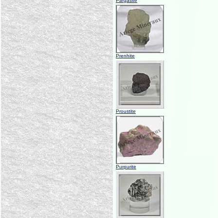
Pargasite
Prenhite
Proustite
Purpurite