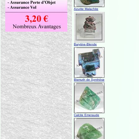
Azurite Malachite
Barytine-Blende
Bismuth de Synthèse
Calcite Emeraude