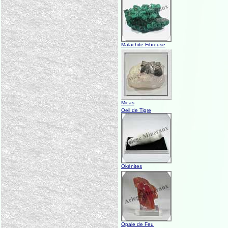
Malachite Fibreuse
Micas
Oeil de Tigre
Okénites
Opale de Feu