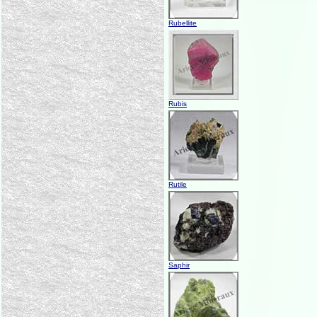
Rubellite
Rubis
Rutile
Saphir