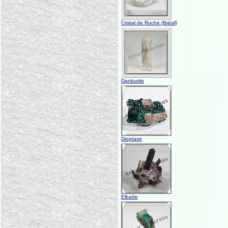
Cristal de Roche (Brésil)
Danburite
Dioptase
Elbaïte