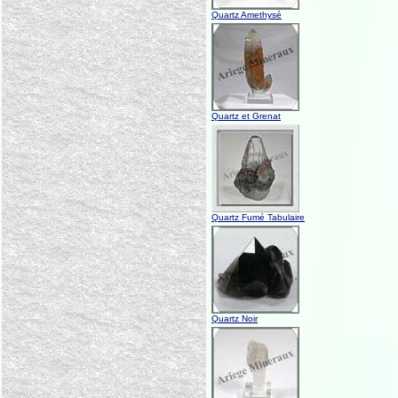
Quartz Amethysé
Quartz et Grenat
Quartz Fumé Tabulaire
Quartz Noir