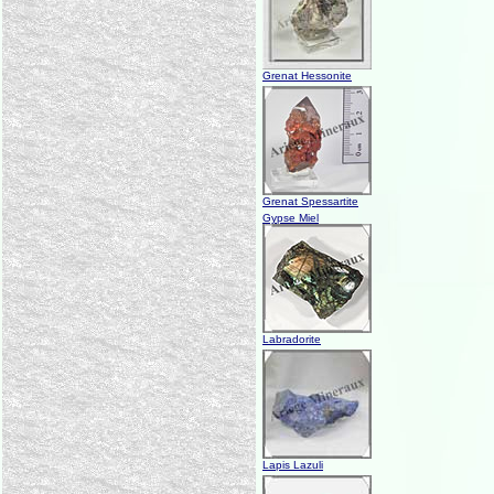
Grenat Hessonite
Grenat Spessartite
Gypse Miel
Labradorite
Lapis Lazuli