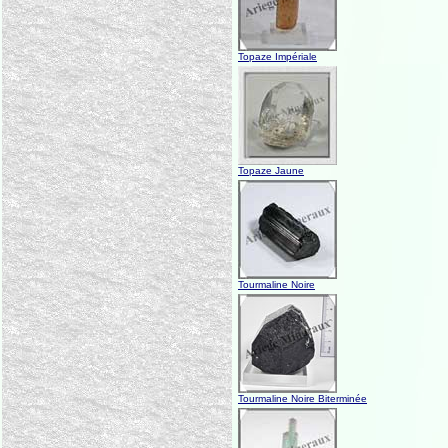
Topaze Impériale
Topaze Jaune
Tourmaline Noire
Tourmaline Noire Biterminée