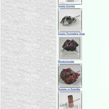
Quartz Sceptre
Quartz Tourmaline Verte
Rhodochrosite
Rodizite et Rubellite