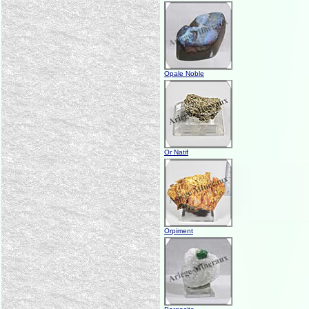
Opale Noble
Or Natif
Orpiment