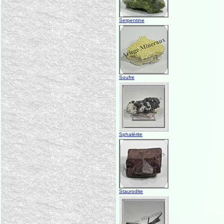
Serpentine
Soufre
Sphalérite
Staurodite