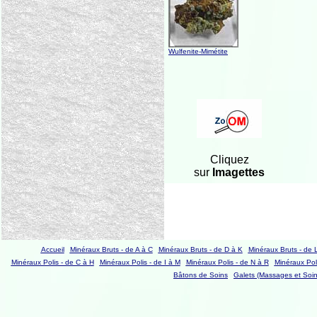
Wulfenite-Mimétite
Cliquez
sur
Imagettes
Accueil
Minéraux Bruts - de A à C
Minéraux Bruts - de D à K
Minéraux Bruts - de 
Minéraux Polis - de C à H
Minéraux Polis - de I à M
Minéraux Polis - de N à R
Minéraux Poli
Bâtons de Soins
Galets (Massages et Soin