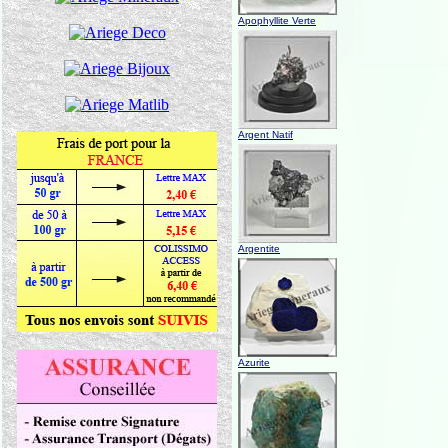
Apophyllite Verte
Argent Natif
Argentite
Azurite