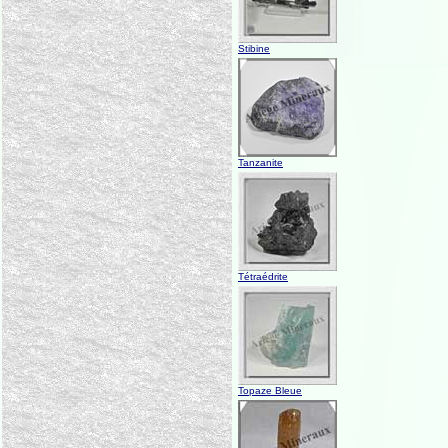
Stibine
Tanzanite
Tétraédrite
Topaze Bleue