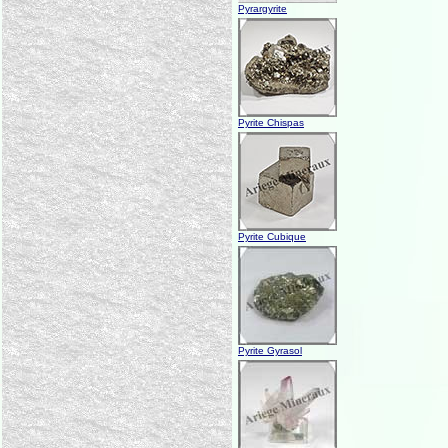
Pyrargyrite
Pyrite Chispas
Pyrite Cubique
Pyrite Gyrasol