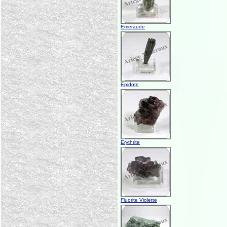
Emeraude
Epidote
Erythrite
Fluorite Violette