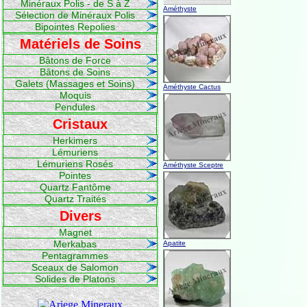
Minéraux Polis - de S à Z
Améthyste
Sélection de Minéraux Polis
Bipointes Repolies
Matériels de Soins
Bâtons de Force
Bâtons de Soins
Galets (Massages et Soins)
Améthyste Cactus
Moquis
Pendules
Cristaux
Herkimers
Lémuriens
Lémuriens Rosés
Améthyste Sceptre
Pointes
Quartz Fantôme
Quartz Traités
Divers
Magnet
Merkabas
Apatite
Pentagrammes
Sceaux de Salomon
Solides de Platons