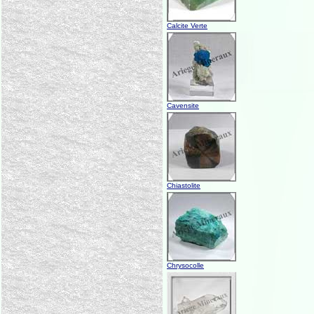
Calcite Verte
Cavensite
Chiastolite
Chrysocolle