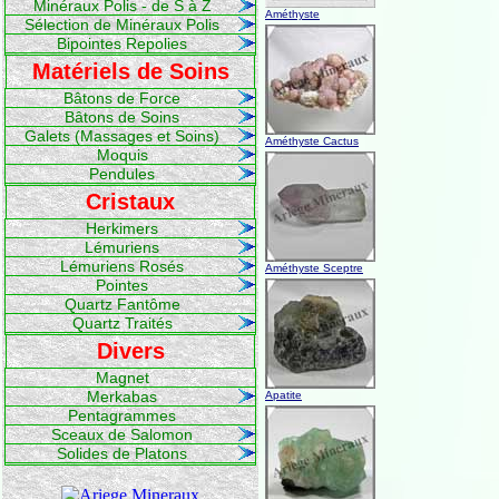
Minéraux Polis - de S à Z
Améthyste
Sélection de Minéraux Polis
Bipointes Repolies
Matériels de Soins
Bâtons de Force
Bâtons de Soins
Galets (Massages et Soins)
Améthyste Cactus
Moquis
Pendules
Cristaux
Herkimers
Lémuriens
Lémuriens Rosés
Améthyste Sceptre
Pointes
Quartz Fantôme
Quartz Traités
Divers
Magnet
Merkabas
Apatite
Pentagrammes
Sceaux de Salomon
Solides de Platons