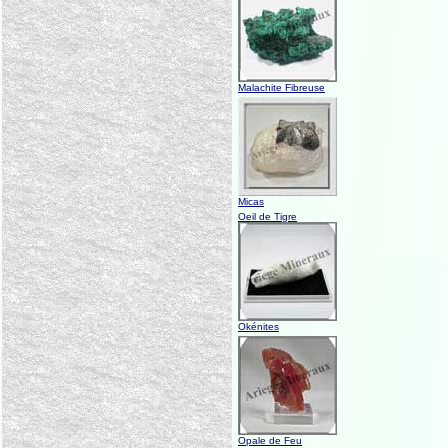
Malachite Fibreuse
Micas
Oeil de Tigre
Okénites
Opale de Feu