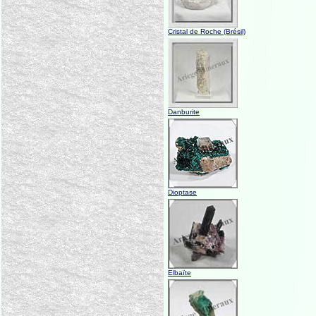
Cristal de Roche (Brésil)
Danburite
Dioptase
Elbaïte