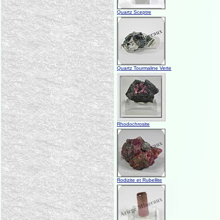
Quartz Sceptre
Quartz Tourmaline Verte
Rhodochrosite
Rodizite et Rubellite