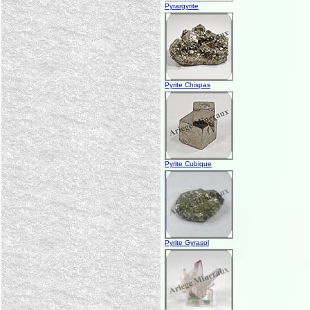
Pyrargyrite
Pyrite Chispas
Pyrite Cubique
Pyrite Gyrasol