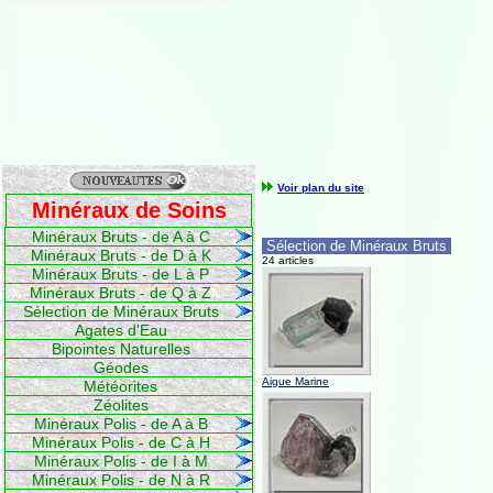
Voir plan du site
Minéraux de Soins
Minéraux Bruts - de A à C
Sélection de Minéraux Bruts
Minéraux Bruts - de D à K
24 articles
Minéraux Bruts - de L à P
Minéraux Bruts - de Q à Z
Sélection de Minéraux Bruts
Agates d'Eau
Bipointes Naturelles
Géodes
Aigue Marine
Météorites
Zéolites
Minéraux Polis - de A à B
Minéraux Polis - de C à H
Minéraux Polis - de I à M
Minéraux Polis - de N à R