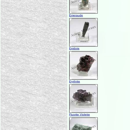
Emeraude
Epidote
Erythrite
Fluorite Violette