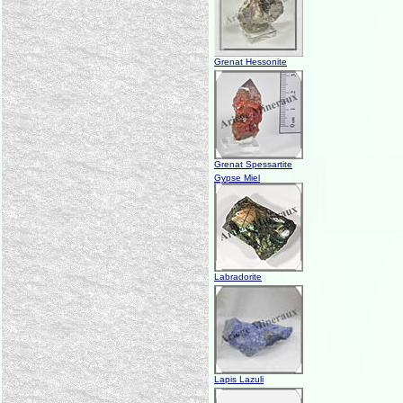
Grenat Hessonite
Grenat Spessartite
Gypse Miel
Labradorite
Lapis Lazuli