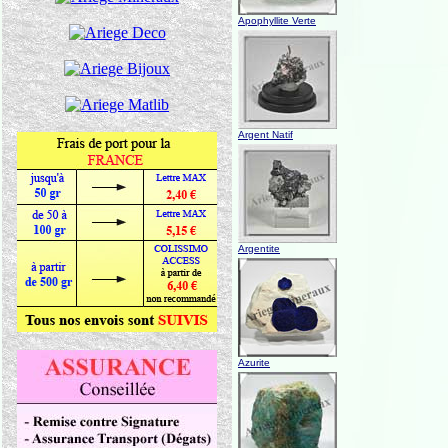
Apophyllite Verte
Argent Natif
Argentite
Azurite