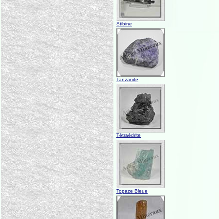
Stibine
Tanzanite
Tétraédrite
Topaze Bleue