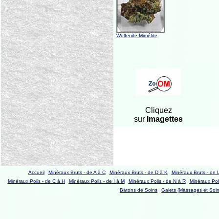
Wulfenite-Mimétite
Cliquez
sur
Imagettes
Accueil
Minéraux Bruts - de A à C
Minéraux Bruts - de D à K
Minéraux Bruts - de 
Minéraux Polis - de C à H
Minéraux Polis - de I à M
Minéraux Polis - de N à R
Minéraux Poli
Bâtons de Soins
Galets (Massages et Soin