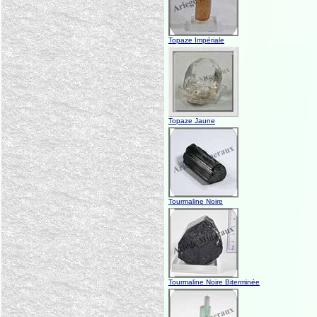
Topaze Impériale
Topaze Jaune
Tourmaline Noire
Tourmaline Noire Biterminée