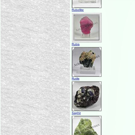
Rubellite
Rubis
Rutile
Saphir