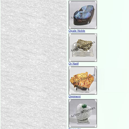
Opale Noble
Or Natif
Orpiment