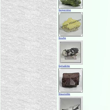
Serpentine
Soufre
Sphalérite
Staurodite