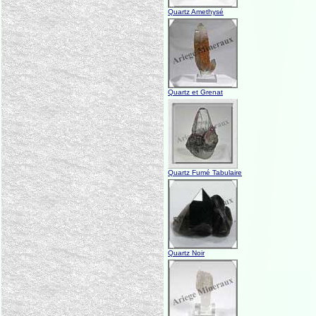
Quartz Amethysé
Quartz et Grenat
Quartz Fumé Tabulaire
Quartz Noir