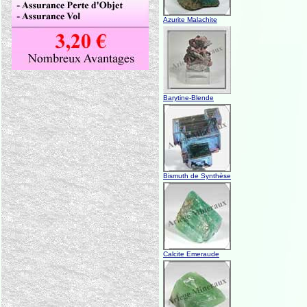
Azurite Malachite
Barytine-Blende
Bismuth de Synthèse
Calcite Emeraude