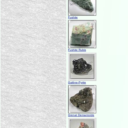
Fushite
Fushite Rubis
Galène-Pyrite
Grenat Demantoïde