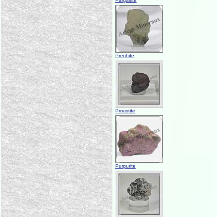
Pargasite
Prenhite
Proustite
Purpurite