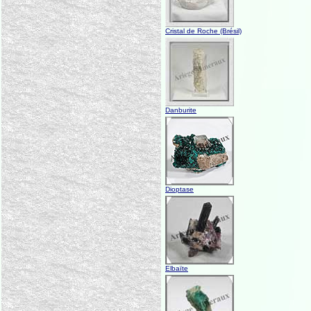
Cristal de Roche (Brésil)
Danburite
Dioptase
Elbaïte