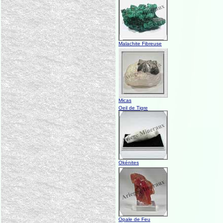
Malachite Fibreuse
Micas
Oeil de Tigre
Okénites
Opale de Feu