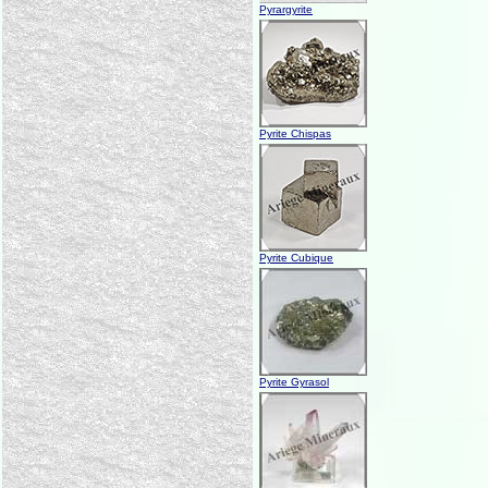
Pyrargyrite
Pyrite Chispas
Pyrite Cubique
Pyrite Gyrasol