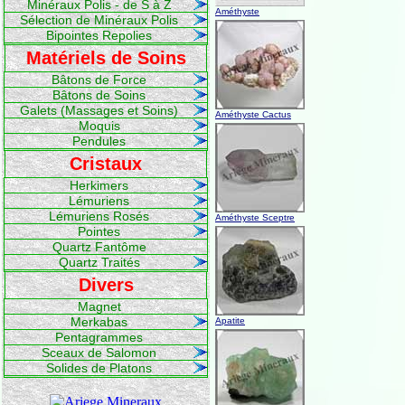
Minéraux Polis - de S à Z
Améthyste
Sélection de Minéraux Polis
Bipointes Repolies
Matériels de Soins
Bâtons de Force
Bâtons de Soins
Galets (Massages et Soins)
Améthyste Cactus
Moquis
Pendules
Cristaux
Herkimers
Lémuriens
Lémuriens Rosés
Améthyste Sceptre
Pointes
Quartz Fantôme
Quartz Traités
Divers
Magnet
Merkabas
Apatite
Pentagrammes
Sceaux de Salomon
Solides de Platons