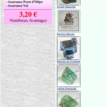
Azurite Malachite
Barytine-Blende
Bismuth de Synthèse
Calcite Emeraude