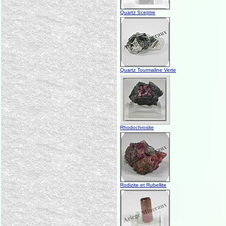
Quartz Sceptre
Quartz Tourmaline Verte
Rhodochrosite
Rodizite et Rubellite