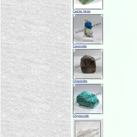
Calcite Verte
Cavensite
Chiastolite
Chrysocolle