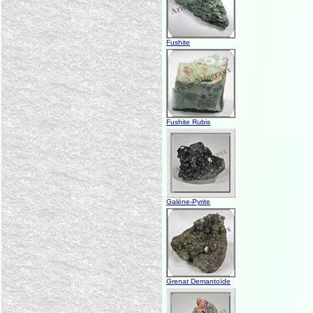
Fushite
Fushite Rubis
Galène-Pyrite
Grenat Demantoïde