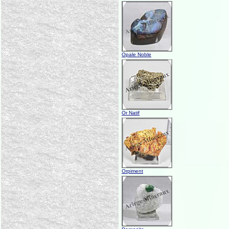
Opale Noble
Or Natif
Orpiment