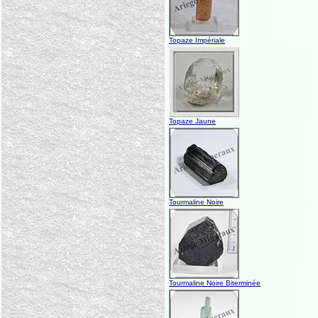
Topaze Impériale
Topaze Jaune
Tourmaline Noire
Tourmaline Noire Biterminée