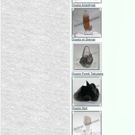
Quartz Amethysé
Quartz et Grenat
Quartz Fumé Tabulaire
Quartz Noir