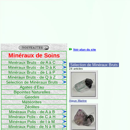
Voir plan du site
Minéraux de Soins
Minéraux Bruts - de A à C
Sélection de Minéraux Bruts
Minéraux Bruts - de D à K
24 articles
Minéraux Bruts - de L à P
Minéraux Bruts - de Q à Z
Sélection de Minéraux Bruts
Agates d'Eau
Bipointes Naturelles
Géodes
Aigue Marine
Météorites
Zéolites
Minéraux Polis - de A à B
Minéraux Polis - de C à H
Minéraux Polis - de I à M
Minéraux Polis - de N à R