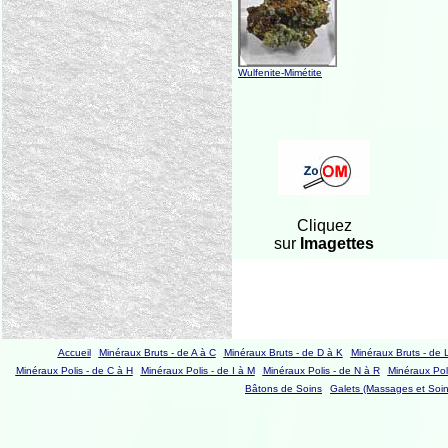
Wulfenite-Mimétite
Cliquez
sur
Imagettes
Accueil
Minéraux Bruts - de A à C
Minéraux Bruts - de D à K
Minéraux Bruts - de 
Minéraux Polis - de C à H
Minéraux Polis - de I à M
Minéraux Polis - de N à R
Minéraux Poli
Bâtons de Soins
Galets (Massages et Soin