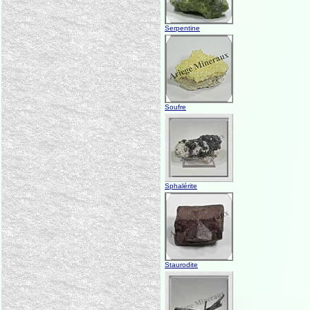
Serpentine
Soufre
Sphalérite
Staurodite