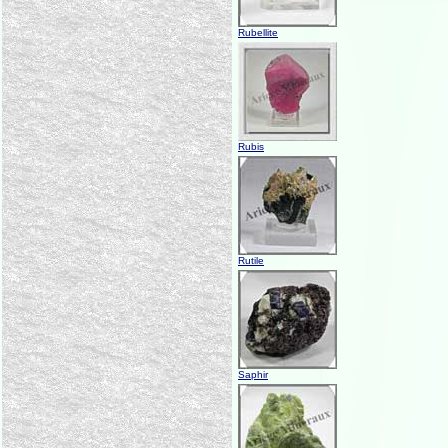
Rubellite
Rubis
Rutile
Saphir