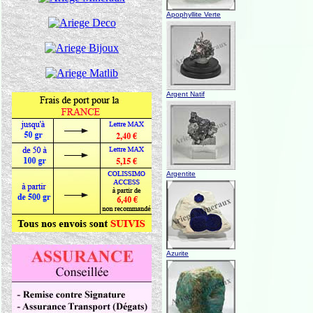
Apophyllite Verte
Argent Natif
Argentite
Azurite