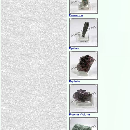
Emeraude
Epidote
Erythrite
Fluorite Violette