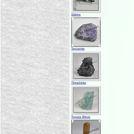
Stibine
Tanzanite
Tétraédrite
Topaze Bleue