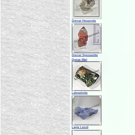
Grenat Hessonite
Grenat Spessartite
Gypse Miel
Labradorite
Lapis Lazuli