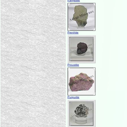
Pargasite
Prenhite
Proustite
Purpurite