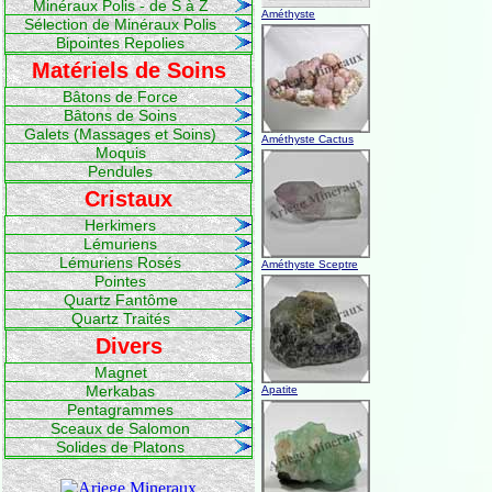
Minéraux Polis - de S à Z
Améthyste
Sélection de Minéraux Polis
Bipointes Repolies
Matériels de Soins
Bâtons de Force
Bâtons de Soins
Galets (Massages et Soins)
Améthyste Cactus
Moquis
Pendules
Cristaux
Herkimers
Lémuriens
Lémuriens Rosés
Améthyste Sceptre
Pointes
Quartz Fantôme
Quartz Traités
Divers
Magnet
Merkabas
Apatite
Pentagrammes
Sceaux de Salomon
Solides de Platons