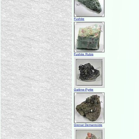
Fushite
Fushite Rubis
Galène-Pyrite
Grenat Demantoïde