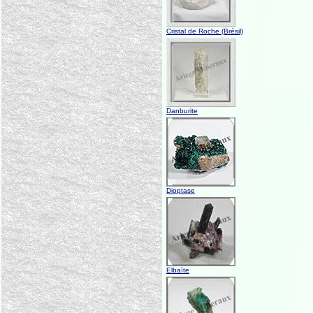
Cristal de Roche (Brésil)
Danburite
Dioptase
Elbaïte