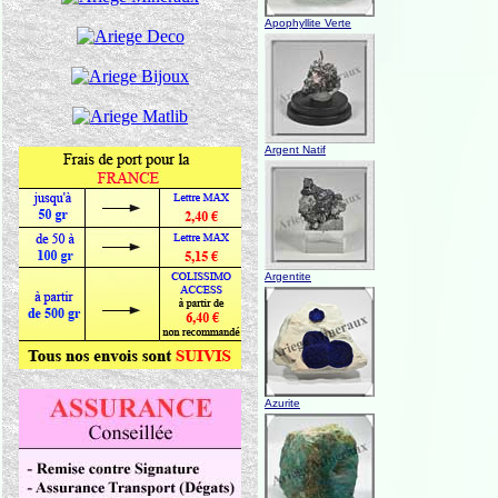
Apophyllite Verte
Argent Natif
Argentite
Azurite