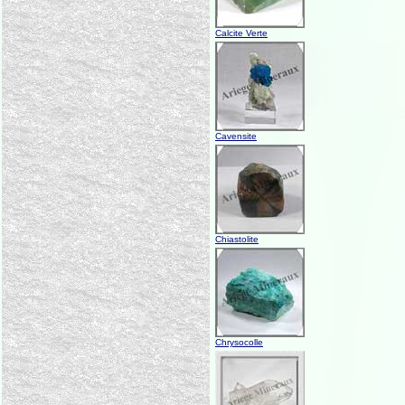
Calcite Verte
Cavensite
Chiastolite
Chrysocolle