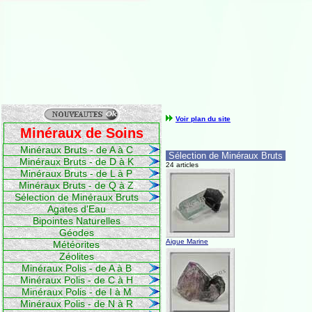
Voir plan du site
Minéraux de Soins
Minéraux Bruts - de A à C
Sélection de Minéraux Bruts
Minéraux Bruts - de D à K
24 articles
Minéraux Bruts - de L à P
Minéraux Bruts - de Q à Z
Sélection de Minéraux Bruts
Agates d'Eau
Bipointes Naturelles
Géodes
Aigue Marine
Météorites
Zéolites
Minéraux Polis - de A à B
Minéraux Polis - de C à H
Minéraux Polis - de I à M
Minéraux Polis - de N à R