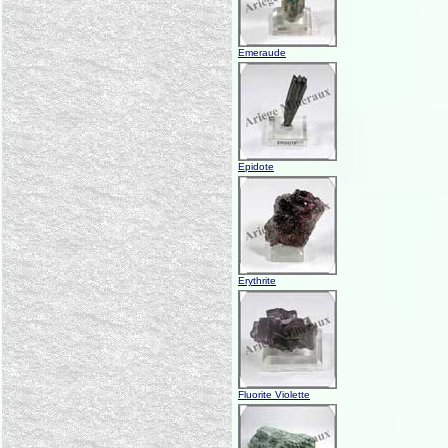
Emeraude
Epidote
Erythrite
Fluorite Violette