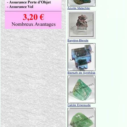
Azurite Malachite
Barytine-Blende
Bismuth de Synthèse
Calcite Emeraude