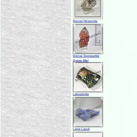
Grenat Hessonite
Grenat Spessartite
Gypse Miel
Labradorite
Lapis Lazuli