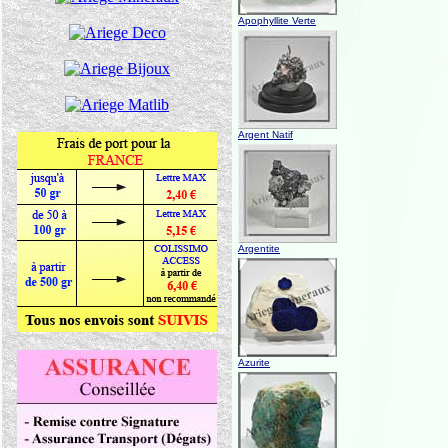
Apophyllite Verte
Argent Natif
Argentite
Azurite