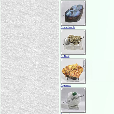
Opale Noble
Or Natif
Orpiment