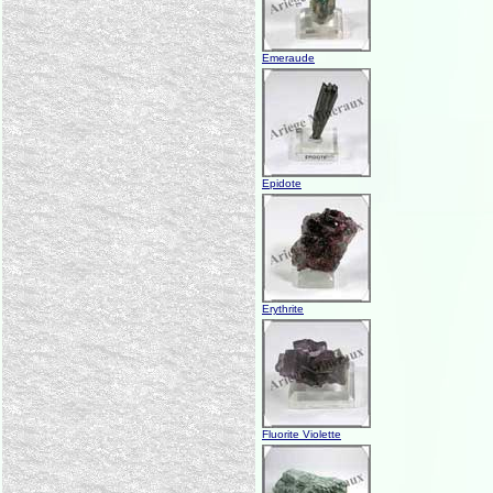
Emeraude
Epidote
Erythrite
Fluorite Violette