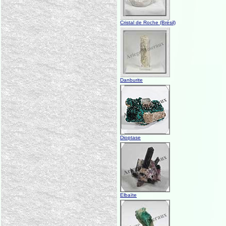
Cristal de Roche (Brésil)
Danburite
Dioptase
Elbaïte