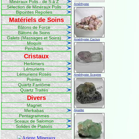
Minéraux Polis - de S à Z
Améthyste
Sélection de Minéraux Polis
Bipointes Repolies
Matériels de Soins
Bâtons de Force
Bâtons de Soins
Galets (Massages et Soins)
Améthyste Cactus
Moquis
Pendules
Cristaux
Herkimers
Lémuriens
Lémuriens Rosés
Améthyste Sceptre
Pointes
Quartz Fantôme
Quartz Traités
Divers
Magnet
Merkabas
Apatite
Pentagrammes
Sceaux de Salomon
Solides de Platons