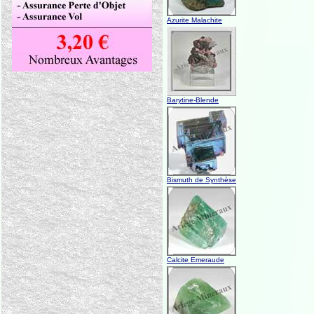
Azurite Malachite
Barytine-Blende
Bismuth de Synthèse
Calcite Emeraude