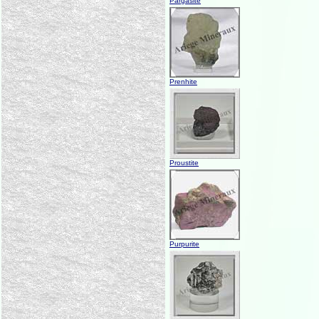
Pargasite
Prenhite
Proustite
Purpurite