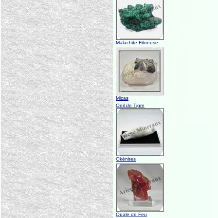
Malachite Fibreuse
Micas
Oeil de Tigre
Okénites
Opale de Feu