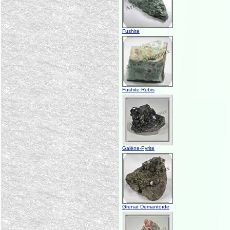
Fushite
Fushite Rubis
Galène-Pyrite
Grenat Demantoïde