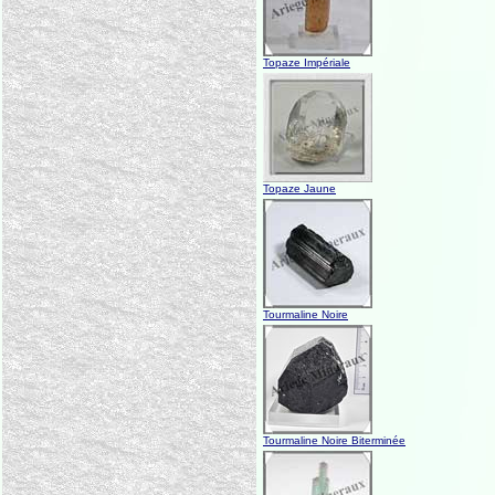
Topaze Impériale
Topaze Jaune
Tourmaline Noire
Tourmaline Noire Biterminée