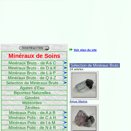
Voir plan du site
Minéraux de Soins
Minéraux Bruts - de A à C
Sélection de Minéraux Bruts
Minéraux Bruts - de D à K
24 articles
Minéraux Bruts - de L à P
Minéraux Bruts - de Q à Z
Sélection de Minéraux Bruts
Agates d'Eau
Bipointes Naturelles
Géodes
Aigue Marine
Météorites
Zéolites
Minéraux Polis - de A à B
Minéraux Polis - de C à H
Minéraux Polis - de I à M
Minéraux Polis - de N à R