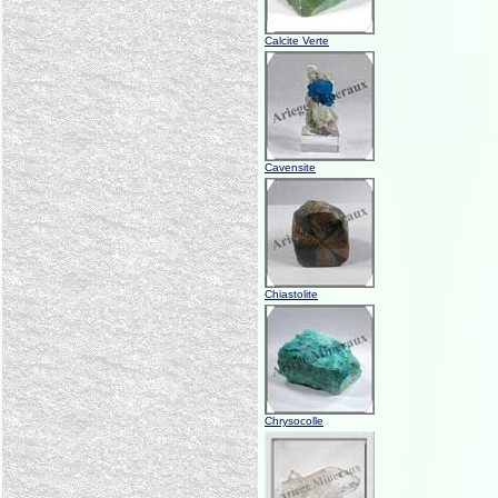
Calcite Verte
Cavensite
Chiastolite
Chrysocolle