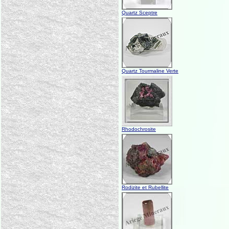
Quartz Sceptre
Quartz Tourmaline Verte
Rhodochrosite
Rodizite et Rubellite