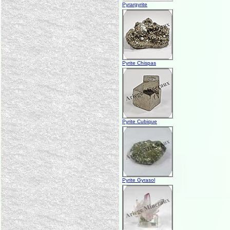
Pyrargyrite
Pyrite Chispas
Pyrite Cubique
Pyrite Gyrasol