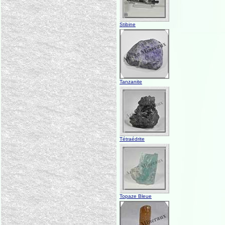
Stibine
Tanzanite
Tétraédrite
Topaze Bleue