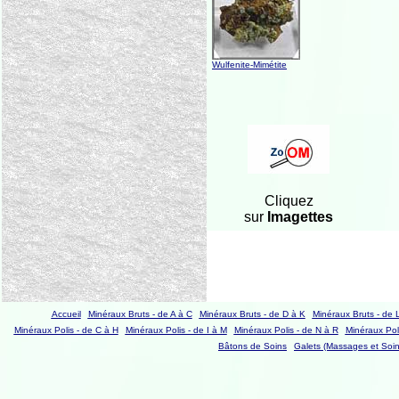
Wulfenite-Mimétite
Cliquez
sur
Imagettes
Accueil
Minéraux Bruts - de A à C
Minéraux Bruts - de D à K
Minéraux Bruts - de 
Minéraux Polis - de C à H
Minéraux Polis - de I à M
Minéraux Polis - de N à R
Minéraux Poli
Bâtons de Soins
Galets (Massages et Soin