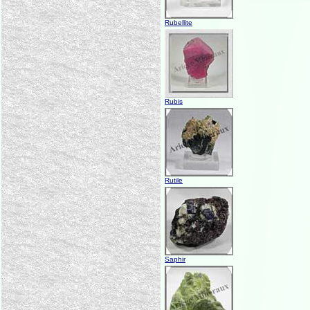
Rubellite
Rubis
Rutile
Saphir