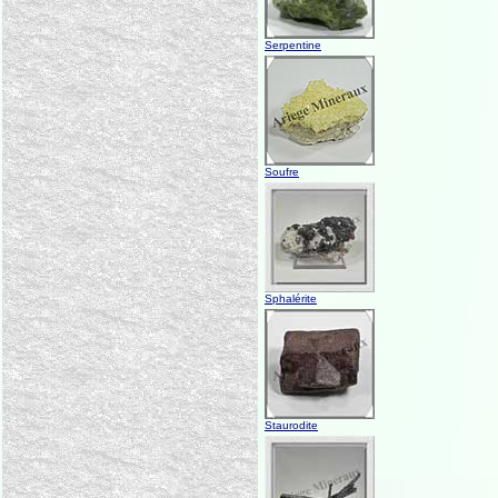
Serpentine
Soufre
Sphalérite
Staurodite