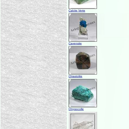
Calcite Verte
Cavensite
Chiastolite
Chrysocolle