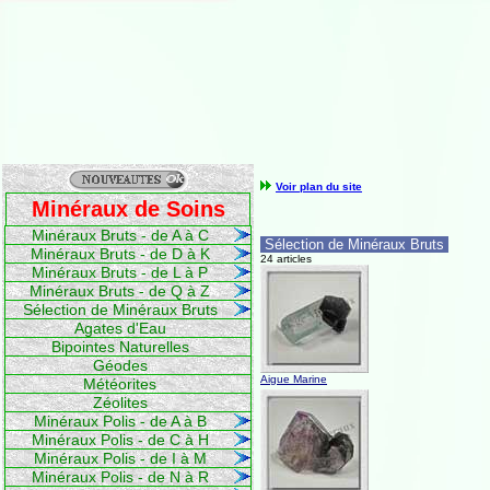
Voir plan du site
Minéraux de Soins
Minéraux Bruts - de A à C
Sélection de Minéraux Bruts
Minéraux Bruts - de D à K
24 articles
Minéraux Bruts - de L à P
Minéraux Bruts - de Q à Z
Sélection de Minéraux Bruts
Agates d'Eau
Bipointes Naturelles
Géodes
Aigue Marine
Météorites
Zéolites
Minéraux Polis - de A à B
Minéraux Polis - de C à H
Minéraux Polis - de I à M
Minéraux Polis - de N à R