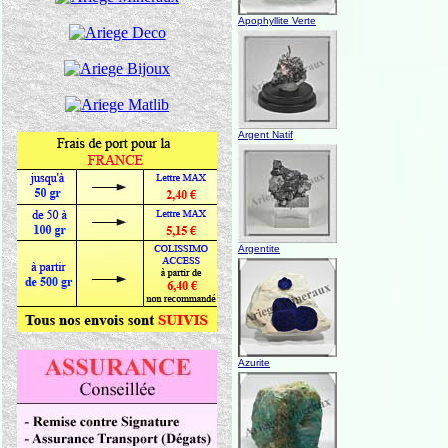
Apophyllite Verte
Argent Natif
Argentite
Azurite