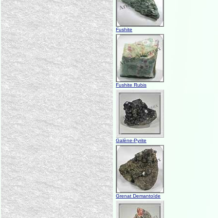
Fushite
Fushite Rubis
Galène-Pyrite
Grenat Demantoïde