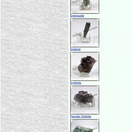
Emeraude
Epidote
Erythrite
Fluorite Violette