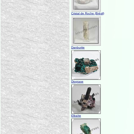
Cristal de Roche (Brésil)
Danburite
Dioptase
Elbaïte