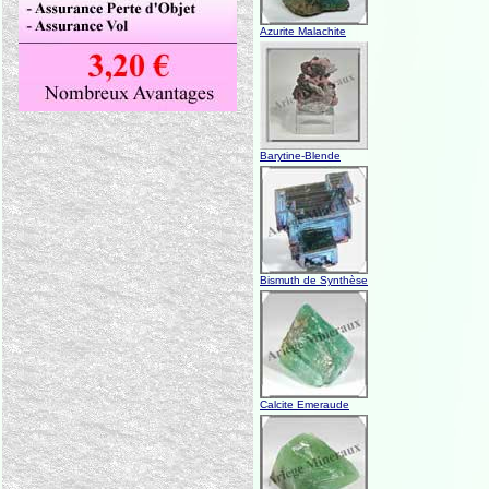
Azurite Malachite
Barytine-Blende
Bismuth de Synthèse
Calcite Emeraude