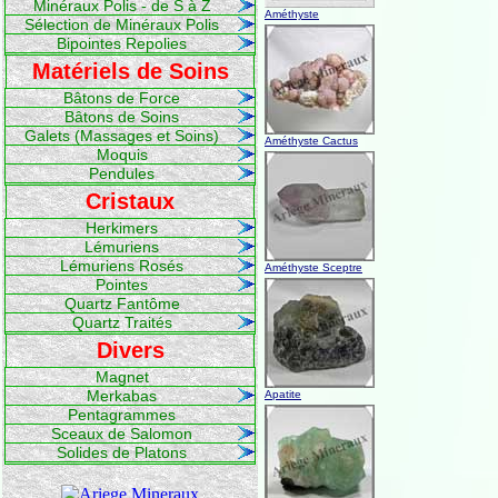
Minéraux Polis - de S à Z
Améthyste
Sélection de Minéraux Polis
Bipointes Repolies
Matériels de Soins
Bâtons de Force
Bâtons de Soins
Galets (Massages et Soins)
Améthyste Cactus
Moquis
Pendules
Cristaux
Herkimers
Lémuriens
Lémuriens Rosés
Améthyste Sceptre
Pointes
Quartz Fantôme
Quartz Traités
Divers
Magnet
Merkabas
Apatite
Pentagrammes
Sceaux de Salomon
Solides de Platons