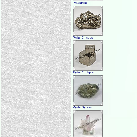
Pyrargyrite
Pyrite Chispas
Pyrite Cubique
Pyrite Gyrasol