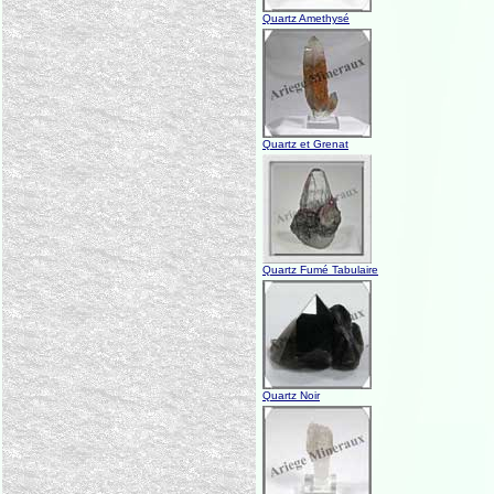
Quartz Amethysé
Quartz et Grenat
Quartz Fumé Tabulaire
Quartz Noir