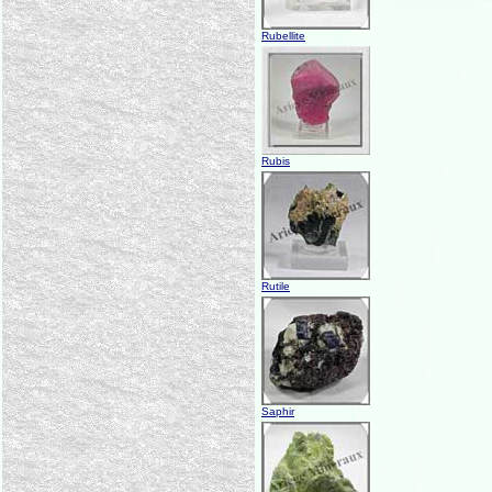
Rubellite
Rubis
Rutile
Saphir