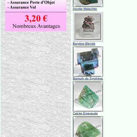
Azurite Malachite
Barytine-Blende
Bismuth de Synthèse
Calcite Emeraude