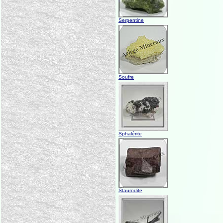
Serpentine
Soufre
Sphalérite
Staurodite