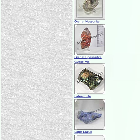
Grenat Hessonite
Grenat Spessartite
Gypse Miel
Labradorite
Lapis Lazuli