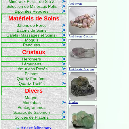
Minéraux Polis - de S à Z
Améthyste
Sélection de Minéraux Polis
Bipointes Repolies
Matériels de Soins
Bâtons de Force
Bâtons de Soins
Galets (Massages et Soins)
Améthyste Cactus
Moquis
Pendules
Cristaux
Herkimers
Lémuriens
Lémuriens Rosés
Améthyste Sceptre
Pointes
Quartz Fantôme
Quartz Traités
Divers
Magnet
Merkabas
Apatite
Pentagrammes
Sceaux de Salomon
Solides de Platons