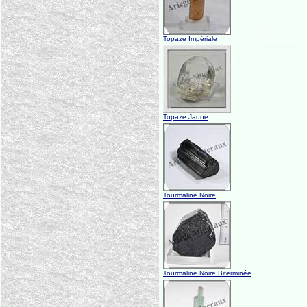
Topaze Impériale
Topaze Jaune
Tourmaline Noire
Tourmaline Noire Biterminée