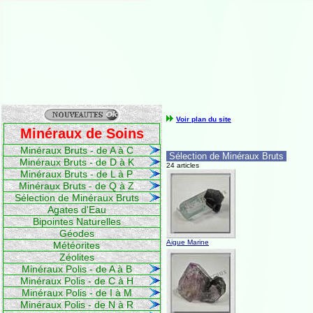
Voir plan du site
Minéraux de Soins
Minéraux Bruts - de A à C
Sélection de Minéraux Bruts
Minéraux Bruts - de D à K
24 articles
Minéraux Bruts - de L à P
Minéraux Bruts - de Q à Z
Sélection de Minéraux Bruts
Agates d'Eau
Bipointes Naturelles
Géodes
Aigue Marine
Météorites
Zéolites
Minéraux Polis - de A à B
Minéraux Polis - de C à H
Minéraux Polis - de I à M
Minéraux Polis - de N à R