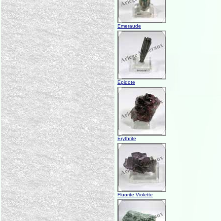
Emeraude
Epidote
Erythrite
Fluorite Violette