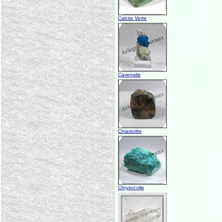
Calcite Verte
Cavensite
Chiastolite
Chrysocolle