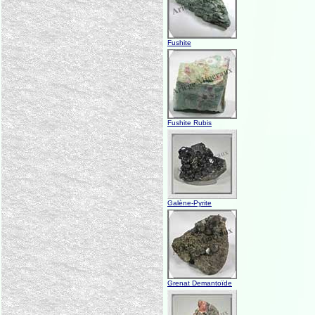
Fushite
Fushite Rubis
Galène-Pyrite
Grenat Demantoïde