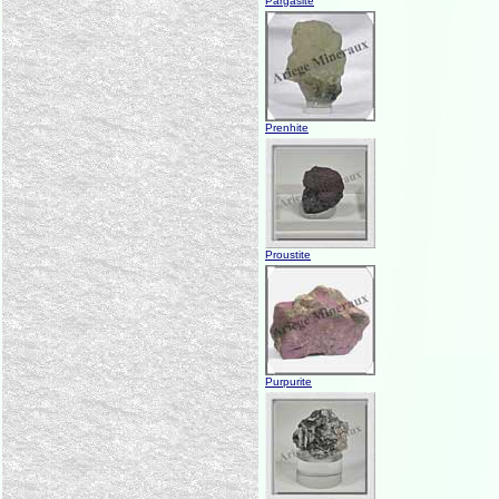
Pargasite
Prenhite
Proustite
Purpurite