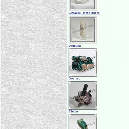
Cristal de Roche (Brésil)
Danburite
Dioptase
Elbaïte