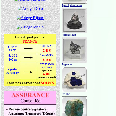
Apophyllite Verte
Argent Natif
Argentite
Azurite