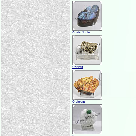
Opale Noble
Or Natif
Orpiment