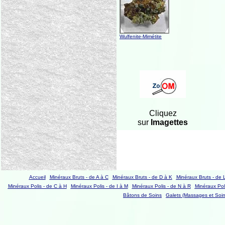
Wulfenite-Mimétite
Cliquez
sur
Imagettes
Accueil
Minéraux Bruts - de A à C
Minéraux Bruts - de D à K
Minéraux Bruts - de 
Minéraux Polis - de C à H
Minéraux Polis - de I à M
Minéraux Polis - de N à R
Minéraux Poli
Bâtons de Soins
Galets (Massages et Soin