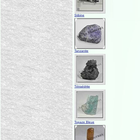
Stibine
Tanzanite
Tétraédrite
Topaze Bleue