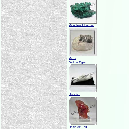
Malachite Fibreuse
Micas
Oeil de Tigre
Okénites
Opale de Feu