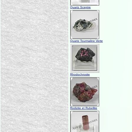
Quartz Sceptre
Quartz Tourmaline Verte
Rhodochrosite
Rodizite et Rubellite