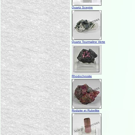
Quartz Sceptre
Quartz Tourmaline Verte
Rhodochrosite
Rodizite et Rubellite