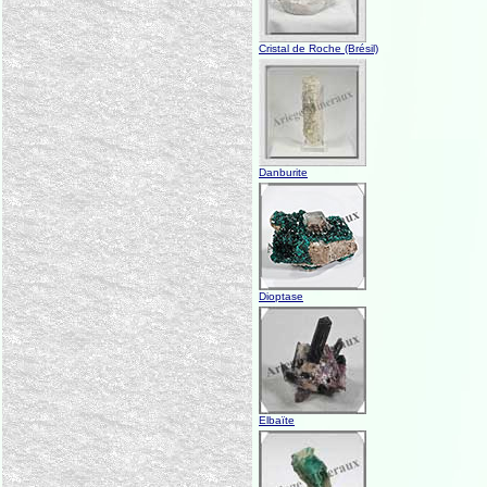
Cristal de Roche (Brésil)
Danburite
Dioptase
Elbaïte