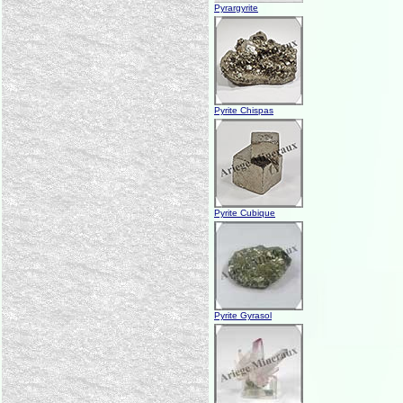
Pyrargyrite
Pyrite Chispas
Pyrite Cubique
Pyrite Gyrasol