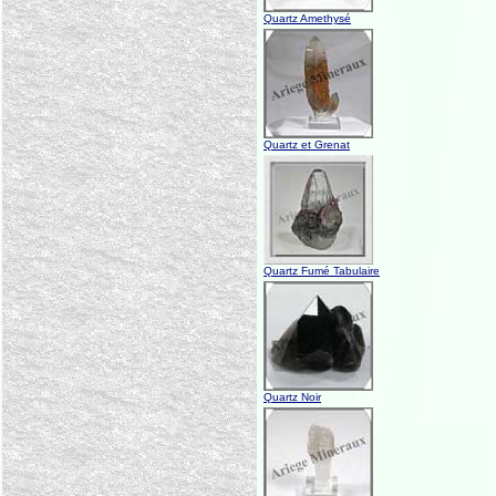
Quartz Amethysé
Quartz et Grenat
Quartz Fumé Tabulaire
Quartz Noir