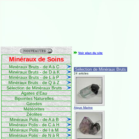
Voir plan du site
Minéraux de Soins
Minéraux Bruts - de A à C
Sélection de Minéraux Bruts
Minéraux Bruts - de D à K
24 articles
Minéraux Bruts - de L à P
Minéraux Bruts - de Q à Z
Sélection de Minéraux Bruts
Agates d'Eau
Bipointes Naturelles
Géodes
Aigue Marine
Météorites
Zéolites
Minéraux Polis - de A à B
Minéraux Polis - de C à H
Minéraux Polis - de I à M
Minéraux Polis - de N à R