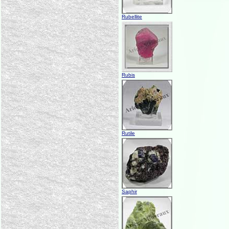
Rubellite
Rubis
Rutile
Saphir