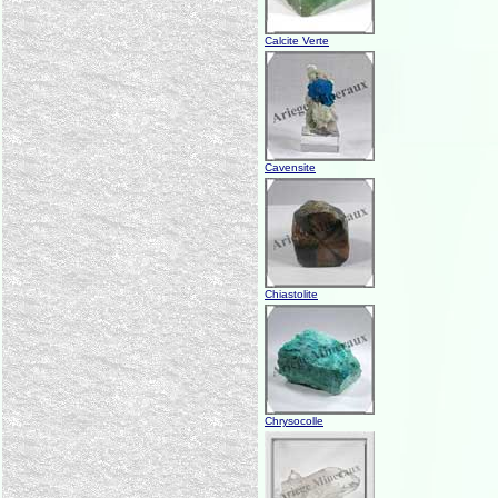
Calcite Verte
Cavensite
Chiastolite
Chrysocolle