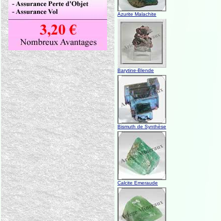
Azurite Malachite
Barytine-Blende
Bismuth de Synthèse
Calcite Emeraude