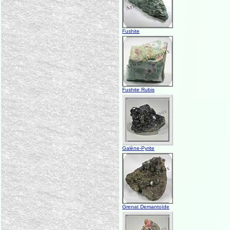
Fushite
Fushite Rubis
Galène-Pyrite
Grenat Demantoïde