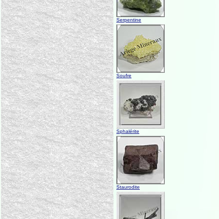
Serpentine
Soufre
Sphalérite
Staurodite