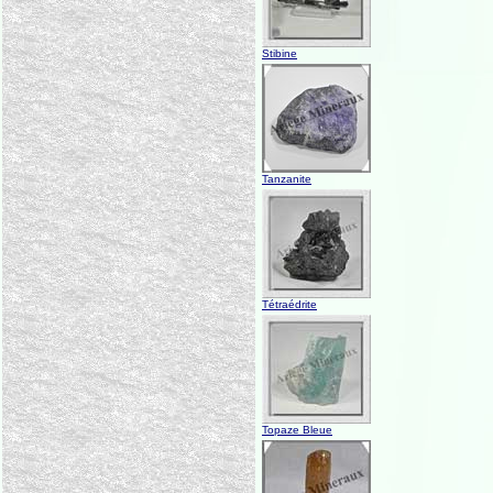
Stibine
Tanzanite
Tétraédrite
Topaze Bleue