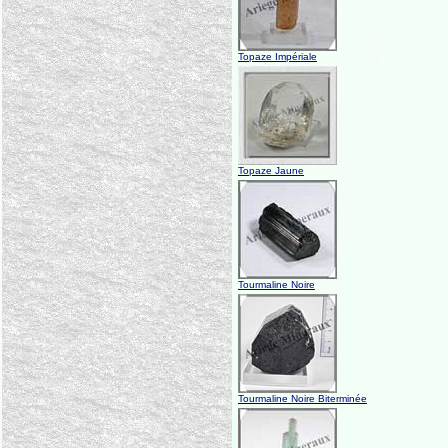
Topaze Impériale
Topaze Jaune
Tourmaline Noire
Tourmaline Noire Biterminée