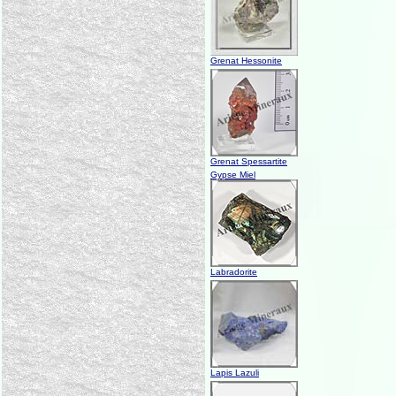
Grenat Hessonite
Grenat Spessartite
Gypse Miel
Labradorite
Lapis Lazuli