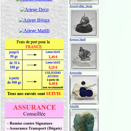
Apophyllite Verte
Argent Natif
Argentite
Azurite