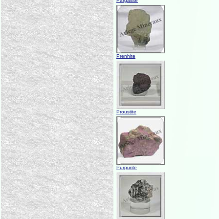
Pargasite
Prenhite
Proustite
Purpurite