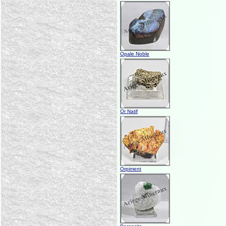
Opale Noble
Or Natif
Orpiment