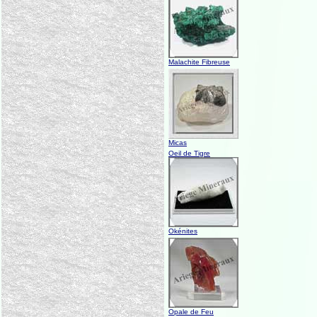
Malachite Fibreuse
Micas
Oeil de Tigre
Okénites
Opale de Feu