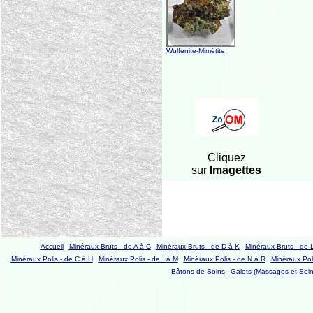
Wulfenite-Mimétite
Cliquez
sur
Imagettes
Accueil
Minéraux Bruts - de A à C
Minéraux Bruts - de D à K
Minéraux Bruts - de 
Minéraux Polis - de C à H
Minéraux Polis - de I à M
Minéraux Polis - de N à R
Minéraux Poli
Bâtons de Soins
Galets (Massages et Soin