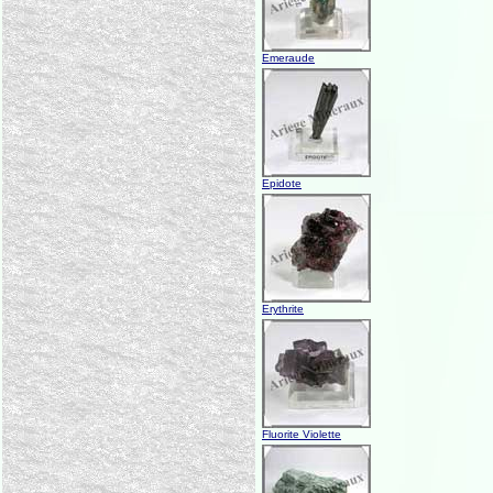
Emeraude
Epidote
Erythrite
Fluorite Violette