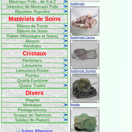
Minéraux Polis - de S à Z
Améthyste
Sélection de Minéraux Polis
Bipointes Repolies
Matériels de Soins
Bâtons de Force
Bâtons de Soins
Galets (Massages et Soins)
Améthyste Cactus
Moquis
Pendules
Cristaux
Herkimers
Lémuriens
Lémuriens Rosés
Améthyste Sceptre
Pointes
Quartz Fantôme
Quartz Traités
Divers
Magnet
Merkabas
Apatite
Pentagrammes
Sceaux de Salomon
Solides de Platons