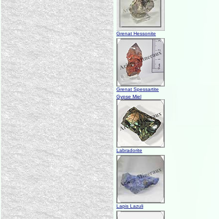
Grenat Hessonite
Grenat Spessartite
Gypse Miel
Labradorite
Lapis Lazuli