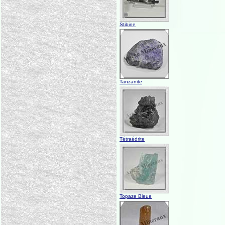
Stibine
Tanzanite
Tétraédrite
Topaze Bleue