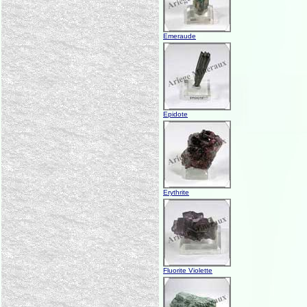
Emeraude
Epidote
Erythrite
Fluorite Violette