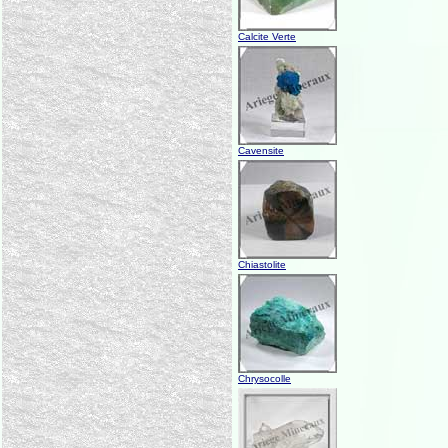
Calcite Verte
Cavensite
Chiastolite
Chrysocolle