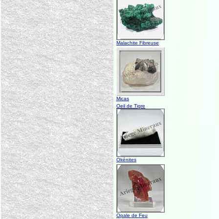
Malachite Fibreuse
Micas
Oeil de Tigre
Okénites
Opale de Feu