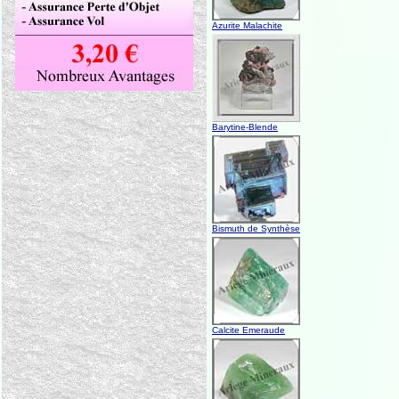
Azurite Malachite
Barytine-Blende
Bismuth de Synthèse
Calcite Emeraude