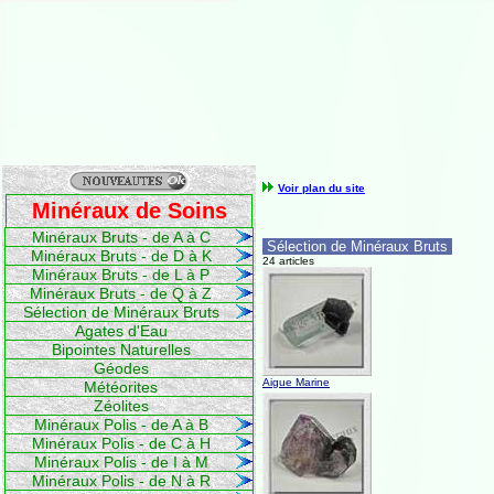
Voir plan du site
Minéraux de Soins
Minéraux Bruts - de A à C
Sélection de Minéraux Bruts
Minéraux Bruts - de D à K
24 articles
Minéraux Bruts - de L à P
Minéraux Bruts - de Q à Z
Sélection de Minéraux Bruts
Agates d'Eau
Bipointes Naturelles
Géodes
Aigue Marine
Météorites
Zéolites
Minéraux Polis - de A à B
Minéraux Polis - de C à H
Minéraux Polis - de I à M
Minéraux Polis - de N à R