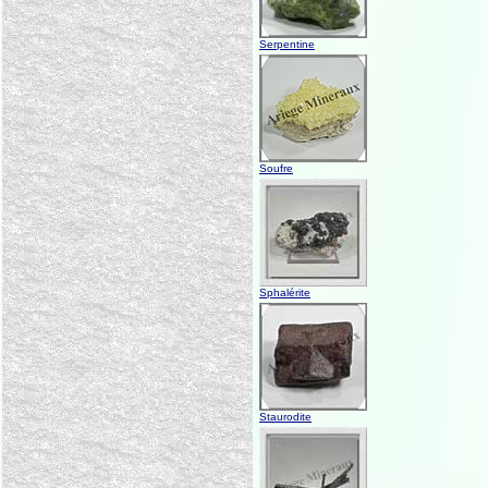
Serpentine
Soufre
Sphalérite
Staurodite