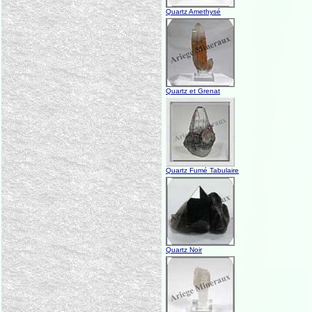
Quartz Amethysé
Quartz et Grenat
Quartz Fumé Tabulaire
Quartz Noir