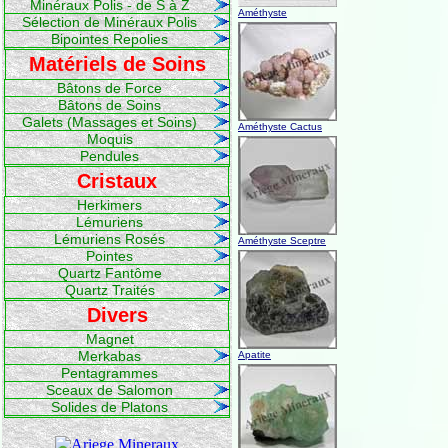
Minéraux Polis - de S à Z
Améthyste
Sélection de Minéraux Polis
Bipointes Repolies
Matériels de Soins
Bâtons de Force
Bâtons de Soins
Galets (Massages et Soins)
Améthyste Cactus
Moquis
Pendules
Cristaux
Herkimers
Lémuriens
Lémuriens Rosés
Améthyste Sceptre
Pointes
Quartz Fantôme
Quartz Traités
Divers
Magnet
Merkabas
Apatite
Pentagrammes
Sceaux de Salomon
Solides de Platons