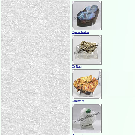
Opale Noble
Or Natif
Orpiment