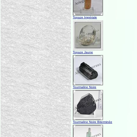
Topaze Impériale
Topaze Jaune
Tourmaline Noire
Tourmaline Noire Biterminée