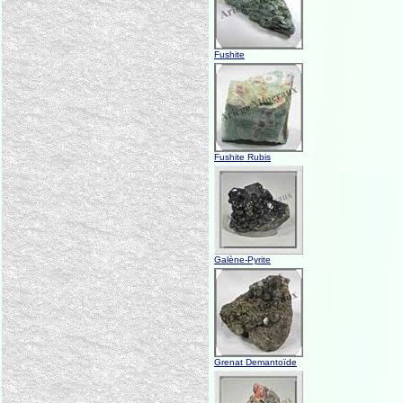
Fushite
Fushite Rubis
Galène-Pyrite
Grenat Demantoïde