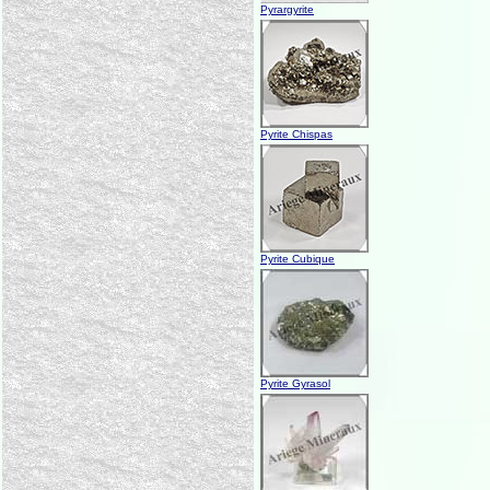
Pyrargyrite
Pyrite Chispas
Pyrite Cubique
Pyrite Gyrasol