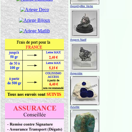
Apophyllite Verte
Argent Natif
Argentite
Azurite