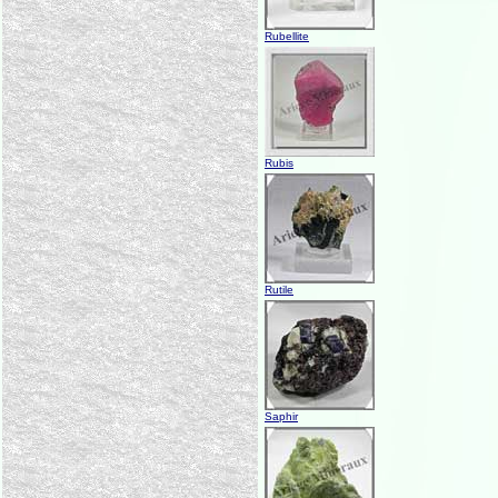
Rubellite
Rubis
Rutile
Saphir