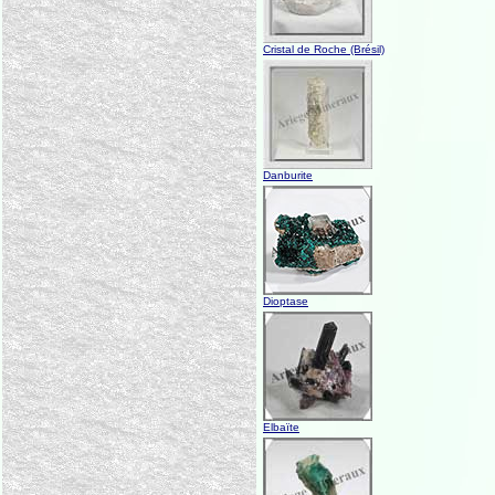
Cristal de Roche (Brésil)
Danburite
Dioptase
Elbaïte