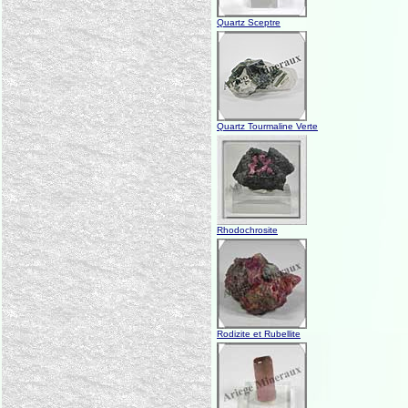
Quartz Sceptre
Quartz Tourmaline Verte
Rhodochrosite
Rodizite et Rubellite