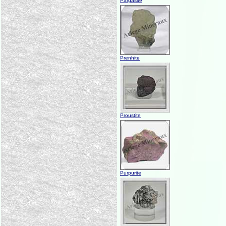
Pargasite
Prenhite
Proustite
Purpurite