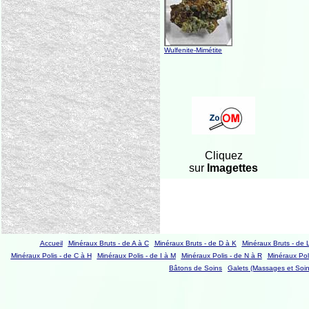
Wulfenite-Mimétite
Cliquez
sur
Imagettes
Accueil
Minéraux Bruts - de A à C
Minéraux Bruts - de D à K
Minéraux Bruts - de 
Minéraux Polis - de C à H
Minéraux Polis - de I à M
Minéraux Polis - de N à R
Minéraux Poli
Bâtons de Soins
Galets (Massages et Soin