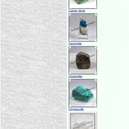
Calcite Verte
Cavensite
Chiastolite
Chrysocolle