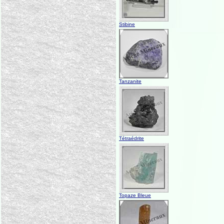
Stibine
Tanzanite
Tétraédrite
Topaze Bleue