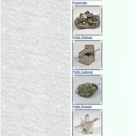
Pyrargyrite
Pyrite Chispas
Pyrite Cubique
Pyrite Gyrasol