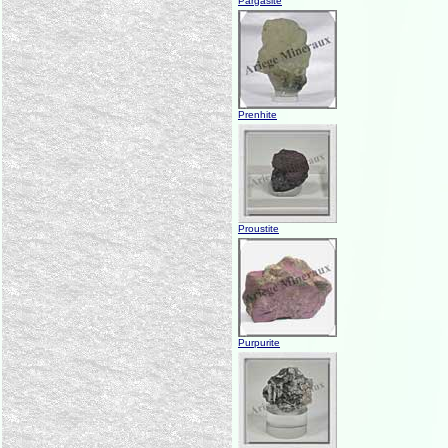
Pargasite
Prenhite
Proustite
Purpurite