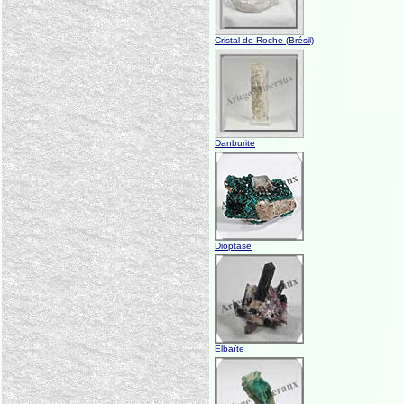
Cristal de Roche (Brésil)
Danburite
Dioptase
Elbaïte