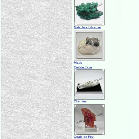
Malachite Fibreuse
Micas
Oeil de Tigre
Okénites
Opale de Feu