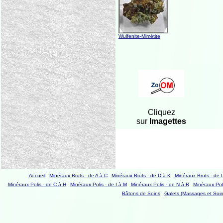
Wulfenite-Mimétite
Cliquez
sur
Imagettes
Accueil
Minéraux Bruts - de A à C
Minéraux Bruts - de D à K
Minéraux Bruts - de 
Minéraux Polis - de C à H
Minéraux Polis - de I à M
Minéraux Polis - de N à R
Minéraux Poli
Bâtons de Soins
Galets (Massages et Soin