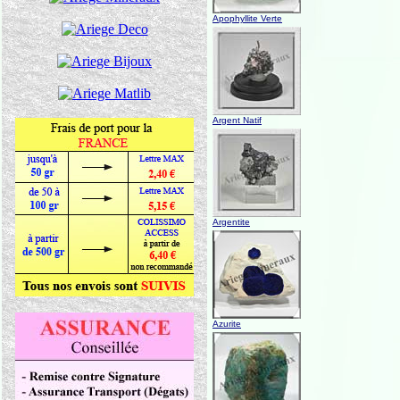
Apophyllite Verte
Argent Natif
Argentite
Azurite