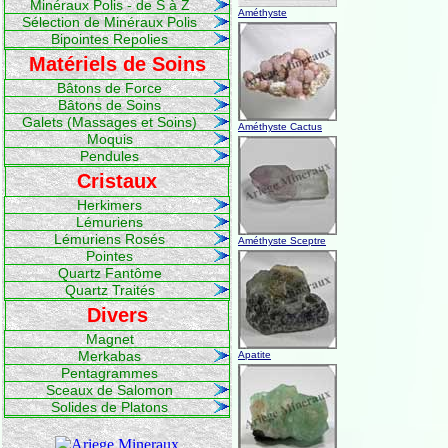
Minéraux Polis - de S à Z
Améthyste
Sélection de Minéraux Polis
Bipointes Repolies
Matériels de Soins
Bâtons de Force
Bâtons de Soins
Galets (Massages et Soins)
Améthyste Cactus
Moquis
Pendules
Cristaux
Herkimers
Lémuriens
Lémuriens Rosés
Améthyste Sceptre
Pointes
Quartz Fantôme
Quartz Traités
Divers
Magnet
Merkabas
Apatite
Pentagrammes
Sceaux de Salomon
Solides de Platons