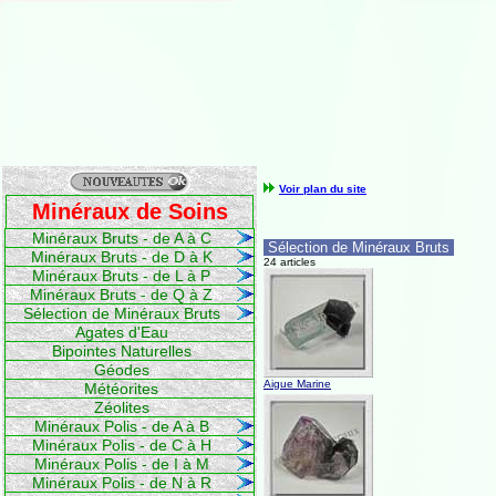
Voir plan du site
Minéraux de Soins
Minéraux Bruts - de A à C
Sélection de Minéraux Bruts
Minéraux Bruts - de D à K
24 articles
Minéraux Bruts - de L à P
Minéraux Bruts - de Q à Z
Sélection de Minéraux Bruts
Agates d'Eau
Bipointes Naturelles
Géodes
Aigue Marine
Météorites
Zéolites
Minéraux Polis - de A à B
Minéraux Polis - de C à H
Minéraux Polis - de I à M
Minéraux Polis - de N à R