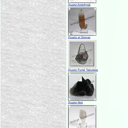
Quartz Amethysé
Quartz et Grenat
Quartz Fumé Tabulaire
Quartz Noir