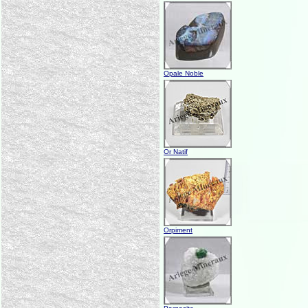
Opale Noble
Or Natif
Orpiment