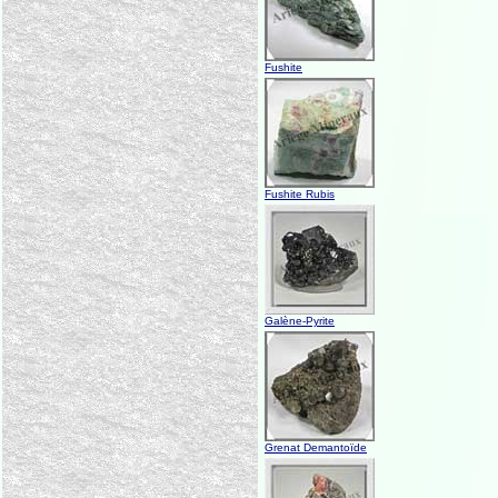
Fushite
Fushite Rubis
Galène-Pyrite
Grenat Demantoïde