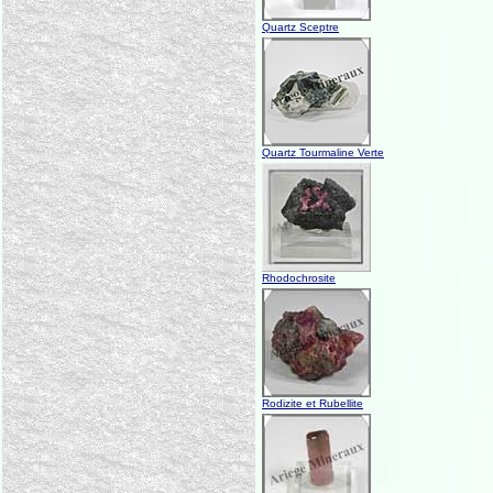
Quartz Sceptre
Quartz Tourmaline Verte
Rhodochrosite
Rodizite et Rubellite