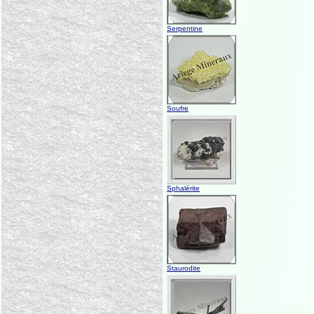
Serpentine
Soufre
Sphalérite
Staurodite