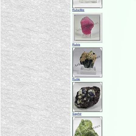
Rubellite
Rubis
Rutile
Saphir