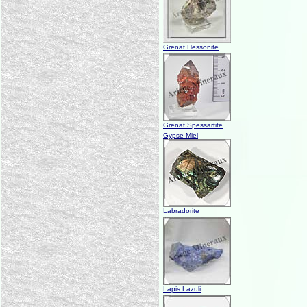
Grenat Hessonite
Grenat Spessartite
Gypse Miel
Labradorite
Lapis Lazuli