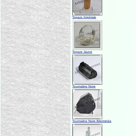
Topaze Impériale
Topaze Jaune
Tourmaline Noire
Tourmaline Noire Biterminée