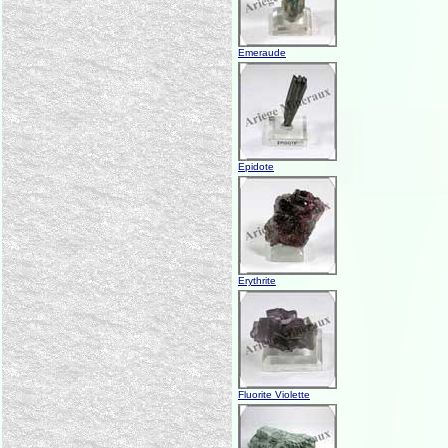
Emeraude
Epidote
Erythrite
Fluorite Violette