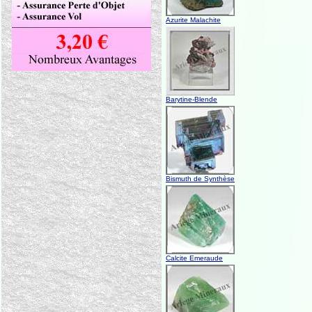
Azurite Malachite
Barytine-Blende
Bismuth de Synthèse
Calcite Emeraude